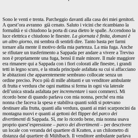
Sono le venti e trenta. Parcheggio davanti alla casa dei miei genitori.
A quest’ora avranno già cenato. Saluto i vicini che ricambiano la
formalità e si chiudono la porta di casa dietro le spalle. Accendono la
luce elettrica e chiudono le finestre.
La giornata è finita, domani è
un altro giorno
, mi sembra di sentirli dire. Tanto basta per farmi
tornare alla mente il motivo della mia partenza. La mia fuga. Anche
se rifiutare un trasferimento a Sappada per andare a vivere a Treviso
non è propriamente una fuga, bensì il male minore. Il male maggiore
era rimanere qui a Sappada con i fiori colorati alle finestre, i grandi
tetti in legno scuro, e la strada principale asfaltata su cui si affacciano
le abitazioni che apparentemente sembrano collocate senza un
ordine preciso. Poco più di mille abitanti e un venditore ambulante
di frutta e verdura che ogni mattina si ferma in ogni via laterale
dell’unica strada asfaltata per
incrementare
i suoi commerci. Mi
ricordo bene di quando parlava con mia nonna, perché era mia
nonna che faceva la spesa e stabiliva quanti soldi si potevano
destinare alla frutta, quanti alla verdura, quanti ai miei scarponcini da
montagna nuovi e quanti ai gettoni del flipper del
parco dei
divertimenti
di Sappada. Sì, me lo ricordo bene, mia nonna usava
proprio quest’espressione –
parco dei divertimenti –
per descrivere
un locale con veranda del quartiere di Kratten, a un chilometro di
distanza dal quartiere di Mühlbach
.
Il venditore ambulante parlava