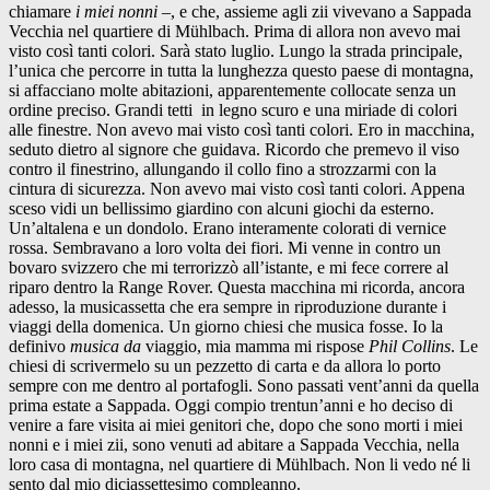
chiamare
i miei nonni
–, e che, assieme agli zii vivevano a Sappada
Vecchia nel quartiere di Mühlbach. Prima di allora non avevo mai
visto così tanti colori. Sarà stato luglio. Lungo la strada principale,
l’unica che percorre in tutta la lunghezza questo paese di montagna,
si affacciano molte abitazioni, apparentemente collocate senza un
ordine preciso. Grandi tetti in legno scuro e una miriade di colori
alle finestre. Non avevo mai visto così tanti colori. Ero in macchina,
seduto dietro al signore che guidava. Ricordo che premevo il viso
contro il finestrino, allungando il collo fino a strozzarmi con la
cintura di sicurezza. Non avevo mai visto così tanti colori. Appena
sceso vidi un bellissimo giardino con alcuni giochi da esterno.
Un’altalena e un dondolo. Erano interamente colorati di vernice
rossa. Sembravano a loro volta dei fiori. Mi venne in contro un
bovaro svizzero che mi terrorizzò all’istante, e mi fece correre al
riparo dentro la Range Rover. Questa macchina mi ricorda, ancora
adesso, la musicassetta che era sempre in riproduzione durante i
viaggi della domenica. Un giorno chiesi che musica fosse. Io la
definivo
musica da
viaggio, mia mamma mi rispose
Phil Collins
. Le
chiesi di scrivermelo su un pezzetto di carta e da allora lo porto
sempre con me dentro al portafogli. Sono passati vent’anni da quella
prima estate a Sappada. Oggi compio trentun’anni e ho deciso di
venire a fare visita ai miei genitori che, dopo che sono morti i miei
nonni e i miei zii, sono venuti ad abitare a Sappada Vecchia, nella
loro casa di montagna, nel quartiere di Mühlbach. Non li vedo né li
sento dal mio diciassettesimo compleanno.