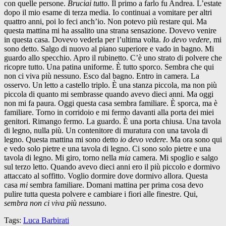
con quelle persone.
Bruciai tutto
. Il primo a farlo fu Andrea. L’estate
dopo il mio esame di terza media. Io continuai a vomitare per altri
quattro anni, poi lo feci anch’io. Non potevo più restare qui. Ma
questa mattina mi ha assalito una strana sensazione. Dovevo venire
in questa casa. Dovevo vederla per l’ultima volta.
Io devo vedere
, mi
sono detto. Salgo di nuovo al piano superiore e vado in bagno. Mi
guardo allo specchio. Apro il rubinetto. C’è uno strato di polvere che
ricopre tutto. Una patina uniforme. È tutto sporco. Sembra che qui
non ci viva più nessuno. Esco dal bagno. Entro in camera. La
osservo. Un letto a castello triplo. È una stanza piccola, ma non più
piccola di quanto mi sembrasse quando avevo dieci anni. Ma oggi
non mi fa paura. Oggi questa casa sembra familiare. È sporca, ma è
familiare. Torno in corridoio e mi fermo davanti alla porta dei miei
genitori. Rimango fermo. La guardo. È una porta chiusa. Una tavola
di legno, nulla più. Un contenitore di muratura con una tavola di
legno. Questa mattina mi sono detto
io devo vedere
. Ma ora sono qui
e vedo solo pietre e una tavola di legno. Ci sono solo pietre e una
tavola di legno. Mi giro, torno nella
mia
camera. Mi spoglio e salgo
sul terzo letto. Quando avevo dieci anni ero il più piccolo e dormivo
attaccato al soffitto. Voglio dormire dove dormivo allora. Questa
casa
mi
sembra familiare. Domani mattina per prima cosa devo
pulire tutta questa polvere e cambiare i fiori alle finestre. Qui,
sembra non ci viva più nessuno
.
Tags:
Luca Barbirati