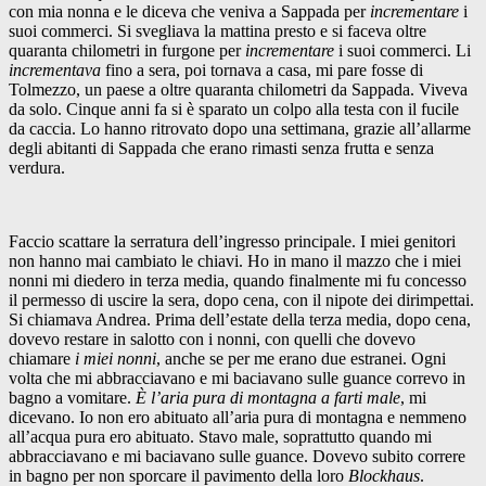
con mia nonna e le diceva che veniva a Sappada per
incrementare
i
suoi commerci. Si svegliava la mattina presto e si faceva oltre
quaranta chilometri in furgone per
incrementare
i suoi commerci. Li
incrementava
fino a sera, poi tornava a casa, mi pare fosse di
Tolmezzo, un paese a oltre quaranta chilometri da Sappada. Viveva
da solo. Cinque anni fa si è sparato un colpo alla testa con il fucile
da caccia. Lo hanno ritrovato dopo una settimana, grazie all’allarme
degli abitanti di Sappada che erano rimasti senza frutta e senza
verdura.
Faccio scattare la serratura dell’ingresso principale. I miei genitori
non hanno mai cambiato le chiavi. Ho in mano il mazzo che i miei
nonni mi diedero in terza media, quando finalmente mi fu concesso
il permesso di uscire la sera, dopo cena, con il nipote dei dirimpettai.
Si chiamava Andrea. Prima dell’estate della terza media, dopo cena,
dovevo restare in salotto con i nonni, con quelli che dovevo
chiamare
i miei nonni
, anche se per me erano due estranei. Ogni
volta che mi abbracciavano e mi baciavano sulle guance correvo in
bagno a vomitare.
È l’aria pura di montagna a farti male
, mi
dicevano. Io non ero abituato all’aria pura di montagna e nemmeno
all’acqua pura ero abituato. Stavo male, soprattutto quando mi
abbracciavano e mi baciavano sulle guance. Dovevo subito correre
in bagno per non sporcare il pavimento della loro
Blockhaus
.