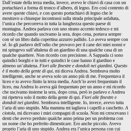
Dall’estate della terza media, invece, avevo le chiavi di casa con un
portachiavi a forma di tronco d’albero, di legno. Ero così contento di
avere queste chiavi, e con questo portachiavi di legno che le
mostravo a chiunque incontrassi sulla strada principale asfaltata,
l’unica che percorreva in tutta la lunghezza questo paese di
montagna. Andrea parlava con uno strano accento tedesco e mi
ricordo che quando uscivamo la sera, dopo cena, portava sempre
con sé un libro dalla copertina azzurro pallido. Lo aveva sempre con
sé. Io gli parlavo dell’odio che provavo per il cane dei miei nonni e
mi spingevo sull’altalena di un giardino di una qualche casa di un
qualche quartiere. Non ricordo con precisione. A Sappada ci sono
quindici borghi e in tutti e quindici le case hanno il giardino e
almeno un’altalena.
Fiori alle finestre e dondoli nei giardini
.
Questo
è il motto della gente di qui
, mi diceva Andrea. Sembrava molto
intelligente, anche se aveva solo un anno più di me. Frequentava il
liceo e io avevo finito la terza media. Anch’io avrei frequentato il
liceo, ma Andrea lo aveva già frequentato per un anno e mi ricordo
che uscivamo insieme la sera, dopo cena, però io parlavo e Andrea
mi ripeteva solo il motto della gente di qui.
Fiori alle finestre e
dondoli nei giardini
. Sembrava intelligente. Io, invece, avevo tutta
l’aria di uno stupido. Mia mamma mi tagliava i capelli a caschetto.
A
ciotola
, mi dicevano i miei compagni di scuola. Non mi crescevano i
denti che avevo perduto qualche anno prima per un problema con
un nome che ho preferito dimenticare. Ero anche piccolo. Avevo
proprio l’aria di uno stupido. Andrea era l’unica persona con cui