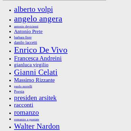
alberto volpi
angelo angera
antonio devicienti
Antonio Prete
barbara fiore
danilo laccetti
Enrico De Vivo
Francesca Andreini
gianluca virgilio
Gianni Celati
Massimo Rizzante
paolo morelli
Poesia
presiden arsitek
racconti
romanzo
romanzo a puntate
Walter Nardon