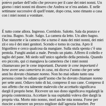
potevo parlare dell’odio che provavo per il cane dei miei nonni. Un
giorno i miei nonni mi dissero che Andrea se n’era andato. E nelle
settimane successive di quell’estate, dopo cena, sono rimasto a casa
con i miei nonni a vomitare.
È tutto come allora. Ingresso. Corridoio. Salotto. Sala da pranzo e
cucina. Bagno. Scale. Salgo. La camera da letto. Un altro bagno.
Due stanzette e la camera che a turno è stata dei miei nonni, dei miei
zii e ora è dei miei genitori. Scendo e torno in cucina. Apro il
frigorifero e cerco qualcosa da mangiare. Sulla stufa spenta c’è una
pentola. Funghi andati a male. Prendo un piatto. Afferro il coltello e
taglio del pane. Mi siedo sull’unico sgabello della penisola. Quando
ero piccolo, qui ci mangiava la cameriera che i miei nonni
chiamavano per le cene importanti.
Durante le cene importanti è
bene avere una cameriera in casa
, mi diceva l’uomo che per sette
anni ho dovuto chiamare
nonno
. Non ho mai odiato tanto una
persona come ho odiato quell’uomo che ho dovuto chiamare
nonno
per sette anni. Odiavo tutto di lui, compreso il suo cane. Compreso il
suo affetto che era talmente malevolo che accettarlo significava
dargli il proprio bene. Ricevere un suo dono significava regalargli la
propria contentezza. Accettare la sua ospitalità voleva dire dargli la
propria vita. Morto mio nonno, morì anche mia nonna. Forse per
riuscire a ottenere un prezzo migliore dall’agenzia funebre. Per