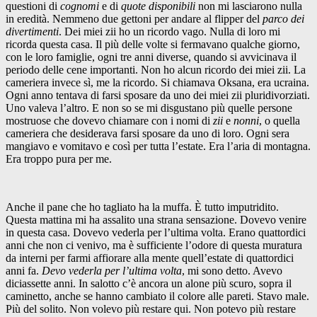
questioni di
cognomi
e di
quote disponibili
non mi lasciarono nulla
in eredità. Nemmeno due gettoni per andare al flipper del
parco dei
divertimenti
. Dei miei zii ho un ricordo vago. Nulla di loro mi
ricorda questa casa. Il più delle volte si fermavano qualche giorno,
con le loro famiglie, ogni tre anni diverse, quando si avvicinava il
periodo delle cene importanti. Non ho alcun ricordo dei miei zii. La
cameriera invece sì, me la ricordo. Si chiamava Oksana, era ucraina.
Ogni anno tentava di farsi sposare da uno dei miei zii pluridivorziati.
Uno valeva l’altro. E non so se mi disgustano più quelle persone
mostruose che dovevo chiamare con i nomi di
zii
e
nonni
, o quella
cameriera che desiderava farsi sposare da uno di loro. Ogni sera
mangiavo e vomitavo e così per tutta l’estate. Era l’aria di montagna.
Era troppo pura per me.
Anche il pane che ho tagliato ha la muffa. È tutto imputridito.
Questa mattina mi ha assalito una strana sensazione. Dovevo venire
in questa casa. Dovevo vederla per l’ultima volta. Erano quattordici
anni che non ci venivo, ma è sufficiente l’odore di questa muratura
da interni per farmi affiorare alla mente quell’estate di quattordici
anni fa.
Devo vederla per l’ultima volta
, mi sono detto. Avevo
diciassette anni. In salotto c’è ancora un alone più scuro, sopra il
caminetto, anche se hanno cambiato il colore alle pareti. Stavo male.
Più del solito. Non volevo più restare qui. Non potevo più restare