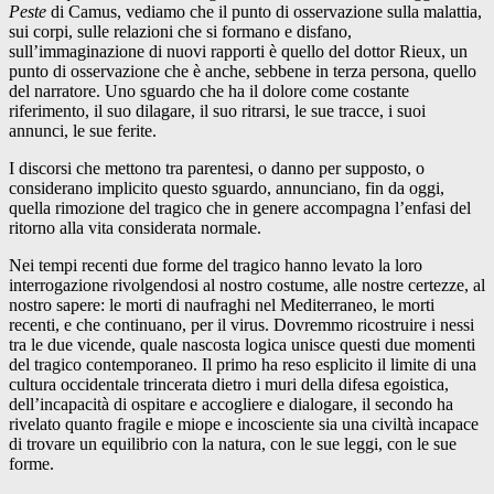
Peste
di Camus, vediamo che il punto di osservazione sulla malattia,
sui corpi, sulle relazioni che si formano e disfano,
sull’immaginazione di nuovi rapporti è quello del dottor Rieux, un
punto di osservazione che è anche, sebbene in terza persona, quello
del narratore. Uno sguardo che ha il dolore come costante
riferimento, il suo dilagare, il suo ritrarsi, le sue tracce, i suoi
annunci, le sue ferite.
I discorsi che mettono tra parentesi, o danno per supposto, o
considerano implicito questo sguardo, annunciano, fin da oggi,
quella rimozione del tragico che in genere accompagna l’enfasi del
ritorno alla vita considerata normale.
Nei tempi recenti due forme del tragico hanno levato la loro
interrogazione rivolgendosi al nostro costume, alle nostre certezze, al
nostro sapere: le morti di naufraghi nel Mediterraneo, le morti
recenti, e che continuano, per il virus. Dovremmo ricostruire i nessi
tra le due vicende, quale nascosta logica unisce questi due momenti
del tragico contemporaneo. Il primo ha reso esplicito il limite di una
cultura occidentale trincerata dietro i muri della difesa egoistica,
dell’incapacità di ospitare e accogliere e dialogare, il secondo ha
rivelato quanto fragile e miope e incosciente sia una civiltà incapace
di trovare un equilibrio con la natura, con le sue leggi, con le sue
forme.