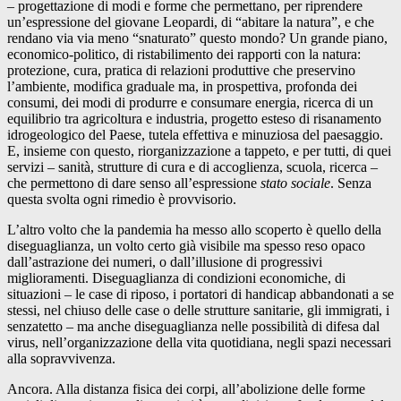
– progettazione di modi e forme che permettano, per riprendere
un’espressione del giovane Leopardi, di “abitare la natura”, e che
rendano via via meno “snaturato” questo mondo? Un grande piano,
economico-politico, di ristabilimento dei rapporti con la natura:
protezione, cura, pratica di relazioni produttive che preservino
l’ambiente, modifica graduale ma, in prospettiva, profonda dei
consumi, dei modi di produrre e consumare energia, ricerca di un
equilibrio tra agricoltura e industria, progetto esteso di risanamento
idrogeologico del Paese, tutela effettiva e minuziosa del paesaggio.
E, insieme con questo, riorganizzazione a tappeto, e per tutti, di quei
servizi – sanità, strutture di cura e di accoglienza, scuola, ricerca –
che permettono di dare senso all’espressione
stato sociale
. Senza
questa svolta ogni rimedio è provvisorio.
L’altro volto che la pandemia ha messo allo scoperto è quello della
diseguaglianza, un volto certo già visibile ma spesso reso opaco
dall’astrazione dei numeri, o dall’illusione di progressivi
miglioramenti. Diseguaglianza di condizioni economiche, di
situazioni – le case di riposo, i portatori di handicap abbandonati a se
stessi, nel chiuso delle case o delle strutture sanitarie, gli immigrati, i
senzatetto – ma anche diseguaglianza nelle possibilità di difesa dal
virus, nell’organizzazione della vita quotidiana, negli spazi necessari
alla sopravvivenza.
Ancora. Alla distanza fisica dei corpi, all’abolizione delle forme