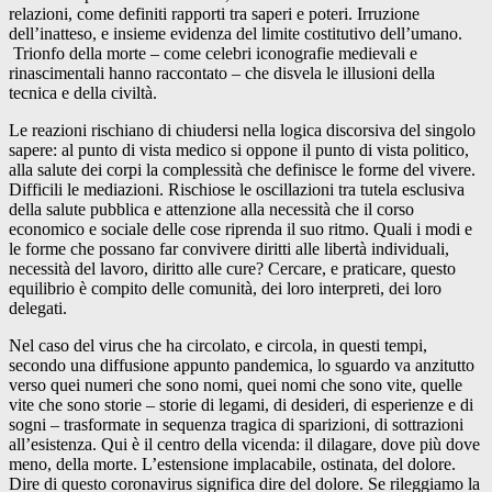
relazioni, come definiti rapporti tra saperi e poteri. Irruzione
dell’inatteso, e insieme evidenza del limite costitutivo dell’umano.
Trionfo della morte – come celebri iconografie medievali e
rinascimentali hanno raccontato – che disvela le illusioni della
tecnica e della civiltà.
Le reazioni rischiano di chiudersi nella logica discorsiva del singolo
sapere: al punto di vista medico si oppone il punto di vista politico,
alla salute dei corpi la complessità che definisce le forme del vivere.
Difficili le mediazioni. Rischiose le oscillazioni tra tutela esclusiva
della salute pubblica e attenzione alla necessità che il corso
economico e sociale delle cose riprenda il suo ritmo. Quali i modi e
le forme che possano far convivere diritti alle libertà individuali,
necessità del lavoro, diritto alle cure? Cercare, e praticare, questo
equilibrio è compito delle comunità, dei loro interpreti, dei loro
delegati.
Nel caso del virus che ha circolato, e circola, in questi tempi,
secondo una diffusione appunto pandemica, lo sguardo va anzitutto
verso quei numeri che sono nomi, quei nomi che sono vite, quelle
vite che sono storie – storie di legami, di desideri, di esperienze e di
sogni – trasformate in sequenza tragica di sparizioni, di sottrazioni
all’esistenza. Qui è il centro della vicenda: il dilagare, dove più dove
meno, della morte. L’estensione implacabile, ostinata, del dolore.
Dire di questo coronavirus significa dire del dolore. Se rileggiamo la