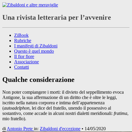
Una rivista letteraria per l’avvenire
ZiBook
Rubriche
I manifesti di Zibaldoni
Questo è quel mondo
Il fior fiore
Associazione
Contatti
Qualche considerazione
Non poter compiangere i morti: il divieto del seppellimento evoca
Antigone, la sua affermazione di un diritto che è oltre le leggi,
iscritto nella natura corporea e intima dell’appartenenza
(
autoadelphon
, lei dice del fratello, unendo il possessivo al
sostantivo, come accade in alcuni nostri dialetti meridionali:
fratima
,
mio fratello).
di
Antonio Prete
in:
Zibaldoni d'eccezione
•
14/05/2020