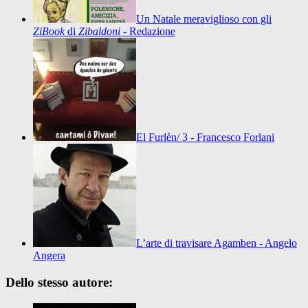
Un Natale meraviglioso con gli
ZiBook
di
Zibaldoni
- Redazione
El Furlèn/ 3 - Francesco Forlani
L’arte di travisare Agamben - Angelo
Angera
Dello stesso autore: