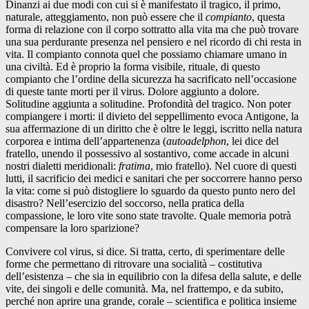
Dinanzi ai due modi con cui si è manifestato il tragico, il primo,
naturale, atteggiamento, non può essere che il
compianto
, questa
forma di relazione con il corpo sottratto alla vita ma che può trovare
una sua perdurante presenza nel pensiero e nel ricordo di chi resta in
vita. Il compianto connota quel che possiamo chiamare umano in
una civiltà. Ed è proprio la forma visibile, rituale, di questo
compianto che l’ordine della sicurezza ha sacrificato nell’occasione
di queste tante morti per il virus. Dolore aggiunto a dolore.
Solitudine aggiunta a solitudine. Profondità del tragico. Non poter
compiangere i morti: il divieto del seppellimento evoca Antigone, la
sua affermazione di un diritto che è oltre le leggi, iscritto nella natura
corporea e intima dell’appartenenza (
autoadelphon
, lei dice del
fratello, unendo il possessivo al sostantivo, come accade in alcuni
nostri dialetti meridionali:
fratima
, mio fratello). Nel cuore di questi
lutti, il sacrificio dei medici e sanitari che per soccorrere hanno perso
la vita: come si può distogliere lo sguardo da questo punto nero del
disastro? Nell’esercizio del soccorso, nella pratica della
compassione, le loro vite sono state travolte. Quale memoria potrà
compensare la loro sparizione?
Convivere col virus, si dice. Si tratta, certo, di sperimentare delle
forme che permettano di ritrovare una socialità – costitutiva
dell’esistenza – che sia in equilibrio con la difesa della salute, e delle
vite, dei singoli e delle comunità. Ma, nel frattempo, e da subito,
perché non aprire una grande, corale – scientifica e politica insieme