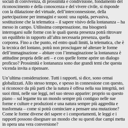
sociali di convivenza, di prossimità e condivisione, fondamento del
riconoscimento e della conoscenza e del vivere civile, si risponde
con la dilatazione del virtuale, dell’interconnessione, della
partecipazione per immagini e suoni: una rapida, pervasiva,
sostituzione che la telematica – il sapere visivo della lontananza – ha
messo in campo. Utilissima compensazione, ma bisognerà
interrogarsi sulle forme con le quali questa presenza potrà ritrovare
un equilibrio in rapporto all’altra necessaria presenza, quella
corporea. Fino a che punto, ed entro quali limiti, la telematica, che è
la tecnica del lontano, potrà non prosciugare né alterare le forme
dell’immaginazione – abitare con l’immaginazione la lontananza è
attitudine propria delle arti – e con quelle forme aprire un dialogo
proficuo? Prossimità e lontananza sono due grandi temi che questa
vicenda invita a ripensare.
Un’ultima considerazione. Tutti i rapporti, si dice, sono ormai
globalizzati. Allo stesso tempo, e spesso in connessione con questo,
si riconosce da più parti che la natura è offesa nella sua integrità, nei
suoi ritmi, nelle sue leggi, nel suo stesso apparire: proprio su questo
piano – sul legame tra un mondo sempre più contiguo nelle sue
forme e culture e produzioni e una natura sempre più aggredita e
trasformata – come si potrà cominciare a pensare una mutazione?
Come le forme diverse del sapere e i comportamenti, le leggi e i
rapporti possono disegnare un mondo che su questi due campi metta
in opera una vera conversione?