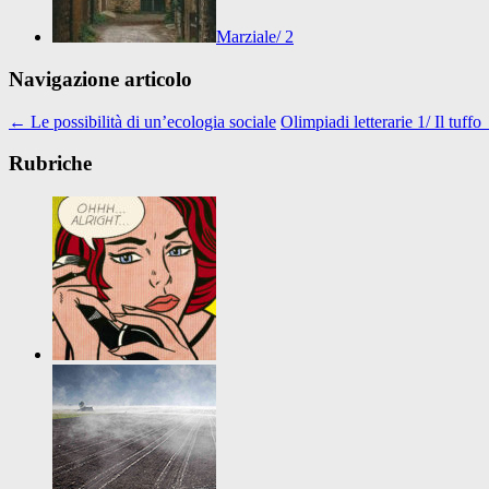
Marziale/ 2
Navigazione articolo
←
Le possibilità di un’ecologia sociale
Olimpiadi letterarie 1/ Il tuffo
Rubriche