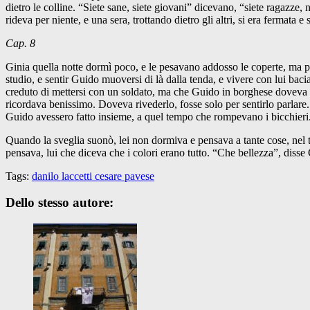
dietro le colline. “Siete sane, siete giovani” dicevano, “siete ragazze
rideva per niente, e una sera, trottando dietro gli altri, si era fermata
Cap. 8
Ginia quella notte dormì poco, e le pesavano addosso le coperte, ma pe
studio, e sentir Guido muoversi di là dalla tenda, e vivere con lui 
creduto di mettersi con un soldato, ma che Guido in borghese doveva e
ricordava benissimo. Doveva rivederlo, fosse solo per sentirlo parlar
Guido avessero fatto insieme, a quel tempo che rompevano i bicchieri
Quando la sveglia suonò, lei non dormiva e pensava a tante cose, nel te
pensava, lui che diceva che i colori erano tutto. “Che bellezza”, disse G
Tags:
danilo laccetti cesare pavese
Dello stesso autore: