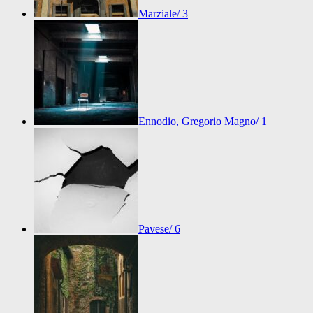
Marziale/ 3
Ennodio, Gregorio Magno/ 1
Pavese/ 6