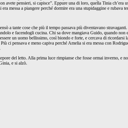
, non avete pensieri, si capisce”. Eppure una di loro, quella Tinia ch’era
 e si era messa a piangere perché dormire era una stupidaggine e rubava te
nsò a tante cose che più il tempo passava più diventavano stravaganti. S
baciandolo e facendogli cucina. Chi sa dove mangiava Guido, quando non
ssere un uomo bellissimo, così biondo e forte, e cercava di ricordarsi l
e. Più ci pensava e meno capiva perché Amelia si era messa con Rodrigu
.
pore del letto. Alla prima luce rimpianse che fosse ormai inverno, e non
inia, e si alzò.