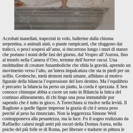
Acrobati inanellati, trapezisti in volo, ballerine dalla chioma
serpentina, o animali alati, o piante rampicanti, che sfuggono dai
tralicci, o pesci sospesi all’amo, si rincorrono lungo i muri di stanze
che portano i nomi delle fasi del giorno, dal Vespro all’Aurora, fino
al trionfo nella Camera d’Oro, termine dell’
horror vacui
. Una
moltitudine di creature funamboliche che sfida la gravità, aprendo un
movimento verso l’alto, un’intera impalcatura che sta in piedi per un
soffio. Grottesche, metà demoni metà umane, affidano al motivo
figurale della bilancia l’espressione del loro destino. Ma l’equilibrio
è precario: la bilancia ha perso un piatto, la corda è spezzata. E ben
conosce chiunque abbia a cuore un nato in Bilancia la fatica del
continuo allineamento, di chi finge una posa immutabile pur
sapendo che è tutto in gioco. A Torrechiara si risolve nella levità. Il
Baglione a quelle figure impresse la grazia di chi è senza peso
perché al peso ha rinunciato. Non la leggerezza Simone Weil
contrapponeva alla pesantezza, ma la luce. Fu il sogno realizzato da
Raffaello: calarsi negli antri più oscuri della Domus Aurea, nella
psiche del più folle re di Roma, per liberare e tradurre in pittura le