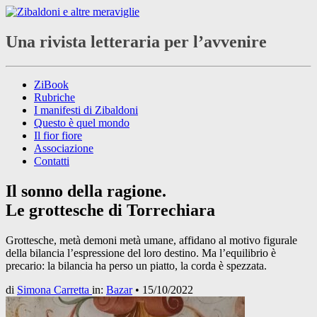
Una rivista letteraria per l’avvenire
ZiBook
Rubriche
I manifesti di Zibaldoni
Questo è quel mondo
Il fior fiore
Associazione
Contatti
Il sonno della ragione.
Le grottesche di Torrechiara
Grottesche, metà demoni metà umane, affidano al motivo figurale
della bilancia l’espressione del loro destino. Ma l’equilibrio è
precario: la bilancia ha perso un piatto, la corda è spezzata.
di
Simona Carretta
in:
Bazar
•
15/10/2022