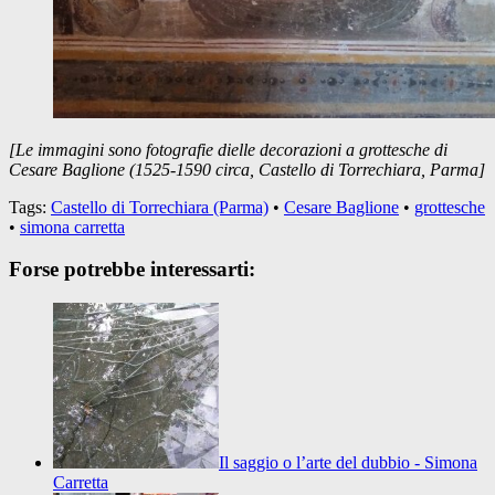
[Le immagini sono fotografie dielle decorazioni a grottesche di
Cesare Baglione (1525-1590 circa, Castello di Torrechiara, Parma]
Tags:
Castello di Torrechiara (Parma)
•
Cesare Baglione
•
grottesche
•
simona carretta
Forse potrebbe interessarti:
Il saggio o l’arte del dubbio - Simona
Carretta