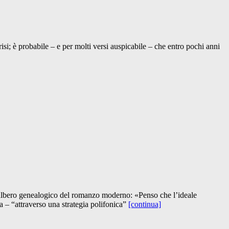
risi; è probabile – e per molti versi auspicabile – che entro pochi anni
e albero genealogico del romanzo moderno: «Penso che l’ideale
a – “attraverso una strategia polifonica”
[continua]