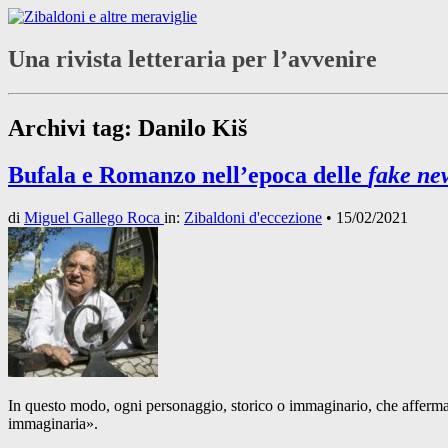
Una rivista letteraria per l’avvenire
Archivi tag:
Danilo Kiš
Bufala e Romanzo nell’epoca delle
fake ne
di
Miguel Gallego Roca
in:
Zibaldoni d'eccezione
•
15/02/2021
In questo modo, ogni personaggio, storico o immaginario, che afferma di
immaginaria».