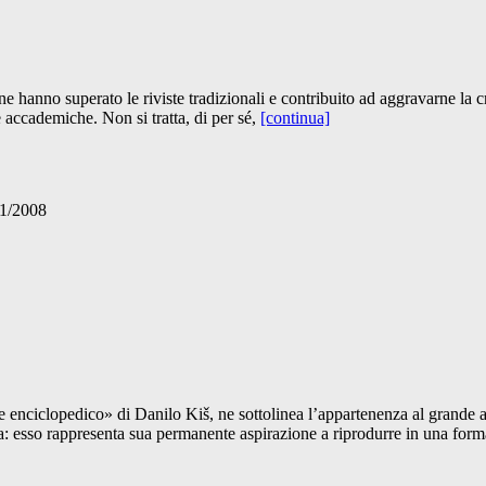
ne hanno superato le riviste tradizionali e contribuito ad aggravarne la c
e accademiche. Non si tratta, di per sé,
[continua]
11/2008
le enciclopedico» di Danilo Kiš, ne sottolinea l’appartenenza al grand
ria: esso rappresenta sua permanente aspirazione a riprodurre in una form