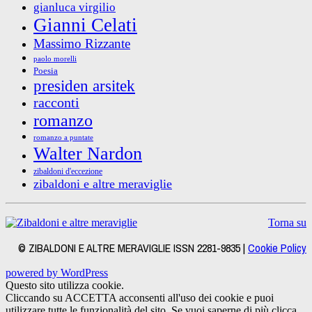
gianluca virgilio
Gianni Celati
Massimo Rizzante
paolo morelli
Poesia
presiden arsitek
racconti
romanzo
romanzo a puntate
Walter Nardon
zibaldoni d'eccezione
zibaldoni e altre meraviglie
Torna su
© ZIBALDONI E ALTRE MERAVIGLIE ISSN 2281-9835 |
Cookie Policy
powered by WordPress
Questo sito utilizza cookie.
Cliccando su ACCETTA acconsenti all'uso dei cookie e puoi
utilizzare tutte le funzionalità del sito. Se vuoi saperne di più clicca