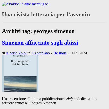
Una rivista letteraria per l’avvenire
Archivi tag:
georges simenon
Simenon affacciato sugli abissi
di
Alberto Volpi
in:
Captaplano
•
De libris
•
11/09/2024
Una recensione all’ultima pubblicazione
Adelphi
dedicata allo
scrittore francese Georges Simenon.