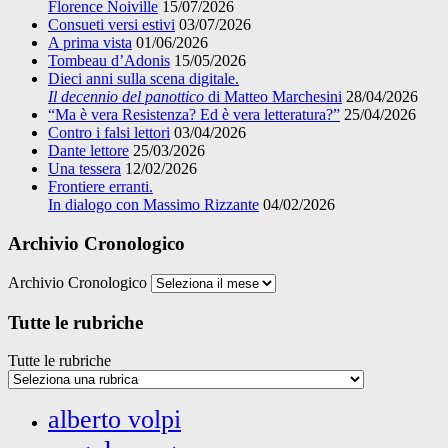
Florence Noiville
15/07/2026
Consueti versi estivi
03/07/2026
A prima vista
01/06/2026
Tombeau d’Adonis
15/05/2026
Dieci anni sulla scena digitale.
Il decennio del panottico
di Matteo Marchesini
28/04/2026
“Ma è vera Resistenza? Ed è vera letteratura?”
25/04/2026
Contro i falsi lettori
03/04/2026
Dante lettore
25/03/2026
Una tessera
12/02/2026
Frontiere erranti.
In dialogo con Massimo Rizzante
04/02/2026
Archivio Cronologico
Archivio Cronologico
Tutte le rubriche
Tutte le rubriche
alberto volpi