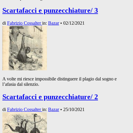
Scartafacci e punzecchiature/ 3
di
Fabrizio Cossalter
in:
Bazar
•
02/12/2021
A volte mi riesce impossibile distinguere il plagio dal sogno e
l’afasia dal silenzio.
Scartafacci e punzecchiature/ 2
di
Fabrizio Cossalter
in:
Bazar
•
25/10/2021