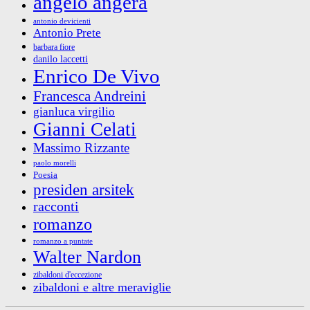
angelo angera
antonio devicienti
Antonio Prete
barbara fiore
danilo laccetti
Enrico De Vivo
Francesca Andreini
gianluca virgilio
Gianni Celati
Massimo Rizzante
paolo morelli
Poesia
presiden arsitek
racconti
romanzo
romanzo a puntate
Walter Nardon
zibaldoni d'eccezione
zibaldoni e altre meraviglie