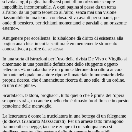
scivola a ogni pagina tra diversi punti di un orizzonte sempre
impedibile, incontornabile. A ogni pagina si passa da un tema
all’altro, da un punto teoretico all’altro, senza mai una visione
riassumibile in una teoria conclusa. Si va avanti per squarci, per
onde di pensiero, per richiami momentanei e parziali a un orizzonte
esterno».
Antigenere per eccellenza, lo zibaldone dà diritto di esistenza alla
pagina anarchica in cui la scrittura è eminentemente strumento
conoscitivo, a partire da se stessa.
In una sorta di istruzioni per l’uso della rivista De Vivo e Virgilio si
cimentano in una possibile definizione dello sfuggente oggetto
letterario: «Uno zibaldone è un gran calderone di scrittura ancora
fumante nel quale un autore ripone il materiale frammentario della
propria ricerca, che è innanzitutto ricerca di uno stile, di un ordine,
di una disciplina».
Scartafacci, faldoni, brogliacci, tutto quello che è prima dell’opera –
se opera sarà -, ma anche quello che è rimasto fuori finisce in questo
pentolone delle meraviglie.
La letteratura è come la truciolatura in una bottega di un falegname
(lo diceva Giancarlo Mazzacurati). Per un arnese fatto rimangono
frammenti e schegge, tacche e zeppe di cui solo qualcosa si
riutilizza, mentre altre restano definitivamente incollocabili.