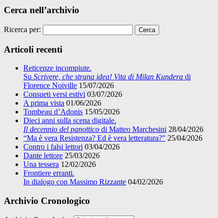
Cerca nell’archivio
Ricerca per:
Articoli recenti
Reticenze incompiute.
Su
Scrivere, che strana idea! Vita di Milan Kundera
di
Florence Noiville
15/07/2026
Consueti versi estivi
03/07/2026
A prima vista
01/06/2026
Tombeau d’Adonis
15/05/2026
Dieci anni sulla scena digitale.
Il decennio del panottico
di Matteo Marchesini
28/04/2026
“Ma è vera Resistenza? Ed è vera letteratura?”
25/04/2026
Contro i falsi lettori
03/04/2026
Dante lettore
25/03/2026
Una tessera
12/02/2026
Frontiere erranti.
In dialogo con Massimo Rizzante
04/02/2026
Archivio Cronologico