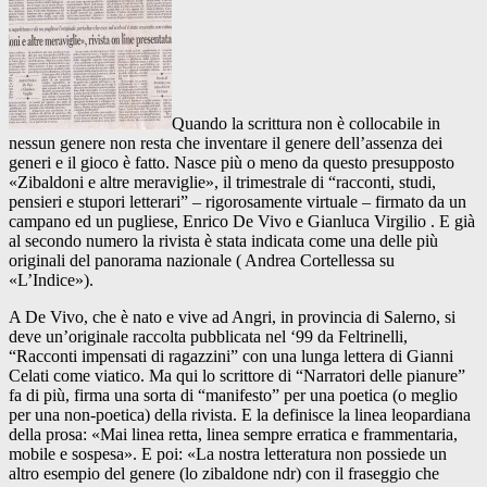
Quando la scrittura non è collocabile in
nessun genere non resta che inventare il genere dell’assenza dei
generi e il gioco è fatto. Nasce più o meno da questo presupposto
«Zibaldoni e altre meraviglie», il trimestrale di “racconti, studi,
pensieri e stupori letterari” – rigorosamente virtuale – firmato da un
campano ed un pugliese, Enrico De Vivo e Gianluca Virgilio . E già
al secondo numero la rivista è stata indicata come una delle più
originali del panorama nazionale ( Andrea Cortellessa su
«L’Indice»).
A De Vivo, che è nato e vive ad Angri, in provincia di Salerno, si
deve un’originale raccolta pubblicata nel ‘99 da Feltrinelli,
“Racconti impensati di ragazzini” con una lunga lettera di Gianni
Celati come viatico. Ma qui lo scrittore di “Narratori delle pianure”
fa di più, firma una sorta di “manifesto” per una poetica (o meglio
per una non-poetica) della rivista. E la definisce la linea leopardiana
della prosa: «Mai linea retta, linea sempre erratica e frammentaria,
mobile e sospesa». E poi: «La nostra letteratura non possiede un
altro esempio del genere (lo zibaldone ndr) con il fraseggio che