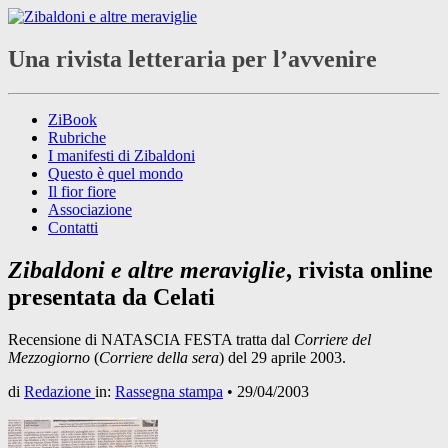
Una rivista letteraria per l’avvenire
ZiBook
Rubriche
I manifesti di Zibaldoni
Questo è quel mondo
Il fior fiore
Associazione
Contatti
Zibaldoni e altre meraviglie
, rivista online
presentata da Celati
Recensione di NATASCIA FESTA tratta dal
Corriere del
Mezzogiorno
(
Corriere della sera
) del 29 aprile 2003.
di
Redazione
in:
Rassegna stampa
•
29/04/2003