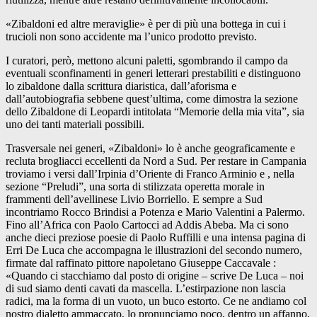
«Zibaldoni ed altre meraviglie» è per di più una bottega in cui i
trucioli non sono accidente ma l’unico prodotto previsto.
I curatori, però, mettono alcuni paletti, sgombrando il campo da
eventuali sconfinamenti in generi letterari prestabiliti e distinguono
lo zibaldone dalla scrittura diaristica, dall’aforisma e
dall’autobiografia sebbene quest’ultima, come dimostra la sezione
dello Zibaldone di Leopardi intitolata “Memorie della mia vita”, sia
uno dei tanti materiali possibili.
Trasversale nei generi, «Zibaldoni» lo è anche geograficamente e
recluta brogliacci eccellenti da Nord a Sud. Per restare in Campania
troviamo i versi dall’Irpinia d’Oriente di Franco Arminio e , nella
sezione “Preludi”, una sorta di stilizzata operetta morale in
frammenti dell’avellinese Livio Borriello. E sempre a Sud
incontriamo Rocco Brindisi a Potenza e Mario Valentini a Palermo.
Fino all’Africa con Paolo Cartocci ad Addis Abeba. Ma ci sono
anche dieci preziose poesie di Paolo Ruffilli e una intensa pagina di
Erri De Luca che accompagna le illustrazioni del secondo numero,
firmate dal raffinato pittore napoletano Giuseppe Caccavale :
«Quando ci stacchiamo dal posto di origine – scrive De Luca – noi
di sud siamo denti cavati da mascella. L’estirpazione non lascia
radici, ma la forma di un vuoto, un buco estorto. Ce ne andiamo col
nostro dialetto ammaccato, lo pronunciamo poco, dentro un affanno,