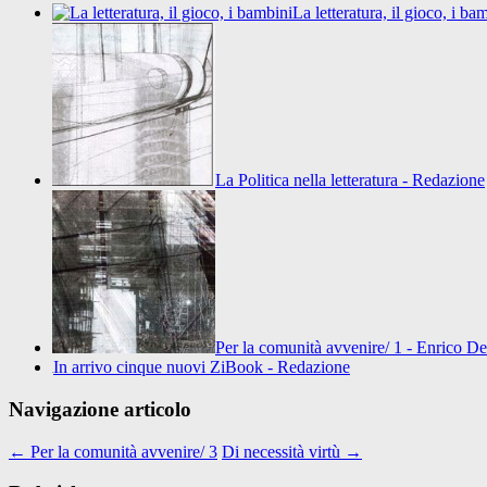
La letteratura, il gioco, i b
La Politica nella letteratura - Redazione
Per la comunità avvenire/ 1 - Enrico D
In arrivo cinque nuovi ZiBook - Redazione
Navigazione articolo
←
Per la comunità avvenire/ 3
Di necessità virtù
→