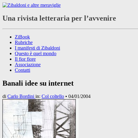
Una rivista letteraria per l’avvenire
ZiBook
Rubriche
I manifesti di Zibaldoni
Questo è quel mondo
Il fior fiore
Associazione
Contatti
Banali idee su internet
di
Carlo Bordini
in:
Col coltello
•
04/01/2004