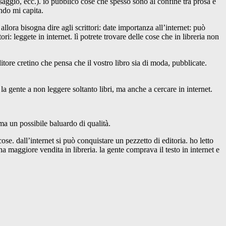
 saggio, ecc.). io pubblico cose che spesso sono al confine tra prosa e
ando mi capita.
allora bisogna dire agli scrittori: date importanza all’internet: può
ori: leggete in internet. lì potrete trovare delle cose che in libreria non
ditore cretino che pensa che il vostro libro sia di moda, pubblicate.
e la gente a non leggere soltanto libri, ma anche a cercare in internet.
ma un possibile baluardo di qualità.
cose. dall’internet si può conquistare un pezzetto di editoria. ho letto
na maggiore vendita in libreria. la gente comprava il testo in internet e