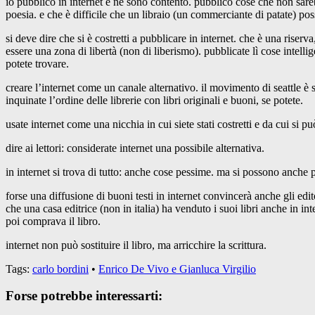
io pubblico in internet e ne sono contento. pubblico cose che non sarebb
poesia. e che è difficile che un libraio (un commerciante di patate) pos
si deve dire che si è costretti a pubblicare in internet. che è una riserv
essere una zona di libertà (non di liberismo). pubblicate lì cose intellige
potete trovare.
creare l’internet come un canale alternativo. il movimento di seattle è s
inquinate l’ordine delle librerie con libri originali e buoni, se potete.
usate internet come una nicchia in cui siete stati costretti e da cui si p
dire ai lettori: considerate internet una possibile alternativa.
in internet si trova di tutto: anche cose pessime. ma si possono anche 
forse una diffusione di buoni testi in internet convincerà anche gli edito
che una casa editrice (non in italia) ha venduto i suoi libri anche in in
poi comprava il libro.
internet non può sostituire il libro, ma arricchire la scrittura.
Tags:
carlo bordini
•
Enrico De Vivo e Gianluca Virgilio
Forse potrebbe interessarti: