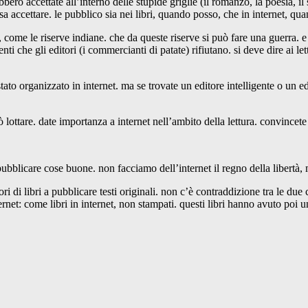
ero accettate all’interno delle stupide griglie (il romanzo, la poesia, il
sa accettare. le pubblico sia nei libri, quando posso, che in internet, qu
a, come le riserve indiane. che da queste riserve si può fare una guerra. e 
nti che gli editori (i commercianti di patate) rifiutano. si deve dire ai lett
tato organizzato in internet. ma se trovate un editore intelligente o un e
uò lottare. date importanza a internet nell’ambito della lettura. convincet
pubblicare cose buone. non facciamo dell’internet il regno della libertà, 
ri di libri a pubblicare testi originali. non c’è contraddizione tra le due 
ternet: come libri in internet, non stampati. questi libri hanno avuto poi u