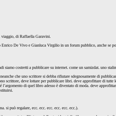
 viaggio, di Raffaella Garavini.
tto Enrico De Vivo e Gianluca Virgilio in un forum pubblico, anche se 
ndi siamo costretti a pubblicare su internet. come un samizdat. uno stali
ca neanche che uno scrittore si debba rifiutare sdegnosamente di pubblic
ono scrittore, deve lottare per pubblicare libri. deve approfittare di tutte
 l’argomento di quel libro adesso è diventato di moda. deve approfittare
tituirsi.
na. si può regalare, ecc. ecc. ecc. ecc. ecc. ecc.).