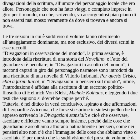
divagazioni della scrittura, all’umore del personaggio locale che ero
allora. Personaggio che non ha fatto viaggi o compiuto imprese in
giro per il mondo, ma che, scrivendo, va accorgendosi pian piano di
non essersi mai mosso veramente da dove si trovava e ancora si
trova.
Le tre sezioni in cui è suddiviso il volume fanno riferimento
all’atteggiamento dominante, ma non esclusivo, dei diversi scritti in
esse raccolti.
“Divagazioni in osservazione del mondo”, la prima sezione, è
introdotta dalla riscrittura di una storia del
Novellino
, e l’atto del
guardare vi è peculiare; in “Divagazioni in ascolto del mondo”, i
racconti captati in giro dal personaggio narratore sono introdotti da
una riscrittura di una novella di Vittorio Imbriani,
Per questo Cristo,
ebbi a farmi turco!
; in “Divagazioni in pensiero sul mondo”, infine,
l’introduzione è affidata alla riscrittura di un racconto politico-
filosofico di Heinrich Von Kleist,
Michele Kolhaas
, e leggendo i due
testi che seguono si dovrebbe capire perché.
Tuttavia, è nel dittico in versi conclusivo, ispirato a due affermazioni
di Leopardi e Avicenna, che forse si esprime in sintesi quello che ho
appreso scrivendo le
Divagazioni stanziali
: e cioè che osservare,
ascoltare e riflettere vanno sempre insieme, perché dalle cose che
guardiamo e ascoltiamo affiorano naturalmente i pensieri, come nei
pensieri altro non c’è che l’immagine delle cose che abbiamo visto o
ascoltato. È per questo che la suddivisione del presente volume è da