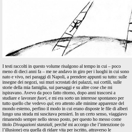
I testi raccolti in questo volume risalgono al tempo in cui – poco
meno di dieci anni fa – me ne andavo in giro per i luoghi in cui sono
nato e vivo, nei paraggi di Napoli, a prendere appunti su tutto: sulle
insegne dei negozi, sui muri scrostati dei palazzi, sui cortili, sulle
storie della mia famiglia, sui paesaggi e su altre cose che mi
ispiravano. Avevo da poco fatto ritorno, dopo anni trascorsi a
studiare e lavorare
fuori
, e mi era sorto un interesse spontaneo per
tutto quello che vedevo
qui
; ero attento alle minime apparenze del
mondo esterno, perfino il modo in cui erano disposte le file di alberi
lungo una strada mi suscitava pensieri. In un certo senso, viaggiavo
rimanendo sempre nello stesso posto, per questo ho messo come
titolo
Divagazioni stanziali
,
perché mi accorgo che l’intenzione (o
l’illusione) era quella di ridare vita per iscritto, attraverso le