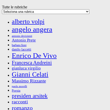
Tutte le rubriche
alberto volpi
angelo angera
antonio devicienti
Antonio Prete
barbara fiore
danilo laccetti
Enrico De Vivo
Francesca Andreini
gianluca virgilio
Gianni Celati
Massimo Rizzante
paolo morelli
Poesia
presiden arsitek
racconti
romanzo