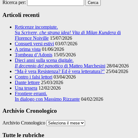
Ricerca per:
Articoli recenti
Reticenze incompiute.
Su
Scrivere, che strana idea! Vita di Milan Kundera
di
Florence Noiville
15/07/2026
Consueti versi estivi
03/07/2026
A prima vista
01/06/2026
Tombeau d’Adonis
15/05/2026
Dieci anni sulla scena digitale.
Il decennio del panottico
di Matteo Marchesini
28/04/2026
“Ma è vera Resistenza? Ed è vera letteratura?”
25/04/2026
Contro i falsi lettori
03/04/2026
Dante lettore
25/03/2026
Una tessera
12/02/2026
Frontiere erranti.
In dialogo con Massimo Rizzante
04/02/2026
Archivio Cronologico
Archivio Cronologico
Tutte le rubriche