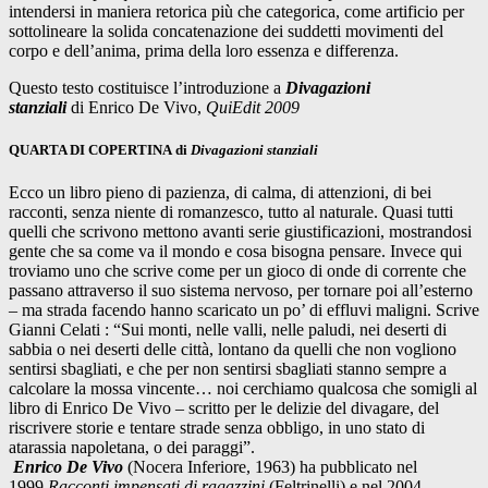
intendersi in maniera retorica più che categorica, come artificio per
sottolineare la solida concatenazione dei suddetti movimenti del
corpo e dell’anima, prima della loro essenza e differenza.
Questo testo costituisce l’introduzione a
Divagazioni
stanziali
di Enrico De Vivo,
QuiEdit 2009
QUARTA DI COPERTINA
di
Divagazioni stanziali
Ecco un libro pieno di pazienza, di calma, di attenzioni, di bei
racconti, senza niente di romanzesco, tutto al naturale. Quasi tutti
quelli che scrivono mettono avanti serie giustificazioni, mostrandosi
gente che sa come va il mondo e cosa bisogna pensare. Invece qui
troviamo uno che scrive come per un gioco di onde di corrente che
passano attraverso il suo sistema nervoso, per tornare poi all’esterno
– ma strada facendo hanno scaricato un po’ di effluvi maligni. Scrive
Gianni Celati : “Sui monti, nelle valli, nelle paludi, nei deserti di
sabbia o nei deserti delle città, lontano da quelli che non vogliono
sentirsi sbagliati, e che per non sentirsi sbagliati stanno sempre a
calcolare la mossa vincente… noi cerchiamo qualcosa che somigli al
libro di Enrico De Vivo – scritto per le delizie del divagare, del
riscrivere storie e tentare strade senza obbligo, in uno stato di
atarassia napoletana, o dei paraggi”.
Enrico De Vivo
(Nocera Inferiore, 1963) ha pubblicato nel
1999
Racconti impensati di ragazzini
(Feltrinelli) e nel 2004