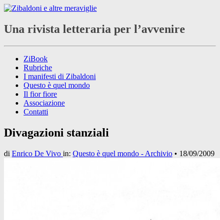
Una rivista letteraria per l’avvenire
ZiBook
Rubriche
I manifesti di Zibaldoni
Questo è quel mondo
Il fior fiore
Associazione
Contatti
Divagazioni stanziali
di
Enrico De Vivo
in:
Questo è quel mondo - Archivio
•
18/09/2009