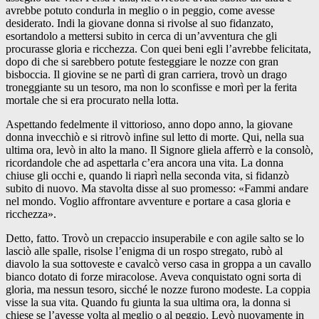
avrebbe potuto condurla in meglio o in peggio, come avesse
desiderato. Indi la giovane donna si rivolse al suo fidanzato,
esortandolo a mettersi subito in cerca di un’avventura che gli
procurasse gloria e ricchezza. Con quei beni egli l’avrebbe felicitata,
dopo di che si sarebbero potute festeggiare le nozze con gran
bisboccia. Il giovine se ne partì di gran carriera, trovò un drago
troneggiante su un tesoro, ma non lo sconfisse e morì per la ferita
mortale che si era procurato nella lotta.
Aspettando fedelmente il vittorioso, anno dopo anno, la giovane
donna invecchiò e si ritrovò infine sul letto di morte. Qui, nella sua
ultima ora, levò in alto la mano. Il Signore gliela afferrò e la consolò,
ricordandole che ad aspettarla c’era ancora una vita. La donna
chiuse gli occhi e, quando li riaprì nella seconda vita, si fidanzò
subito di nuovo. Ma stavolta disse al suo promesso: «Fammi andare
nel mondo. Voglio affrontare avventure e portare a casa gloria e
ricchezza».
Detto, fatto. Trovò un crepaccio insuperabile e con agile salto se lo
lasciò alle spalle, risolse l’enigma di un rospo stregato, rubò al
diavolo la sua sottoveste e cavalcò verso casa in groppa a un cavallo
bianco dotato di forze miracolose. Aveva conquistato ogni sorta di
gloria, ma nessun tesoro, sicché le nozze furono modeste. La coppia
visse la sua vita. Quando fu giunta la sua ultima ora, la donna si
chiese se l’avesse volta al meglio o al peggio. Levò nuovamente in