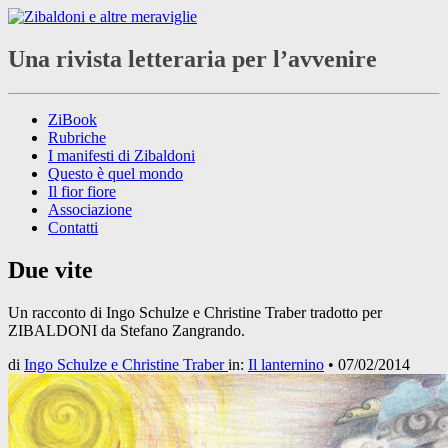
Una rivista letteraria per l’avvenire
ZiBook
Rubriche
I manifesti di Zibaldoni
Questo è quel mondo
Il fior fiore
Associazione
Contatti
Due vite
Un racconto di Ingo Schulze e Christine Traber tradotto per
ZIBALDONI da Stefano Zangrando.
di
Ingo Schulze e Christine Traber
in:
Il lanternino
•
07/02/2014