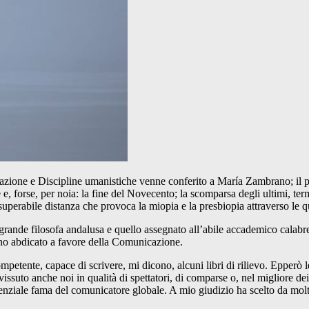
cazione e Discipline umanistiche venne conferito a María Zambrano; il
e e, forse, per noia: la fine del Novecento; la scomparsa degli ultimi, te
insuperabile distanza che provoca la miopia e la presbiopia attraverso le q
a grande filosofa andalusa e quello assegnato all’abile accademico cala
no abdicato a favore della Comunicazione.
petente, capace di scrivere, mi dicono, alcuni libri di rilievo. Epperò le 
vissuto anche noi in qualità di spettatori, di comparse o, nel migliore dei
a potenziale fama del comunicatore globale. A mio giudizio ha scelto da mo