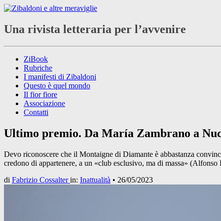
Una rivista letteraria per l’avvenire
ZiBook
Rubriche
I manifesti di Zibaldoni
Questo è quel mondo
Il fior fiore
Associazione
Contatti
Ultimo premio. Da María Zambrano a Nuc
Devo riconoscere che il Montaigne di Diamante è abbastanza convincent
credono di appartenere, a un «club esclusivo, ma di massa» (Alfonso B
di
Fabrizio Cossalter
in:
Inattualità
•
26/05/2023