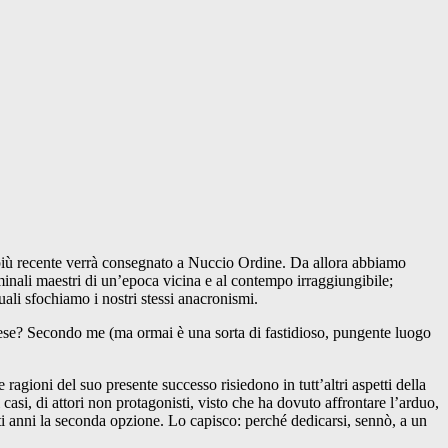
 più recente verrà consegnato a Nuccio Ordine. Da allora abbiamo
rminali maestri di un’epoca vicina e al contempo irraggiungibile;
uali sfochiamo i nostri stessi anacronismi.
brese? Secondo me (ma ormai è una sorta di fastidioso, pungente luogo
ragioni del suo presente successo risiedono in tutt’altri aspetti della
 casi, di attori non protagonisti, visto che ha dovuto affrontare l’arduo,
lti anni la seconda opzione. Lo capisco: perché dedicarsi, sennò, a un