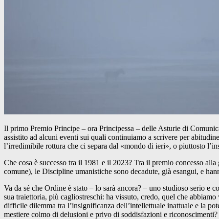
Il primo Premio Principe – ora Principessa – delle Asturie di Comuni
assistito ad alcuni eventi sui quali continuiamo a scrivere per abitudin
l’irredimibile rottura che ci separa dal «mondo di ieri», o piuttosto l’
Che cosa è successo tra il 1981 e il 2023? Tra il premio concesso all
comune), le Discipline umanistiche sono decadute, già esangui, e han
Va da sé che Ordine è stato – lo sarà ancora? – uno studioso serio e com
sua traiettoria, più cagliostreschi: ha vissuto, credo, quel che abbiamo 
difficile dilemma tra l’insignificanza dell’intellettuale inattuale e l
mestiere colmo di delusioni e privo di soddisfazioni e riconoscimenti?