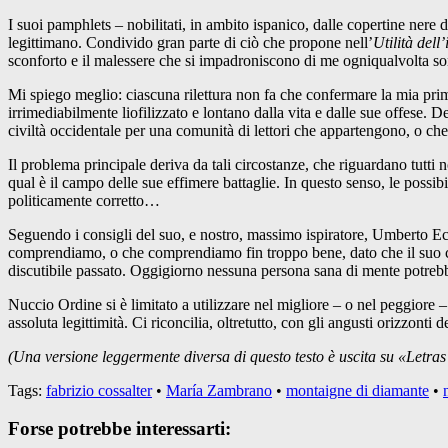
I suoi pamphlets – nobilitati, in ambito ispanico, dalle copertine nere 
legittimano. Condivido gran parte di ciò che propone nell’
Utilità dell’
sconforto e il malessere che si impadroniscono di me ogniqualvolta sono
Mi spiego meglio: ciascuna rilettura non fa che confermare la mia prima
irrimediabilmente liofilizzato e lontano dalla vita e dalle sue offese
civiltà occidentale per una comunità di lettori che appartengono, o ch
Il problema principale deriva da tali circostanze, che riguardano tutti n
qual è il campo delle sue effimere battaglie. In questo senso, le possibili
politicamente corretto…
Seguendo i consigli del suo, e nostro, massimo ispiratore, Umberto Eco,
comprendiamo, o che comprendiamo fin troppo bene, dato che il suo co
discutibile passato. Oggigiorno nessuna persona sana di mente potrebb
Nuccio Ordine si è limitato a utilizzare nel migliore – o nel peggiore 
assoluta legittimità. Ci riconcilia, oltretutto, con gli angusti orizzont
(Una versione leggermente diversa di questo testo è uscita su «Letras
Tags:
fabrizio cossalter
•
María Zambrano
•
montaigne di diamante
•
Forse potrebbe interessarti: