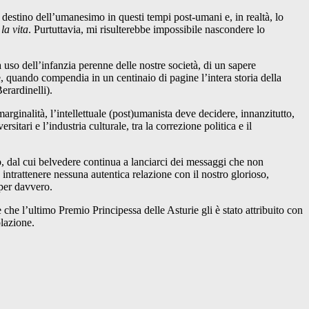
l destino dell’umanesimo in questi tempi post-umani e, in realtà, lo
la vita
. Purtuttavia, mi risulterebbe impossibile nascondere lo
 uso dell’infanzia perenne delle nostre società, di un sapere
, quando compendia in un centinaio di pagine l’intera storia della
erardinelli).
marginalità, l’intellettuale (post)umanista deve decidere, innanzitutto,
sitari e l’industria culturale, tra la correzione politica e il
o, dal cui belvedere continua a lanciarci dei messaggi che non
trattenere nessuna autentica relazione con il nostro glorioso,
per davvero.
che l’ultimo Premio Principessa delle Asturie gli è stato attribuito con
olazione.