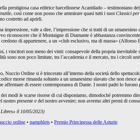
della prestigiosa casa editrice barcellonese Acantilado – testimoniano de
inutile
, così come non posso che ammirare quasi tutti i suoi
Classici per 
 costretto ad aprirli.
 impressione, vale a dire, l’impressione che si tratti di un umanesimo a
. Devo riconoscere che il Montaigne di Diamante è abbastanza convincente
e credono di appartenere, a un «club esclusivo, ma di massa» (Alfonso B
oi, i vincitori non meno dei vinti: consapevole della propria inevitabile 
tà sono non poco limitate, tra l’accademia e il mercato, tra i circoli univer
 Nuccio Ordine si è trincerato all’interno della società dello spettacol
dice morse rimanda soltanto a un umanesimo slavato che non riesce a in
e affermare di essere contemporanea di Dante. I nostri padri lo furono 
– dei modi le scarse risorse di cui disponiamo, dimodoché potremmo dire 
i del nostro presente e del nostro avvenire; non avremo altri premi di cons
 Libres» il 10/05/2023)
nuccio ordine
•
pamphlets
•
Premio Principessa delle Asturie