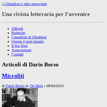
Una rivista letteraria per l’avvenire
ZiBook
Rubriche
I manifesti di Zibaldoni
Questo è quel mondo
Il fior fiore
Associazione
Contatti
Articoli di
Dario Borso
Microliti
di
Dario Borso
in:
De libris
•
08/04/2010