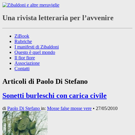
Una rivista letteraria per l’avvenire
ZiBook
Rubriche
I manifesti di Zibaldoni
Questo è quel mondo
Il fior fiore
Associazione
Contatti
Articoli di
Paolo Di Stefano
Sonetti burleschi con carica civile
di
Paolo Di Stefano
in:
Mosse false mosse vere
•
27/05/2010