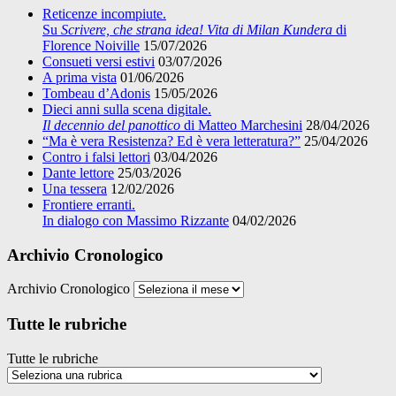
Reticenze incompiute.
Su
Scrivere, che strana idea! Vita di Milan Kundera
di
Florence Noiville
15/07/2026
Consueti versi estivi
03/07/2026
A prima vista
01/06/2026
Tombeau d’Adonis
15/05/2026
Dieci anni sulla scena digitale.
Il decennio del panottico
di Matteo Marchesini
28/04/2026
“Ma è vera Resistenza? Ed è vera letteratura?”
25/04/2026
Contro i falsi lettori
03/04/2026
Dante lettore
25/03/2026
Una tessera
12/02/2026
Frontiere erranti.
In dialogo con Massimo Rizzante
04/02/2026
Archivio Cronologico
Archivio Cronologico
Tutte le rubriche
Tutte le rubriche