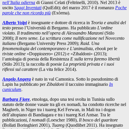
nell’Italia odierna
di Gianni Celati (Feltrinelli, 2010). Nel 2013 è
uscito
Saggi Inventati
(QuiEdit); del marzo 2017 è il romanzo
Poche
parole che non ricordo più
(Exòrma).
Alberto Volpi
è insegnante e dottore di ricerca in
Teoria e analisi del
testo
presso l’Università di Bergamo. Ha pubblicato
L’ordine
violato. Il tradimento nell’opera di Alessandro Manzoni
(Stilo
2008);
Il nero seme. La scrittura come nullificazione nel Novecento
italiano
(Bergamo University Press 2009);
Raid. Una
fenomenologia del contemporaneo e L’animalista
,
ebook
per le
riviste
online
«Doppiozero» (2012) e «Zibaldoni» (2013);
l’antologia di poesia della Resistenza
E sulla terra faremo libertà
(Stilo 2013); la raccolta di poesie
La proprietà privata e i suoi
riflessi sul carattere
(La vita felice 2014).
Angelo Angera
è nato in val Camonica. Sotto lo pseudonimo di
Lapin ha pubblicato per
Zibaldoni
il taccuino immaginario
In
cuniculum
.
Barbara Fiore
, etnologa, dopo una tesi svolta in Tunisia sullo
statuto delle donne vasaie tra gli ex nomadi, ha condotto ricerche nel
Maghreb, in Niger tra i tuareg Kel Ferwan, in Mali tra i dogon
dell’altopiano di Bandiagara e tra i tuareg Kel Antsar. Tra le
pubblicazioni,
I nomadi
(Loescher 1980),
Il bosco del guaritore
(Bollati Boringhieri 2001),
Tuareg
(Quodlibet 2011). Ha insegnato