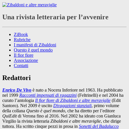
Una rivista letteraria per l’avvenire
ZiBook
Rubriche
I manifesti di Zibaldoni
Questo è quel mondo
Il fior fiore
Associazione
Contatti
Redattori
Enrico De Vivo
è nato a Nocera Inferiore nel 1963. Ha pubblicato
nel 1999
Racconti impensati di ragazzini
(Feltrinelli) e nel 2004 ha
curato l’antologia
Il fior fiore di Zibaldoni e altre meraviglie
(Edit
Santoro). Nel 2009 è uscito
Divagazioni stanziali
, primo volume
della collana
Questo è quel mondo
, che ha diretto per l’editore
QuiEdit
di Verona fino al 2016. Nel 2002 ha ideato con Gianluca
Virgilio la rivista letteraria
Zibaldoni e altre meraviglie
, che dirige
tuttora. Ha scritto cinque pezzi in prosa in
Sonetti del Badalucco