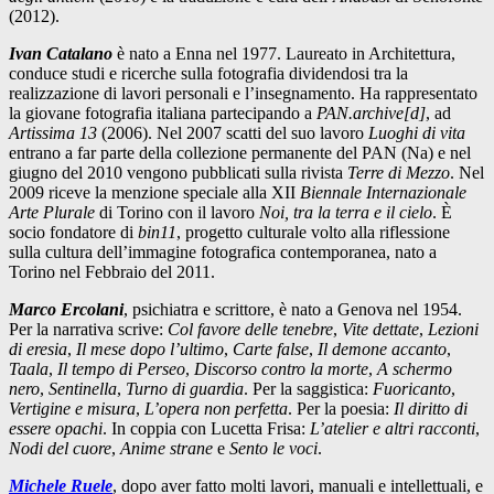
(2012).
Ivan Catalano
è nato a Enna nel 1977. Laureato in Architettura,
conduce studi e ricerche sulla fotografia dividendosi tra la
realizzazione di lavori personali e l’insegnamento. Ha rappresentato
la giovane fotografia italiana partecipando a
PAN.archive[d]
, ad
Artissima 13
(2006). Nel 2007 scatti del suo lavoro
Luoghi di vita
entrano a far parte della collezione permanente del PAN (Na) e nel
giugno del 2010 vengono pubblicati sulla rivista
Terre di Mezzo
. Nel
2009 riceve la menzione speciale alla XII
Biennale Internazionale
Arte Plurale
di Torino con il lavoro
Noi, tra la terra e il cielo
. È
socio fondatore di
bin11
, progetto culturale volto alla riflessione
sulla cultura dell’immagine fotografica contemporanea, nato a
Torino nel Febbraio del 2011.
Marco Ercolani
, psichiatra e scrittore, è nato a Genova nel 1954.
Per la narrativa scrive:
Col favore delle tenebre
,
Vite dettate
,
Lezioni
di eresia
,
Il mese dopo l’ultimo
,
Carte false
,
Il demone accanto
,
Taala
,
Il tempo di Perseo
,
Discorso contro la morte
,
A schermo
nero
,
Sentinella
,
Turno di guardia
. Per la saggistica:
Fuoricanto
,
Vertigine e misura
,
L’opera non perfetta
. Per la poesia:
Il diritto di
essere opachi
. In coppia con Lucetta Frisa:
L’atelier e altri racconti
,
Nodi del cuore
,
Anime strane
e
Sento le voci
.
Michele Ruele
, dopo aver fatto molti lavori, manuali e intellettuali, e