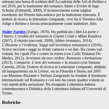
ottenuto una borsa di scrittura dell’Accademia delle Arti di Berlino e
nel 2010, per la traduzione del romanzo
Adam e Evelyn
di Ingo
Schulze (Feltrinelli, 2009), il riconoscimento come miglior
esordiente del Premio italo-tedesco per la traduzione letteraria. È
dottore di ricerca in letterature comparate, vive fra il Trentino-Alto
Adige e Berlino e lavora principalmente come traduttore. Info.
Walter Nardon
(Zurigo, 1970). Ha pubblicato i libri
La parte e
l’intero. L’eredità del romanzo in Gianni Celati e Milan Kundera
(2007),
Il ritardo
(racconti, 2009),
Sibber
(romanzo, 2014),
L’illusione e l’evidenza. Saggi sull’avventura romanzesca
(2016).
Scrive racconti e saggi su riviste cartacee e on line. Ha curato vari
volumi, fra i quali
Pro e contro la trama
(con Carlo Tirinanzi De
Medici, 2012),
Avventure da non credere. Romanzo e formazione
(2013),
Comporre. L’arte del romanzo e la musica
(con Simona
Carretta, 2014). Dottore di ricerca in Letterature comparate, abilitato
all’insegnamento sia in Lettere, sia in Filosofia e Storia, nel 2005
con Massimo Rizzante e Stefano Zangrando ha fondato il Seminario
Internazionale sul Romanzo e con loro ha curato quattro volumi su
vari aspetti della narrazione. Ha insegnato Letteratura italiana
contemporanea e Didattica della Letteratura italiana all’Università di
Trento.
Rubriche