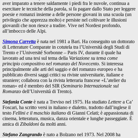
aver imparato a tenere saldamente i piedi fra le nuvole, continua a
esercitare le tecniche della parola, si fa pagare dallo Stato per leggere
poesie e romanzi insieme a delle persone giovani in una scuola (un
privilegio che apprezza molto) e persiste nel coltivare le illusioni
giovanili che non riesce a tradire. Vive nel Nordest profondo,
all’imbocco delle Alpi.
Simona Carretta
è nata nel 1981 a Bari. Ha conseguito un dottorato
di Letterature Comparate in cotutela tra l’Università degli Studi di
Trento e l’Université Sorbonne – Paris IV, durante il quale ha
lavorato ad una tesi sul tema della
Variazione su tema come
principio compositivo nel romanzo del Novecento.
Si interessa
principalmente alle arti del saggio e del romanzo europeo e ha
pubblicato diversi saggi critici su riviste universitarie, italiane e
straniere; collabora con la rivista letteraria francese «L’atelier du
roman» ed è membro del SIR (
Seminario Internazionale sul
Romanzo
dell’Università di Trento).
Stefania Conte
è nata a Treviso nel 1975. Ha studiato
Lettere
a Ca’
Foscari, ha scritto versi in italiano e dialetto, tradotto dall’inglese il
testo
Fellini e il maschio italiano
di Gianni Celati; è appassionata di
cinema, letteratura, musica, danza orientale e lunghe passeggiate. È
amica di
Zibaldoni
da molti anni.
Stefano Zangrando
è nato a Bolzano nel 1973. Nel 2008 ha