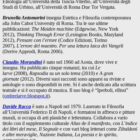
Etnologia all’Università della Tuscia-Viterbo, all’Università degli
Studi di Urbino, all’Università di Roma Due Tor Vergata.
Brunella Antomarini
insegna Estetica e Filosofia contemporanea
alla John Cabot University di Roma. Tra le sue ultime
pubblicazioni:
The Maiden machine
(Edgewise, New York
2012),
Thinking Through
Error
(Lexington Books, Maryland
2012),
Pensare con l’errore
(Codice Edizioni, Torino
2007),
L’errore del maestro. Per una lettura laica dei Vangeli
(Derive Approdi, Roma 2006).
Claudio Morandini
è nato nel 1960 ad Aosta, dove vive e
insegna. Ha pubblicato cinque romanzi, tra cui
Le
larve
(2008),
Rapsodia su un solo tema
(2010) e
A gran
giornate
(2012). Diversi suoi racconti sono apparsi su riviste e
antologie o sono disponibili in rete. Si è anche dedicato alla scrittura
teatrale e si è occupato di musica. Il suo blog è “Iperboli, ellissi”
(
ombrelarve.blogspot.it
).
Davide Racca
è nato a Napoli nel 1979. Laureato in Filosofia
all’Università Federico II di Napoli, e formatosi in affresco e pitture
murali, si occupa di arti plastiche e letteratura. Collabora a vario
titolo con il supplemento culturale
Alias
de
il manifesto
, con
L’indice
dei libri del mese
,
Il Segnale
e con vari blog letterari come
Zibaldoni
e altre meraviglie
,
Nazione Indiana
,
La poesia e lo spirito
,