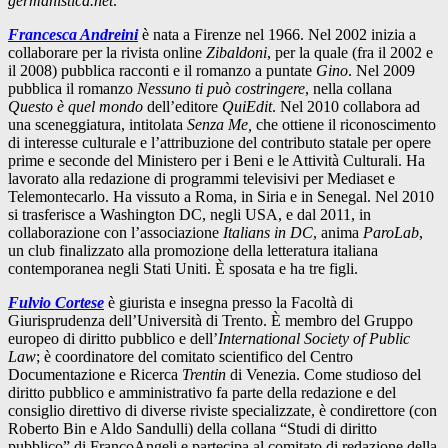
germanistica.net
.
Francesca Andreini
è nata a Firenze nel 1966. Nel 2002 inizia a
collaborare per la rivista online
Zibaldoni
, per la quale (fra il 2002 e
il 2008) pubblica racconti e il romanzo a puntate
Gino
. Nel 2009
pubblica il romanzo
Nessuno ti può costringere
, nella collana
Questo è quel mondo
dell’editore
QuiEdit
. Nel 2010 collabora ad
una sceneggiatura, intitolata
Senza Me,
che ottiene il riconoscimento
di interesse culturale e l’attribuzione del contributo statale per opere
prime e seconde del Ministero per i Beni e le Attività Culturali. Ha
lavorato alla redazione di programmi televisivi per Mediaset e
Telemontecarlo. Ha vissuto a Roma, in Siria e in Senegal. Nel 2010
si trasferisce a Washington DC, negli USA, e dal 2011, in
collaborazione con l’associazione
Italians in DC
, anima
ParoLab
,
un club finalizzato alla promozione della letteratura italiana
contemporanea negli Stati Uniti. È sposata e ha tre figli.
Fulvio Cortese
è giurista e insegna presso la Facoltà di
Giurisprudenza dell’Università di Trento. È membro del Gruppo
europeo di diritto pubblico e dell’
International
Society of Public
Law
; è coordinatore del comitato scientifico del Centro
Documentazione e Ricerca
Trentin
di Venezia. Come studioso del
diritto pubblico e amministrativo fa parte della redazione e del
consiglio direttivo di diverse riviste specializzate, è condirettore (con
Roberto Bin e Aldo Sandulli) della collana “Studi di diritto
pubblico” di FrancoAngeli e partecipa al comitato di redazione della