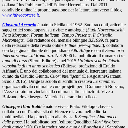
collana “Jus Publicum” dell’Editore Herrenhaus. Dal 2011
condivide online la propria passione per la lettura attraverso il blog
www.fulviocortese.it
.
Giovanni Accardo
è nato in Sicilia nel 1962. Suoi racconti, articoli e
saggi critici sono apparsi su riviste e antologie (
Studi Novecenteschi
,
Fata Morgana
,
Forum Italicum
,
Tempo Presente
,
Il Cristallo
,
Micromega
). Già redattore del mensile bilingue
BZ1999
, fa parte
della redazione della rivista online
Fillide
[
www.fillide.it
], collabora
con la pagina culturale del quotidiano
Alto Adige
e con il
Seminario
Internazionale sul Romanzo
. Nel 2006 ha pubblicato il romanzo
Un
anno di corsa
(Sironi Editore) e nel 2015
Un’altra scuola. Diario
verosimile di un anno scolastico
(Ediesse, prefazione di Eraldo
Affinati). È uno dei collaboratori del manuale di letteratura italiana
curato da Claudio Giunta,
Cuori intelligenti
(De Agostini/Garzanti
Scuola 2016). Dirige la scuola di scrittura creativa
Le scimmie
,
organizza attività culturali e cura progetti per il Comune di Bolzano,
l’Assessorato provinciale alla cultura e altre istituzioni. Vive a
Bolzano, dove insegna Materie Letterarie in un liceo.
Giuseppe Dino Baldi
è nato e vive a Prato. Filologo classico,
collabora con l’Università di Firenze e lavora nell’editoria
multimediale. Ha partecipato alla rivista
Il Semplice. Almanacco
delle prose
. Ha pubblicato per l’editore Quodlibet
Morti favolose
degli antichi
(2010) e la traduzione e cura dell’
Anabasi
di Senofonte