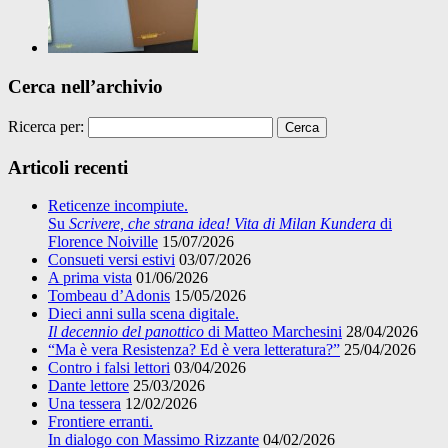
Cerca nell’archivio
Ricerca per:
Articoli recenti
Reticenze incompiute.
Su
Scrivere, che strana idea! Vita di Milan Kundera
di
Florence Noiville
15/07/2026
Consueti versi estivi
03/07/2026
A prima vista
01/06/2026
Tombeau d’Adonis
15/05/2026
Dieci anni sulla scena digitale.
Il decennio del panottico
di Matteo Marchesini
28/04/2026
“Ma è vera Resistenza? Ed è vera letteratura?”
25/04/2026
Contro i falsi lettori
03/04/2026
Dante lettore
25/03/2026
Una tessera
12/02/2026
Frontiere erranti.
In dialogo con Massimo Rizzante
04/02/2026