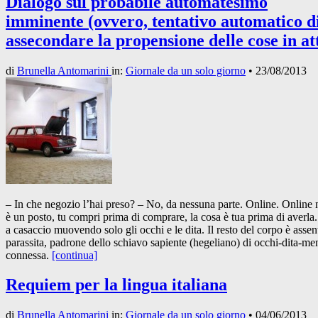
Dialogo sul probabile automatesimo
imminente (ovvero, tentativo automatico d
assecondare la propensione delle cose in at
di
Brunella Antomarini
in:
Giornale da un solo giorno
•
23/08/2013
– In che negozio l’hai preso? – No, da nessuna parte. Online. Online
è un posto, tu compri prima di comprare, la cosa è tua prima di averla.
a casaccio muovendo solo gli occhi e le dita. Il resto del corpo è assen
parassita, padrone dello schiavo sapiente (hegeliano) di occhi-dita-me
connessa.
[continua]
Requiem per la lingua italiana
di
Brunella Antomarini
in:
Giornale da un solo giorno
•
04/06/2013