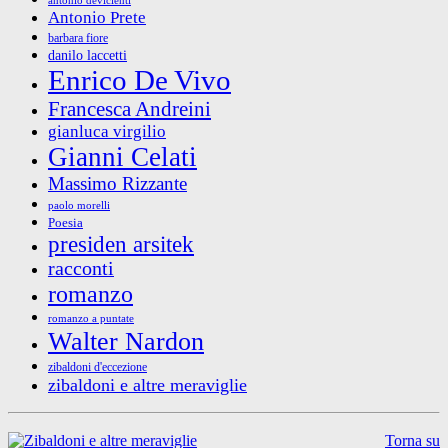
antonio devicienti
Antonio Prete
barbara fiore
danilo laccetti
Enrico De Vivo
Francesca Andreini
gianluca virgilio
Gianni Celati
Massimo Rizzante
paolo morelli
Poesia
presiden arsitek
racconti
romanzo
romanzo a puntate
Walter Nardon
zibaldoni d'eccezione
zibaldoni e altre meraviglie
Torna su