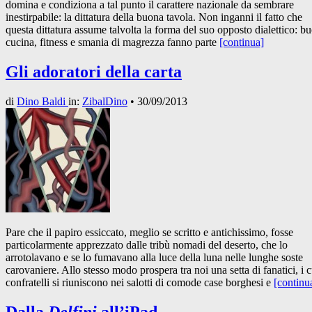
domina e condiziona a tal punto il carattere nazionale da sembrare
inestirpabile: la dittatura della buona tavola. Non inganni il fatto che
questa dittatura assume talvolta la forma del suo opposto dialettico: b
cucina, fitness e smania di magrezza fanno parte
[continua]
Gli adoratori della carta
di
Dino Baldi
in:
ZibalDino
•
30/09/2013
Pare che il papiro essiccato, meglio se scritto e antichissimo, fosse
particolarmente apprezzato dalle tribù nomadi del deserto, che lo
arrotolavano e se lo fumavano alla luce della luna nelle lunghe soste
carovaniere. Allo stesso modo prospera tra noi una setta di fanatici, i c
confratelli si riuniscono nei salotti di comode case borghesi e
[continu