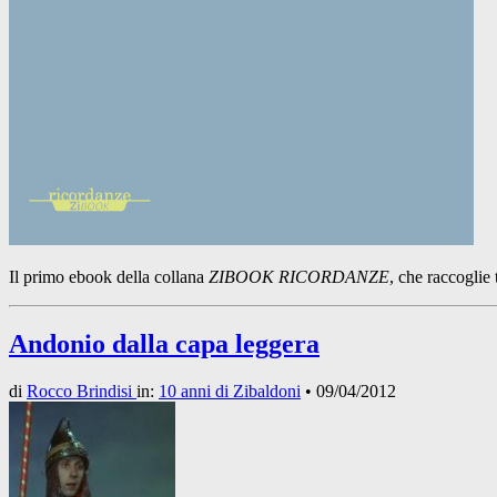
Il primo ebook della collana
ZIBOOK RICORDANZE
, che raccoglie 
Andonio dalla capa leggera
di
Rocco Brindisi
in:
10 anni di Zibaldoni
•
09/04/2012