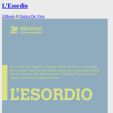
L’Esordio
ZiBook
di
Enrico De Vivo