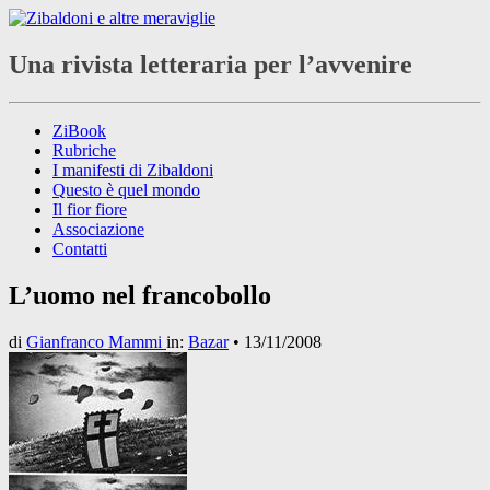
Una rivista letteraria per l’avvenire
ZiBook
Rubriche
I manifesti di Zibaldoni
Questo è quel mondo
Il fior fiore
Associazione
Contatti
L’uomo nel francobollo
di
Gianfranco Mammi
in:
Bazar
•
13/11/2008