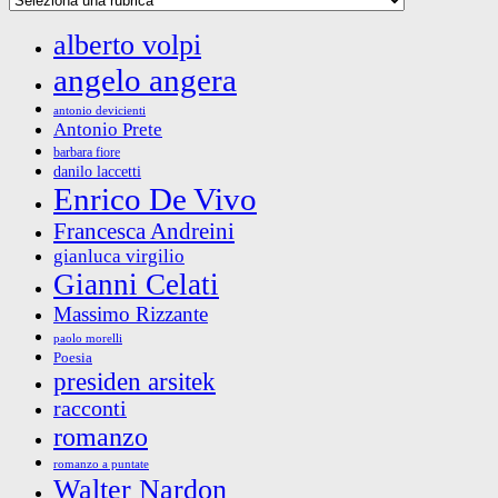
alberto volpi
angelo angera
antonio devicienti
Antonio Prete
barbara fiore
danilo laccetti
Enrico De Vivo
Francesca Andreini
gianluca virgilio
Gianni Celati
Massimo Rizzante
paolo morelli
Poesia
presiden arsitek
racconti
romanzo
romanzo a puntate
Walter Nardon