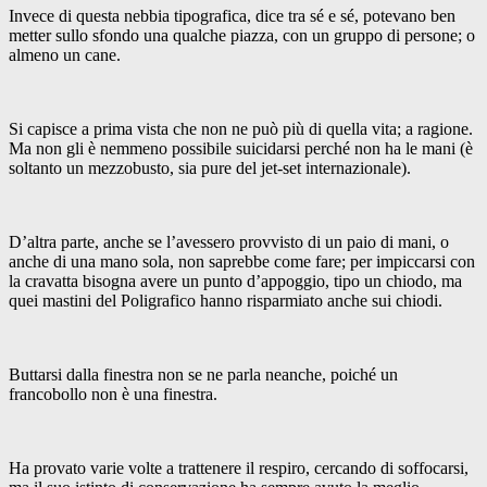
Invece di questa nebbia tipografica, dice tra sé e sé, potevano ben
metter sullo sfondo una qualche piazza, con un gruppo di persone; o
almeno un cane.
Si capisce a prima vista che non ne può più di quella vita; a ragione.
Ma non gli è nemmeno possibile suicidarsi perché non ha le mani (è
soltanto un mezzobusto, sia pure del jet-set internazionale).
D’altra parte, anche se l’avessero provvisto di un paio di mani, o
anche di una mano sola, non saprebbe come fare; per impiccarsi con
la cravatta bisogna avere un punto d’appoggio, tipo un chiodo, ma
quei mastini del Poligrafico hanno risparmiato anche sui chiodi.
Buttarsi dalla finestra non se ne parla neanche, poiché un
francobollo non è una finestra.
Ha provato varie volte a trattenere il respiro, cercando di soffocarsi,