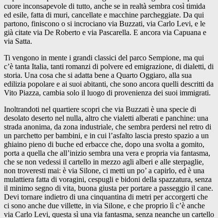
cuore inconsapevole di tutto, anche se in realtà sembra così timida
ed esile, fatta di muri, cancellate e macchine parcheggiate. Da qui
partono, finiscono o si incrociano via Buzzati, via Carlo Levi, e le
già citate via De Roberto e via Pascarella. E ancora via Capuana e
via Satta.
Ti vengono in mente i grandi classici del parco Sempione, ma qui
c’è tanta Italia, tanti romanzi di polvere ed emigrazione, di dialetti, di
storia. Una cosa che si adatta bene a Quarto Oggiaro, alla sua
edilizia popolare e ai suoi abitanti, che sono ancora quelli descritti da
Vito Piazza, cambia solo il luogo di provenienza dei suoi immigrati.
Inoltrandoti nel quartiere scopri che via Buzzati è una specie di
desolato deserto nel nulla, altro che vialetti alberati e panchine: una
strada anonima, da zona industriale, che sembra perdersi nel retro di
un parchetto per bambini, e in cui l’asfalto lascia presto spazio a un
ghiaino pieno di buche ed erbacce che, dopo una svolta a gomito,
porta a quella che all’inizio sembra una vera e propria via fantasma,
che se non vedessi il cartello in mezzo agli alberi e alle sterpaglie,
non troveresti mai: è via Silone, ci metti un po’ a capirlo, ed è una
mulattiera fatta di voragini, cespugli e bidoni della spazzatura, senza
il minimo segno di vita, buona giusta per portare a passeggio il cane.
Devi tornare indietro di una cinquantina di metri per accorgerti che
ci sono anche due villette, in via Silone, e che proprio lì c’è anche
via Carlo Levi, questa sì una via fantasma, senza neanche un cartello