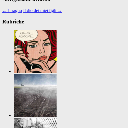
←
Il ragno
Il dio dei miei figli
→
Rubriche