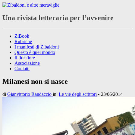
Una rivista letteraria per l’avvenire
ZiBook
Rubriche
I manifesti di Zibaldoni
Questo è quel mondo
Il fior fiore
Associazione
Contatti
Milanesi non si nasce
di
Gianvittorio Randaccio
in:
Le vie degli scrittori
•
23/06/2014