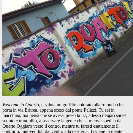
Welcome to Quarto
, ti saluta un graffito colorato alla rotonda che
porta in via Eritrea, appena sceso dal ponte Palizzi. Tu sei in
macchina, ma pensi che se avessi preso la 57, adesso magari saresti
seduto e tranquillo, a osservare la gente che si muove spedita da
Quarto Oggiaro verso il centro, mentre tu faresti esattamente il
contrario, muovendoti dal centro alla periferia. Ti viene in mente