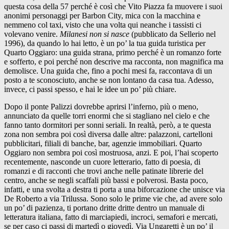
questa cosa della 57 perché è così che Vito Piazza fa muovere i suoi
anonimi personaggi per Barbon City, mica con la macchina e
nemmeno col taxi, visto che una volta qui neanche i tassisti ci
volevano venire.
Milanesi non si nasce
(pubblicato da Sellerio nel
1996), da quando lo hai letto, è un po’ la tua guida turistica per
Quarto Oggiaro: una guida strana, primo perché è un romanzo forte
e sofferto, e poi perché non descrive ma racconta, non magnifica ma
demolisce. Una guida che, fino a pochi mesi fa, raccontava di un
posto a te sconosciuto, anche se non lontano da casa tua. Adesso,
invece, ci passi spesso, e hai le idee un po’ più chiare.
Dopo il ponte Palizzi dovrebbe aprirsi l’inferno, più o meno,
annunciato da quelle torri enormi che si stagliano nel cielo e che
fanno tanto dormitori per sonni seriali. In realtà, però, a te questa
zona non sembra poi così diversa dalle altre: palazzoni, cartelloni
pubblicitari, filiali di banche, bar, agenzie immobiliari. Quarto
Oggiaro non sembra poi così mostruosa, anzi. E poi, l’hai scoperto
recentemente, nasconde un cuore letterario, fatto di poesia, di
romanzi e di racconti che trovi anche nelle patinate librerie del
centro, anche se negli scaffali più bassi e polverosi. Basta poco,
infatti, e una svolta a destra ti porta a una biforcazione che unisce via
De Roberto a via Trilussa. Sono solo le prime vie che, ad avere solo
un po’ di pazienza, ti portano dritte dritte dentro un manuale di
letteratura italiana, fatto di marciapiedi, incroci, semafori e mercati,
se per caso ci passi di martedì o giovedì. Via Ungaretti è un po’ il