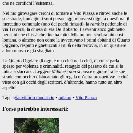
che ne certifichi l’esistenza.
Nel tuo girovagare cerchi di tornare a Vito Piazza e ritrovi anche le
sue strade, immagini i suoi personaggi muoversi oggi, a quest’ora: il
mercatino comunale (uno dei pochi rimasti), la
rambla
pedonale di
via Traversi, la chiesa di via De Roberto, l’avveniristico gabinetto
per cani che chissà che fine ha fatto. Milano non sembra più così
lontana, o almeno non come la avvertivano i primi abitanti di Quarto
Oggiaro, respinti e ghettizzati al di là della ferrovia, in un quartiere
allora nuovo e già sbagliato.
La Quarto Oggiaro di oggi è una città nella città, di cui si parla
spesso per violenza e criminalità, retaggio del passato da cui si fa
fatica a staccarsi. Leggere
Milanesi non si nasce
e girare tra le sue
strade con occhio disincantato gli regala un’altra prospettiva: le città
viste con gli occhi degli scrittori, d’altronde, hanno tutto un altro
aspetto.
Tags:
gianvittorio randaccio
•
milano
•
Vito Piazza
Forse potrebbe interessarti: