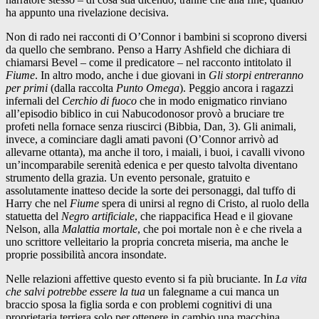
ha appunto una rivelazione decisiva.
Non di rado nei racconti di O’Connor i bambini si scoprono diversi
da quello che sembrano. Penso a Harry Ashfield che dichiara di
chiamarsi Bevel – come il predicatore – nel racconto intitolato il
Fiume
. In altro modo, anche i due giovani in
Gli storpi entreranno
per primi
(dalla raccolta
Punto Omega
). Peggio ancora i ragazzi
infernali del
Cerchio di fuoco
che in modo enigmatico rinviano
all’episodio biblico in cui Nabucodonosor provò a bruciare tre
profeti nella fornace senza riuscirci (Bibbia, Dan, 3). Gli animali,
invece, a cominciare dagli amati pavoni (O’Connor arrivò ad
allevarne ottanta), ma anche il toro, i maiali, i buoi, i cavalli vivono
un’incomparabile serenità edenica e per questo talvolta diventano
strumento della grazia. Un evento personale, gratuito e
assolutamente inatteso decide la sorte dei personaggi, dal tuffo di
Harry che nel
Fiume
spera di unirsi al regno di Cristo, al ruolo della
statuetta del
Negro artificiale
, che riappacifica Head e il giovane
Nelson, alla
Malattia mortale
, che poi mortale non è e che rivela a
uno scrittore velleitario la propria concreta miseria, ma anche le
proprie possibilità ancora insondate.
Nelle relazioni affettive questo evento si fa più bruciante. In
La vita
che salvi potrebbe essere la tua
un falegname a cui manca un
braccio sposa la figlia sorda e con problemi cognitivi di una
proprietaria terriera solo per ottenere in cambio una macchina