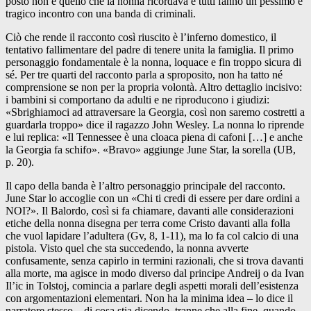
posto non è quello che la nonna ricordava e tutti fanno un pessimo e
tragico incontro con una banda di criminali.
Ciò che rende il racconto così riuscito è l’inferno domestico, il
tentativo fallimentare del padre di tenere unita la famiglia. Il primo
personaggio fondamentale è la nonna, loquace e fin troppo sicura di
sé. Per tre quarti del racconto parla a sproposito, non ha tatto né
comprensione se non per la propria volontà. Altro dettaglio incisivo:
i bambini si comportano da adulti e ne riproducono i giudizi:
«Sbrighiamoci ad attraversare la Georgia, così non saremo costretti a
guardarla troppo» dice il ragazzo John Wesley. La nonna lo riprende
e lui replica: «Il Tennessee è una cloaca piena di cafoni […] e anche
la Georgia fa schifo». «Bravo» aggiunge June Star, la sorella (UB,
p. 20).
Il capo della banda è l’altro personaggio principale del racconto.
June Star lo accoglie con un «Chi ti credi di essere per dare ordini a
NOI?». Il Balordo, così si fa chiamare, davanti alle considerazioni
etiche della nonna disegna per terra come Cristo davanti alla folla
che vuol lapidare l’adultera (Gv, 8, 1-11), ma lo fa col calcio di una
pistola. Visto quel che sta succedendo, la nonna avverte
confusamente, senza capirlo in termini razionali, che si trova davanti
alla morte, ma agisce in modo diverso dal principe Andreij o da Ivan
Il’ic in Tolstoj, comincia a parlare degli aspetti morali dell’esistenza
con argomentazioni elementari. Non ha la minima idea – lo dice il
narratore stesso – di cosa stia dicendo, tranne che alla fine, quando