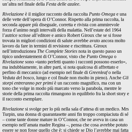
un’altra nel finale della
Festa delle azalee
.
Rivelazione
è il miglior racconto della raccolta
Punto Omega
e una
delle vette dell’opera di O’Connor. Rispetto alla prima raccolta, la
seconda appare più diseguale, corretta e rivista con ammirevole
forza d’animo negli intervalli della malattia. Nell’estate del 1964
l’autrice scrisse all’editore e amico Robert Giroux che se si fosse
trovata in migliori condizioni di salute avrebbe avuto ancora molto
lavoro da fare in termini di revisione e riscrittura. Giroux
nell’introduzionea
The Complete Stories
nota in questo passo un
tipico understatement di O’Connor, visto che
Punto Omega
o
Rivelazione
sono «tanto perfetti quanto i racconti possono esserlo»,
ma indubbiamente, in altre parti, si nota qualcosa di affrettato e
perfino di meccanico (ad esempio nel finale di
Greenleaf
o nella
Veduta del bosco
, lungo e col finale non risolto in pieno). Anche
Gli
storpi entreranno per primi
è un racconto magnifico, ma con un
tono che volge in modo più marcato verso la parabola, mentre le
storie della prima raccolta rimangono in equilibrio fra la short story e
il racconto esemplare.
Rivelazione
si svolge per lo più nella sala d’attesa di un medico. Mrs
Turpin, una donna di quarantasette anni fin troppo compiaciuta di sé
– come tante donne mature in O’Connor, che ne aveva in casa un
esempio nell’amata madre Regina –, pensa che cosa avrebbe potuto
essere se non fosse quello che è: si chiede se Dio l’avrebbe mai fatta