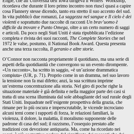
Engle, che all’Università dell’Iowa dirigeva il Writers’ Workshop,
ricordava che durante il loro primo incontro non riuscì quasi a capire
cosa Flannery stesse dicendo, tanto era stretto il suo accento del sud.
In vita pubblicò due romanzi,
La saggezza nel sangue
e
Il cielo è dei
violenti
e soprattutto due raccolte di racconti
Un brav’uomo è
difficile da trovare
e
Punto Omega
, oltre a un certo numero di saggi
e articoli. Da poco negli Stati Uniti è stata ripubblicata l’edizione
completa e rivista dei suoi racconti,
The Complete Stories
che nel
1972 le valse, postumo, il National Book Award. Questa presenta
anche una terza raccolta,
Il geranio e altre storie.
O’Connor non racconta propriamente il quotidiano, ma una serie di
aspetti della quotidianità che convergono su un evento dirompente.
«Un racconto», ha scritto in saggio, «è un’azione drammatica
compiuta» (UR, p. 71). Proprio come in un dramma, nel suo lavoro
la tensione non fa mai difetto; anzi, la sua scrittura imprime
un’estrema concentrazione alla storia. Nel giro di poche righe la
situazione materiale è già definita e nella maggior parte dei casi si
tratta di una scena illuminata dal sole abbagliante del sud rurale degli
Stati Uniti. Inquadrate nell’esigente prospettiva della grazia, che
rimane per lo più oscura e imperscrutabile, le vicende incrociano
alcuni temi come i rapporti di forza, le relazioni familiari, la
violenza, il dolore, la malattia, il moralismo supponente delle
padrone di casa del sud; il razzismo, l’ossequio prestato alle
tradizioni con devozione antiquaria. Ma, come ha ricordato nei