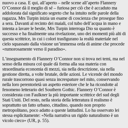
nuovo a casa. E qui, all’aperto – nelle scene all’aperto Flannery
O’Connor dà il meglio di sé – furiosa per ciò che è accaduto ma
addolorata dal significato segreto che ha intuito nelle parole della
ragazza, Mrs Turpin inizia un esame di coscienza che prosegue fino
a sera. Davanti al recinto dei maiali, col tubo dell’acqua in mano e
intenta a lavare le bestie, Mrs Turpin interroga Dio su quanto è
successo e ha finalmente una rivelazione, uno dei momenti più alti di
questa scrittrice, in cui i colori trasfigurano la realtà materiale nel
cielo squassato dalla visione un’immensa orda di anime che procede
«rumorosamente verso il paradiso».
L’insegnamento di Flannery O’Connor non si trova nei temi, ma nel
senso della misura col quale dà forma alla sua materia con
straordinaria economia di mezzi, sia nella descrizione, sia nella
gestione diretta, a volte brutale, delle azioni. Le vicende del mondo
rurale trascorrono quasi senza increspature nel mito, conservando
nella loro perentorietà un aspetto esteriore che le ha ricondotte al
fenomeno letterario del Southern Gothic. Flannery O’Connor è
considerata con Faulkner la più importante scrittrice del sud degli
Stati Uniti. Del resto, nella storia della letteratura il realismo è
soprattutto un fatto urbano, cittadino, quando non proprio
metropolitano, poco adatto a queste latitudini. Lo ha osservato lei
stessa esplicitamente: «Nella narrativa un rigido naturalismo è un
vicolo cieco» (UR, p. 55).