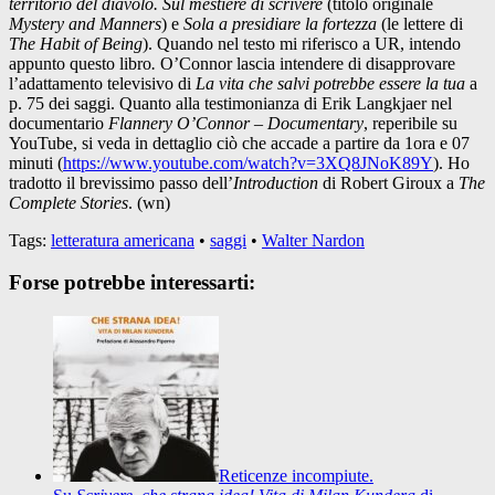
territorio del diavolo. Sul mestiere di scrivere
(titolo originale
Mystery and Manners
) e
Sola a presidiare la fortezza
(le lettere di
The Habit of Being
). Quando nel testo mi riferisco a UR, intendo
appunto questo libro
.
O’Connor lascia intendere di disapprovare
l’adattamento televisivo di
La vita che salvi potrebbe essere la tua
a
p. 75 dei saggi. Quanto alla testimonianza di Erik Langkjaer nel
documentario
Flannery O’Connor – Documentary
, reperibile su
YouTube, si veda in dettaglio ciò che accade a partire da 1ora e 07
minuti (
https://www.youtube.com/watch?v=3XQ8JNoK89Y
). Ho
tradotto il brevissimo passo dell’
Introduction
di Robert Giroux a
The
Complete Stories
. (wn)
Tags:
letteratura americana
•
saggi
•
Walter Nardon
Forse potrebbe interessarti:
Reticenze incompiute.