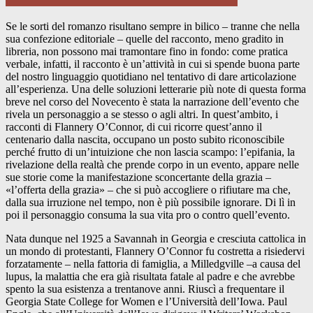
Se le sorti del romanzo risultano sempre in bilico – tranne che nella
sua confezione editoriale – quelle del racconto, meno gradito in
libreria, non possono mai tramontare fino in fondo: come pratica
verbale, infatti, il racconto è un’attività in cui si spende buona parte
del nostro linguaggio quotidiano nel tentativo di dare articolazione
all’esperienza. Una delle soluzioni letterarie più note di questa forma
breve nel corso del Novecento è stata la narrazione dell’evento che
rivela un personaggio a se stesso o agli altri. In quest’ambito, i
racconti di Flannery O’Connor, di cui ricorre quest’anno il
centenario dalla nascita, occupano un posto subito riconoscibile
perché frutto di un’intuizione che non lascia scampo: l’epifania, la
rivelazione della realtà che prende corpo in un evento, appare nelle
sue storie come la manifestazione sconcertante della grazia –
«l’offerta della grazia» – che si può accogliere o rifiutare ma che,
dalla sua irruzione nel tempo, non è più possibile ignorare. Di lì in
poi il personaggio consuma la sua vita pro o contro quell’evento.
Nata dunque nel 1925 a Savannah in Georgia e cresciuta cattolica in
un mondo di protestanti, Flannery O’Connor fu costretta a risiedervi
forzatamente – nella fattoria di famiglia, a Milledgville –a causa del
lupus, la malattia che era già risultata fatale al padre e che avrebbe
spento la sua esistenza a trentanove anni. Riuscì a frequentare il
Georgia State College for Women e l’Università dell’Iowa. Paul