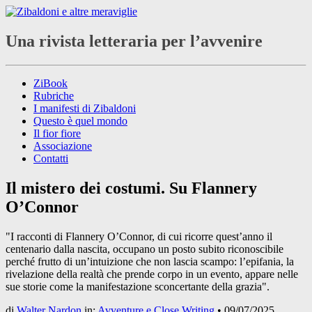
Una rivista letteraria per l’avvenire
ZiBook
Rubriche
I manifesti di Zibaldoni
Questo è quel mondo
Il fior fiore
Associazione
Contatti
Il mistero dei costumi. Su Flannery
O’Connor
"I racconti di Flannery O’Connor, di cui ricorre quest’anno il
centenario dalla nascita, occupano un posto subito riconoscibile
perché frutto di un’intuizione che non lascia scampo: l’epifania, la
rivelazione della realtà che prende corpo in un evento, appare nelle
sue storie come la manifestazione sconcertante della grazia".
di
Walter Nardon
in:
Avventure e Close Writing
•
09/07/2025