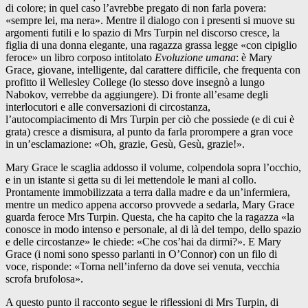
di colore; in quel caso l’avrebbe pregato di non farla povera:
«sempre lei, ma nera». Mentre il dialogo con i presenti si muove su
argomenti futili e lo spazio di Mrs Turpin nel discorso cresce, la
figlia di una donna elegante, una ragazza grassa legge «con cipiglio
feroce» un libro corposo intitolato
Evoluzione umana
: è Mary
Grace, giovane, intelligente, dal carattere difficile, che frequenta con
profitto il Wellesley College (lo stesso dove insegnò a lungo
Nabokov, verrebbe da aggiungere). Di fronte all’esame degli
interlocutori e alle conversazioni di circostanza,
l’autocompiacimento di Mrs Turpin per ciò che possiede (e di cui è
grata) cresce a dismisura, al punto da farla prorompere a gran voce
in un’esclamazione: «Oh, grazie, Gesù, Gesù, grazie!».
Mary Grace le scaglia addosso il volume, colpendola sopra l’occhio,
e in un istante si getta su di lei mettendole le mani al collo.
Prontamente immobilizzata a terra dalla madre e da un’infermiera,
mentre un medico appena accorso provvede a sedarla, Mary Grace
guarda feroce Mrs Turpin. Questa, che ha capito che la ragazza «la
conosce in modo intenso e personale, al di là del tempo, dello spazio
e delle circostanze» le chiede: «Che cos’hai da dirmi?». E Mary
Grace (i nomi sono spesso parlanti in O’Connor) con un filo di
voce, risponde: «Torna nell’inferno da dove sei venuta, vecchia
scrofa brufolosa».
A questo punto il racconto segue le riflessioni di Mrs Turpin, di