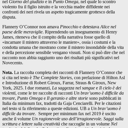
nel
Giorno del giudizio
e in
Punto Omega
, nel quale lo scontro
violento fra il figlio istruito e la vecchia madre diffidente nei
confronti dei neri rivela un aspetto tragicamente grottesco della
disputa.
Flannery O’Connor non amava
Pinocchio
e detestava
Alice nel
paese delle meraviglie
. Riprendendo un insegnamento di Henry
James, riteneva che il compito della narrativa fosse quello di
«incarnare il mistero attraverso le maniere», ossia i costumi e la
condotta umana che mostrano come il mistero insondabile della vita
e della percezione sensibile vengano vissuti. Non si può dire che nel
racconto non abbia raggiunto uno dei risultati più significativi nel
Novecento.
Nota.
La raccolta completa dei racconti di Flannery O’Connor che
si cita nel testo è
The Complete Stories
, con prefazione di Hilton Asl
e Introduzione di Robert Giroux, Farrar, Straus & Giroux, New
York, 2025. I due romanzi,
La saggezza nel sangue
e
Il cielo è dei
violenti
, come le tre raccolte di racconti
Un brav’uomo è difficile da
trovare
,
Punto Omega
e
Il geranio e altre storie
sono pubblicati in
Italia da minimum fax, tradotti da Gaja Cenciarelli. Per le citazioni
nel testo si fa riferimento a queste edizioni. UB a
Un brav’uomo è
difficile da trovare
. Sempre per minimum fax nel 2019 è uscito
anche il volume
Un ragionevole uso dell’irragionevole. Saggi sulla
scrittura e lettere sulla creatività
che raccoglie in un volume
Nel