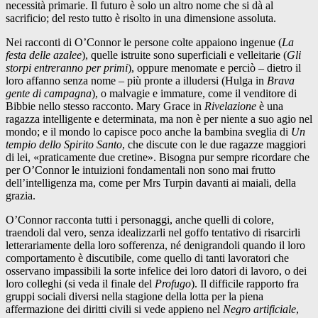
necessità primarie. Il futuro è solo un altro nome che si dà al
sacrificio; del resto tutto è risolto in una dimensione assoluta.
Nei racconti di O’Connor le persone colte appaiono ingenue (
La
festa delle azalee
), quelle istruite sono superficiali e velleitarie (
Gli
storpi entreranno per primi
), oppure menomate e perciò – dietro il
loro affanno senza nome – più pronte a illudersi (Hulga in
Brava
gente di campagna
), o malvagie e immature, come il venditore di
Bibbie nello stesso racconto. Mary Grace in
Rivelazione
è una
ragazza intelligente e determinata, ma non è per niente a suo agio nel
mondo; e il mondo lo capisce poco anche la bambina sveglia di
Un
tempio dello Spirito Santo
, che discute con le due ragazze maggiori
di lei, «praticamente due cretine». Bisogna pur sempre ricordare che
per O’Connor le intuizioni fondamentali non sono mai frutto
dell’intelligenza ma, come per Mrs Turpin davanti ai maiali, della
grazia.
O’Connor racconta tutti i personaggi, anche quelli di colore,
traendoli dal vero, senza idealizzarli nel goffo tentativo di risarcirli
letterariamente della loro sofferenza, né denigrandoli quando il loro
comportamento è discutibile, come quello di tanti lavoratori che
osservano impassibili la sorte infelice dei loro datori di lavoro, o dei
loro colleghi (si veda il finale del
Profugo
). Il difficile rapporto fra
gruppi sociali diversi nella stagione della lotta per la piena
affermazione dei diritti civili si vede appieno nel
Negro artificiale
,