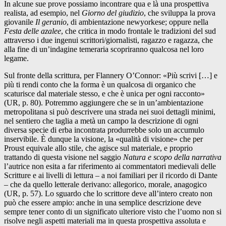
In alcune sue prove possiamo incontrare qua e là una prospettiva
realista, ad esempio, nel
Giorno del giudizio
, che sviluppa la prova
giovanile
Il geranio
, di ambientazione newyorkese; oppure nella
Festa delle azalee
, che critica in modo frontale le tradizioni del sud
attraverso i due ingenui scrittori/giornalisti, ragazzo e ragazza, che
alla fine di un’indagine temeraria scopriranno qualcosa nel loro
legame.
Sul fronte della scrittura, per Flannery O’Connor: «Più scrivi […] e
più ti rendi conto che la forma è un qualcosa di organico che
scaturisce dal materiale stesso, e che è unica per ogni racconto»
(UR, p. 80). Potremmo aggiungere che se in un’ambientazione
metropolitana si può descrivere una strada nei suoi dettagli minimi,
nel sentiero che taglia a metà un campo la descrizione di ogni
diversa specie di erba incontrata produrrebbe solo un accumulo
inservibile. È dunque la visione, la «qualità di visione» che per
Proust equivale allo stile, che agisce sul materiale, e proprio
trattando di questa visione nel saggio
Natura e scopo della narrativa
l’autrice non esita a far riferimento ai commentatori medievali delle
Scritture e ai livelli di lettura – a noi familiari per il ricordo di Dante
– che da quello letterale derivano: allegorico, morale, anagogico
(UR, p. 57). Lo sguardo che lo scrittore deve all’intero creato non
può che essere ampio: anche in una semplice descrizione deve
sempre tener conto di un significato ulteriore visto che l’uomo non si
risolve negli aspetti materiali ma in questa prospettiva assoluta e