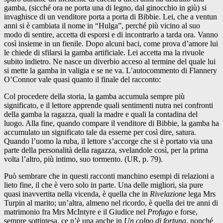
gamba, (sicché ora ne porta una di legno, dal ginocchio in giù) si
invaghisce di un venditore porta a porta di Bibbie. Lei, che a ventun
anni si è cambiata il nome in “Hulga”, perché più vicino al suo
modo di sentire, accetta di esporsi e di incontrarlo a tarda ora. Vanno
così insieme in un fienile. Dopo alcuni baci, come prova d’amore lui
le chiede di sfilarsi la gamba artificiale. Lei accetta ma la rivuole
subito indietro. Ne nasce un diverbio acceso al termine del quale lui
si mette la gamba in valigia e se ne va. L’autocommento di Flannery
O’Connor vale quasi quanto il finale del racconto:
Col procedere della storia, la gamba accumula sempre più
significato, e il lettore apprende quali sentimenti nutra nei confronti
della gamba la ragazza, quali la madre e quali la contadina del
luogo. Alla fine, quando compare il venditore di Bibbie, la gamba ha
accumulato un significato tale da esserne per così dire, satura.
Quando l’uomo la ruba, il lettore s’accorge che si è portato via una
parte della personalità della ragazza, svelandole così, per la prima
volta l’altro, più intimo, suo tormento. (UR, p. 79).
Può sembrare che in questi racconti manchino esempi di relazioni a
lieto fine, il che è vero solo in parte. Una delle migliori, sia pure
quasi inavvertita nella vicenda, è quella che in
Rivelazione
lega Mrs
Turpin al marito; un’altra, almeno nel ricordo, è quella dei tre anni di
matrimonio fra Mrs McIntyre e il Giudice nel
Profugo
e forse,
sempre sottintesa, ce n’è una anche in
Un colpo di fortuna
, nonché