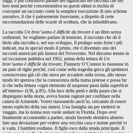
saggi, è più costruttivo parlare del significato dei racconti che dei
loro temi perché concentrandosi su questi ultimi si rischia di
concepire un racconto come la semplice esecuzione di uno schema
narrativo, il che è palesemente fuorviante, a dispetto di certe
raccomandazioni delle scuole di scrittura, che la infastidivano.
La raccolta
Un brav’uomo è difficile da trovare
è un libro senza
cedimenti. Se vogliamo parlare di tensione, il racconto che dà il
titolo alla raccolta e, nel suo sviluppo,
Il profugo
sono forse i più
indicati, ma in special modo il primo, che è diventato uno dei
racconti americani più famosi del Novecento. Nel discorso tenuto in
un’occasione pubblica nel 1962, prima della lettura di
Un
brav’uomo è difficile da trovare
, Flannery O’Connor lo riassunse in
un paio di righe perché, così come nella tragedia greca gli spettatori
conoscevano già ciò che stava per accadere sulla scena, allo stesso
modo lei sperava che la conoscenza della trama potesse e possa far
sì che nella lettura «ogni elemento di suspense passi dalla superficie
all’interno» (UR, p.85). Alla luce della pietà e della paura che si
dispiegano nella storia, aveva buone ragioni per confidare nella
catarsi di Aristotele. Vorrei riassumerlo anch’io, cercando di essere
meno esplicito della sua sintesi. Una famiglia sta per mettersi in
viaggio, ma la nonna non vuole andare in Florida. Dopo aver
finalmente acconsentito a partire, strada facendo desidera almeno
fare una deviazione per vedere una vecchia casa e insiste perché vi
si vada. I bambini esultano. Il figlio esce dalla strada principale. Il