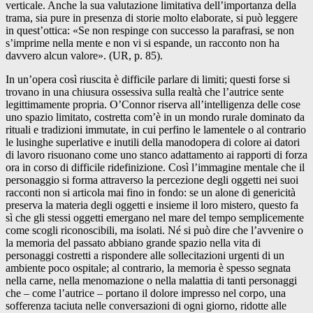
verticale. Anche la sua valutazione limitativa dell’importanza della
trama, sia pure in presenza di storie molto elaborate, si può leggere
in quest’ottica: «Se non respinge con successo la parafrasi, se non
s’imprime nella mente e non vi si espande, un racconto non ha
davvero alcun valore». (UR, p. 85).
In un’opera così riuscita è difficile parlare di limiti; questi forse si
trovano in una chiusura ossessiva sulla realtà che l’autrice sente
legittimamente propria. O’Connor riserva all’intelligenza delle cose
uno spazio limitato, costretta com’è in un mondo rurale dominato da
rituali e tradizioni immutate, in cui perfino le lamentele o al contrario
le lusinghe superlative e inutili della manodopera di colore ai datori
di lavoro risuonano come uno stanco adattamento ai rapporti di forza
ora in corso di difficile ridefinizione. Così l’immagine mentale che il
personaggio si forma attraverso la percezione degli oggetti nei suoi
racconti non si articola mai fino in fondo: se un alone di genericità
preserva la materia degli oggetti e insieme il loro mistero, questo fa
sì che gli stessi oggetti emergano nel mare del tempo semplicemente
come scogli riconoscibili, ma isolati. Né si può dire che l’avvenire o
la memoria del passato abbiano grande spazio nella vita di
personaggi costretti a rispondere alle sollecitazioni urgenti di un
ambiente poco ospitale; al contrario, la memoria è spesso segnata
nella carne, nella menomazione o nella malattia di tanti personaggi
che – come l’autrice – portano il dolore impresso nel corpo, una
sofferenza taciuta nelle conversazioni di ogni giorno, ridotte alle