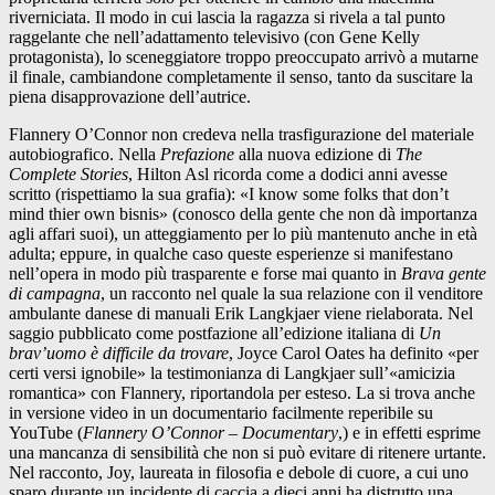
riverniciata. Il modo in cui lascia la ragazza si rivela a tal punto
raggelante che nell’adattamento televisivo (con Gene Kelly
protagonista), lo sceneggiatore troppo preoccupato arrivò a mutarne
il finale, cambiandone completamente il senso, tanto da suscitare la
piena disapprovazione dell’autrice.
Flannery O’Connor non credeva nella trasfigurazione del materiale
autobiografico. Nella
Prefazione
alla nuova edizione di
The
Complete Stories
, Hilton Asl ricorda come a dodici anni avesse
scritto (rispettiamo la sua grafia): «I know some folks that don’t
mind thier own bisnis» (conosco della gente che non dà importanza
agli affari suoi), un atteggiamento per lo più mantenuto anche in età
adulta; eppure, in qualche caso queste esperienze si manifestano
nell’opera in modo più trasparente e forse mai quanto in
Brava gente
di campagna
, un racconto nel quale la sua relazione con il venditore
ambulante danese di manuali Erik Langkjaer viene rielaborata. Nel
saggio pubblicato come postfazione all’edizione italiana di
Un
brav’uomo è difficile da trovare
, Joyce Carol Oates ha definito «per
certi versi ignobile» la testimonianza di Langkjaer sull’«amicizia
romantica» con Flannery, riportandola per esteso. La si trova anche
in versione video in un documentario facilmente reperibile su
YouTube (
Flannery O’Connor – Documentary
,) e in effetti esprime
una mancanza di sensibilità che non si può evitare di ritenere urtante.
Nel racconto, Joy, laureata in filosofia e debole di cuore, a cui uno
sparo durante un incidente di caccia a dieci anni ha distrutto una