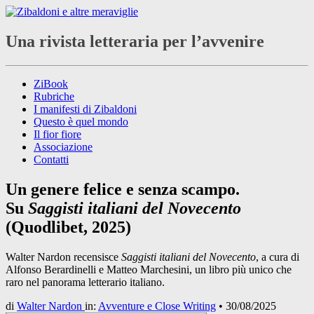
Una rivista letteraria per l’avvenire
ZiBook
Rubriche
I manifesti di Zibaldoni
Questo è quel mondo
Il fior fiore
Associazione
Contatti
Un genere felice e senza scampo.
Su
Saggisti italiani del Novecento
(Quodlibet, 2025)
Walter Nardon recensisce
Saggisti italiani del Novecento
, a cura di
Alfonso Berardinelli e Matteo Marchesini, un libro più unico che
raro nel panorama letterario italiano.
di
Walter Nardon
in:
Avventure e Close Writing
•
30/08/2025