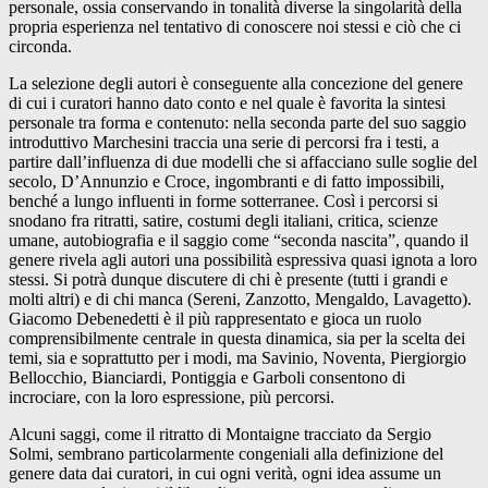
personale, ossia conservando in tonalità diverse la singolarità della
propria esperienza nel tentativo di conoscere noi stessi e ciò che ci
circonda.
La selezione degli autori è conseguente alla concezione del genere
di cui i curatori hanno dato conto e nel quale è favorita la sintesi
personale tra forma e contenuto: nella seconda parte del suo saggio
introduttivo Marchesini traccia una serie di percorsi fra i testi, a
partire dall’influenza di due modelli che si affacciano sulle soglie del
secolo, D’Annunzio e Croce, ingombranti e di fatto impossibili,
benché a lungo influenti in forme sotterranee. Così i percorsi si
snodano fra ritratti, satire, costumi degli italiani, critica, scienze
umane, autobiografia e il saggio come “seconda nascita”, quando il
genere rivela agli autori una possibilità espressiva quasi ignota a loro
stessi. Si potrà dunque discutere di chi è presente (tutti i grandi e
molti altri) e di chi manca (Sereni, Zanzotto, Mengaldo, Lavagetto).
Giacomo Debenedetti è il più rappresentato e gioca un ruolo
comprensibilmente centrale in questa dinamica, sia per la scelta dei
temi, sia e soprattutto per i modi, ma Savinio, Noventa, Piergiorgio
Bellocchio, Bianciardi, Pontiggia e Garboli consentono di
incrociare, con la loro espressione, più percorsi.
Alcuni saggi, come il ritratto di Montaigne tracciato da Sergio
Solmi, sembrano particolarmente congeniali alla definizione del
genere data dai curatori, in cui ogni verità, ogni idea assume un