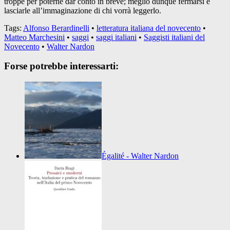
troppe per poterne dar conto in breve; meglio dunque fermarsi e
lasciarle all’immaginazione di chi vorrà leggerlo.
Tags:
Alfonso Berardinelli
•
letteratura italiana del novecento
•
Matteo Marchesini
•
saggi
•
saggi italiani
•
Saggisti italiani del
Novecento
•
Walter Nardon
Forse potrebbe interessarti:
Égalité - Walter Nardon