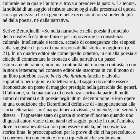
culturale nella quale l’autore si trova a prendere la parola. La tenuta,
la solidità di un saggio si misura anche oggi sulla presenza di questa
consapevolezza, che in genere nelle recensioni non si pretende più
né dalla poesia, né dalla narrativa.
Scrive Berardinelli: «Se nella narrativa e nella poesia il principio
della creatività d’autore finisce per impoverirne la consistenza
culturale, intellettuale e tecnica, accade di conseguenza che si sposti
sulla saggistica il peso di una responsabilità storica maggiore» (p.
21). In un quadro editoriale come quello odierno, in cui alla poesia si
chiede di commentare la cronaca e alla narrativa un passo
estremamente rapido, non una continuità più o meno contrastata con
la storia letteraria; nel contesto editoriale insomma in cui il motto di
un libro potrebbe essere
basta che funzioni
(anche e talvolta
soprattutto per ragioni extraletterarie), al saggio dovrebbe essere
riconosciuto un posto di maggior prestigio nella gerarchia dei generi.
D’altronde, se la mancanza di coscienza storica da parte di molti
autori di romanzi e di poesie negli ultimi decenni pone le loro opere
in una condizione che Berardinelli definisce di «inappartenenza alla
storia letteraria» – un’inappartenenza vissuta, si intende, con serenità
distesa – l’apparente stato di grazia si rompe d’incanto quando uno
di questi autori vuole cimentarsi nel saggio, perché in quell’ambito,
dove la consapevolezza non può essere imitata, né la coscienza
storica finta, le preoccupazioni per le prove di chi ci ha preceduto, o
la coerenza tra contenuto e forma (questioni che sembravano