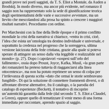
grandi prove nei poeti saggisti, da T. S. Eliot a Montale, da Auden a
Brodskij. In modo diverso, ma ancor più evidente, nel romanzo il
saggio non ha rappresentato solo la sede di giustificazione teorica
degli sperimentalismi delle varie e successive avventure, ma un
lievito che mescolandosi alla prosa ha spinto a crescere i maggiori
risultati narrativi. Procediamo con ordine.
Per Marchesini con la fine della Belle époque e il primo conflitto
mondiale la crisi della narrativa si chiarisce, «entra in crisi, cioè,
l’idea che esista un’omologia tra destino individuale e universale, e
soprattutto la credenza nel progresso che la sorreggeva, ultima
versione laicizzata della fede cristiana, grazie alla quale si poteva
sperare di attingere un senso dalla vita leggibile e realizzabile nel
mondo» (p. 27). Dopo i capolavori «sospesi sull’orlo del
fallimento», ossia dopo Proust, Joyce, Kafka, Musil, «la gran parte
dei romanzieri ha preteso tuttavia di riagganciarsi alla linea
ottocentesca», ma non ha potuto reprimere un senso di colpa per
l’irrilevanza di questa scelta «dato che ormai le storie sembravano
fungibili». Di qui la soluzione di connettere frammenti diversi, o di
affrontare diverse alternative, fra il catalogo, o la parodia del
catalogo di esperienze (Beckett), il tentativo di riscoprire
un’autenticità garantita dalla fede (dal secondo T. S. Eliot a Claudel,
a Green), oppure quello di tematizzare il venir meno di una forma
immediata per raccontare, aprendo spazio al saggio.