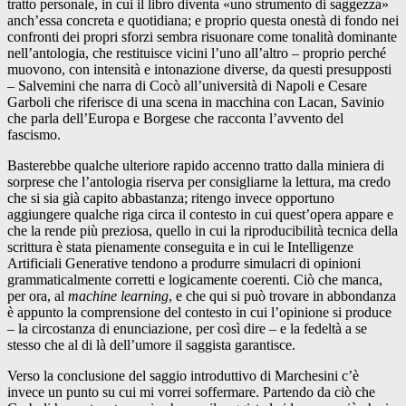
tratto personale, in cui il libro diventa «uno strumento di saggezza»
anch’essa concreta e quotidiana; e proprio questa onestà di fondo nei
confronti dei propri sforzi sembra risuonare come tonalità dominante
nell’antologia, che restituisce vicini l’uno all’altro – proprio perché
muovono, con intensità e intonazione diverse, da questi presupposti
– Salvemini che narra di Cocò all’università di Napoli e Cesare
Garboli che riferisce di una scena in macchina con Lacan, Savinio
che parla dell’Europa e Borgese che racconta l’avvento del
fascismo.
Basterebbe qualche ulteriore rapido accenno tratto dalla miniera di
sorprese che l’antologia riserva per consigliarne la lettura, ma credo
che si sia già capito abbastanza; ritengo invece opportuno
aggiungere qualche riga circa il contesto in cui quest’opera appare e
che la rende più preziosa, quello in cui la riproducibilità tecnica della
scrittura è stata pienamente conseguita e in cui le Intelligenze
Artificiali Generative tendono a produrre simulacri di opinioni
grammaticalmente corretti e logicamente coerenti. Ciò che manca,
per ora, al
machine learning
, e che qui si può trovare in abbondanza
è appunto la comprensione del contesto in cui l’opinione si produce
– la circostanza di enunciazione, per così dire – e la fedeltà a se
stesso che al di là dell’umore il saggista garantisce.
Verso la conclusione del saggio introduttivo di Marchesini c’è
invece un punto su cui mi vorrei soffermare. Partendo da ciò che