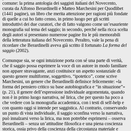
comune: la prima antologia dei saggisti italiani del Novecento,
curata da Alfonso Berardinelli e Matteo Marchesini per Quodlibet
(1441 pagine), un libro che merita attenzione per ragioni più fondate
di quelle a cui ho fatto cenno, in primo luogo per gli scritti
introduttivi dei due curatori, che di fatto valgono come un’esauriente
monografia sul tema del saggio; in secondo, perché nella ricca scelta
degli autori si presentano numerose pagine fra le più memorabili
della letteratura italiana del Novecento. Peraltro, vale la pena di
ricordare che Berardinelli aveva già scritto il fortunato
La forma del
saggio
(2002).
Comunque sia, se ogni intuizione porta con sé una parte di verità,
che il saggio possa esprimere la voce di un autore in modo familiare
non appare stravagante, anzi costituisce un aspetto sostanziale di
questo genere multiforme, soggettivo, “ipotetico”, come scrive
Marchesini, un genere che Berardinelli definisce felicemente: «la
forma del pensiero critico su base autobiografica e “in situazione”»
(p. 21), il genere dell’espressione individuale argomentata, quando
non è in primo luogo narrativa, né lirica, che per questo ha poco a
che vedere con la monografia accademica, con i testi di self-help e
con quanto oggi si intende per saggistica. Al contrario, conservando
un punto di vista individuale, il saggio sconfina verso la narrativa,
può innalzarsi verso la lirica, ma non potrebbe esprimersi – osserva
Berardinelli – senza un’attitudine filosofica e una piena coscienza
storica, ossia privo della coscienza della circostanza materiale e