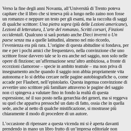
Verso la fine degli anni Novanta, all’Università di Trento poteva
capitare che il libro che si teneva più a lungo nello zaino non fosse
un romanzo e neppure un testo per gli esami, ma la raccolta di saggi
di qualche scrittore:
Una pietra sopra
(più delle
Lezioni americane
),
Lezioni di letteratura, L’arte del romanzo
,
Scritti corsari, Finzioni
occidentali
. Qualcuno si sarà portato anche
Dieci inverni
o
Un
paese senza
ma a quelle latitudini, almeno nel mio ricordo,
l’evenienza era più rara. L’origine di questa abitudine si fondava, per
me e per i pochi amici che frequentavo, nella convinzione che uno
scrittore fosse davvero tale se lo era anche nel saggio, non solo nelle
opere di finzione; un’affermazione senz’altro ambiziosa, a fronte di
eccezioni clamorose – specie in ambito teatrale – ma non priva di
insegnamento anche quando il saggio non abbia propriamente vita
autonoma e lo si debba cercare nelle pagine autobiografiche o, come
accade per Flaubert, nell’epistolario. Questa ingenua convinzione di
avvertire uno scrittore più familiare attraverso le pagine del saggio
non ci spingeva a valutare fino in fondo la realtà di questa
espressione, né il suo posto nella gerarchia dei generi, ma si reggeva
su quel che appariva pressoché un dato di fatto, ossia che in quella
sede, anche al netto di qualche mistificazione, si mostrasse più
chiaramente il modo di procedere di un autore.
L’occasione di ripensare a questa vicenda mi si è aperta davanti
prendendo in mano un libro frutto di un’impresa editoriale non