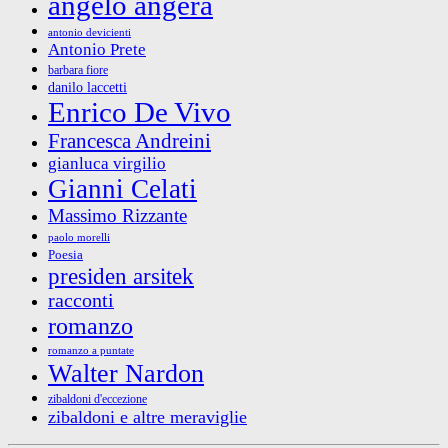
angelo angera
antonio devicienti
Antonio Prete
barbara fiore
danilo laccetti
Enrico De Vivo
Francesca Andreini
gianluca virgilio
Gianni Celati
Massimo Rizzante
paolo morelli
Poesia
presiden arsitek
racconti
romanzo
romanzo a puntate
Walter Nardon
zibaldoni d'eccezione
zibaldoni e altre meraviglie