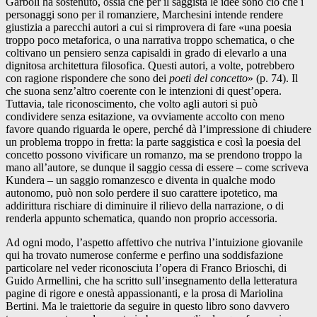
Garboli ha sostenuto, ossia che per il saggista le idee sono ciò che i
personaggi sono per il romanziere, Marchesini intende rendere
giustizia a parecchi autori a cui si rimprovera di fare «una poesia
troppo poco metaforica, o una narrativa troppo schematica, o che
coltivano un pensiero senza capisaldi in grado di elevarlo a una
dignitosa architettura filosofica. Questi autori, a volte, potrebbero
con ragione rispondere che sono dei
poeti del concetto
» (p. 74). Il
che suona senz’altro coerente con le intenzioni di quest’opera.
Tuttavia, tale riconoscimento, che volto agli autori si può
condividere senza esitazione, va ovviamente accolto con meno
favore quando riguarda le opere, perché dà l’impressione di chiudere
un problema troppo in fretta: la parte saggistica e così la poesia del
concetto possono vivificare un romanzo, ma se prendono troppo la
mano all’autore, se dunque il saggio cessa di essere – come scriveva
Kundera – un saggio romanzesco e diventa in qualche modo
autonomo, può non solo perdere il suo carattere ipotetico, ma
addirittura rischiare di diminuire il rilievo della narrazione, o di
renderla appunto schematica, quando non proprio accessoria.
Ad ogni modo, l’aspetto affettivo che nutriva l’intuizione giovanile
qui ha trovato numerose conferme e perfino una soddisfazione
particolare nel veder riconosciuta l’opera di Franco Brioschi, di
Guido Armellini, che ha scritto sull’insegnamento della letteratura
pagine di rigore e onestà appassionanti, e la prosa di Mariolina
Bertini. Ma le traiettorie da seguire in questo libro sono davvero