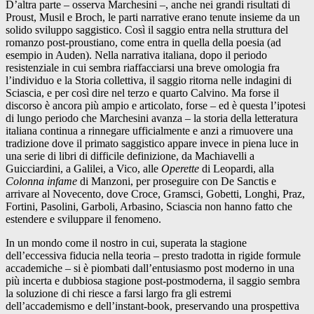
D’altra parte – osserva Marchesini –, anche nei grandi risultati di
Proust, Musil e Broch, le parti narrative erano tenute insieme da un
solido sviluppo saggistico. Così il saggio entra nella struttura del
romanzo post-proustiano, come entra in quella della poesia (ad
esempio in Auden). Nella narrativa italiana, dopo il periodo
resistenziale in cui sembra riaffacciarsi una breve omologia fra
l’individuo e la Storia collettiva, il saggio ritorna nelle indagini di
Sciascia, e per così dire nel terzo e quarto Calvino. Ma forse il
discorso è ancora più ampio e articolato, forse – ed è questa l’ipotesi
di lungo periodo che Marchesini avanza – la storia della letteratura
italiana continua a rinnegare ufficialmente e anzi a rimuovere una
tradizione dove il primato saggistico appare invece in piena luce in
una serie di libri di difficile definizione, da Machiavelli a
Guicciardini, a Galilei, a Vico, alle
Operette
di Leopardi, alla
Colonna infame
di Manzoni, per proseguire con De Sanctis e
arrivare al Novecento, dove Croce, Gramsci, Gobetti, Longhi, Praz,
Fortini, Pasolini, Garboli, Arbasino, Sciascia non hanno fatto che
estendere e sviluppare il fenomeno.
In un mondo come il nostro in cui, superata la stagione
dell’eccessiva fiducia nella teoria – presto tradotta in rigide formule
accademiche – si è piombati dall’entusiasmo post moderno in una
più incerta e dubbiosa stagione post-postmoderna, il saggio sembra
la soluzione di chi riesce a farsi largo fra gli estremi
dell’accademismo e dell’instant-book, preservando una prospettiva