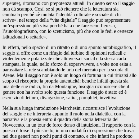
superate), ritornano con prepotenza attuali. In questo senso il saggio
non dà scampo. Così, se si può ritenere che la letteratura sia
cambiata perché «è mutata l’identità culturale e sociale di chi
scrive», nel tempo della “vita digitale” il saggio può rappresentare
un’espressione più viva perché ha a che fare «con l’eresia,
l’autobiografismo, con lo scetticismo, più che con le fedi e certezze
istituzionali o settarie».
In effetti, nello spazio di un ritratto o di uno spunto autobiografico, il
saggio si offre come un rifugio dal turbine di opinioni radicali e
violentemente polarizzate che attraversa i social e la stessa carta
stampata, la quale, nello sforzo di sopravvivere, a volte non esita a
parassitare la rete scambiando le urla del mercato per la scuola di
Atene. Ma il saggio non è solo un luogo di fortuna in cui ritirarsi allo
scopo di riscoprire la propria autenticità; benché infatti questa sia
una delle sue radici, fin da Montaigne, bisogna riconoscere che il
genere non ha svolto solo questa funzione. Il saggio è stato ed è
esercizio di lettura, divagazione, satira, pamphlet, invettiva.
Nella sua lunga introduzione Marchesini ricostruisce l’evoluzione
del saggio e ne interpreta appunto il ruolo nella dialettica con la
narrativa e la poesia entro il quadro della storia letteraria del
Novecento, in un tour de force denso di intuizioni. Il rapporto con la
poesia è forse il più stretto, in una modalità di espressione che trova
nei due generi non pochi punti di contatto, e che infatti ha prodotto