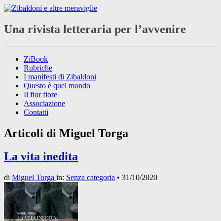
Una rivista letteraria per l’avvenire
ZiBook
Rubriche
I manifesti di Zibaldoni
Questo è quel mondo
Il fior fiore
Associazione
Contatti
Articoli di
Miguel Torga
La vita inedita
di
Miguel Torga
in:
Senza categoria
•
31/10/2020