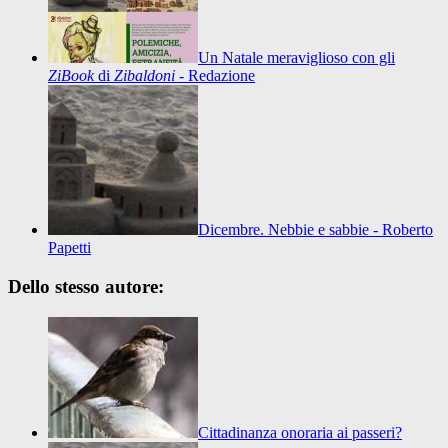
Un Natale meraviglioso con gli
ZiBook
di
Zibaldoni
- Redazione
Dicembre. Nebbie e sabbie - Roberto
Papetti
Dello stesso autore:
Cittadinanza onoraria ai passeri?