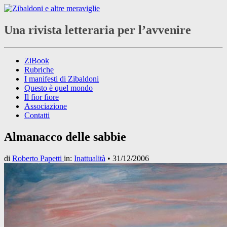
Una rivista letteraria per l’avvenire
ZiBook
Rubriche
I manifesti di Zibaldoni
Questo è quel mondo
Il fior fiore
Associazione
Contatti
Almanacco delle sabbie
di
Roberto Papetti
in:
Inattualità
•
31/12/2006