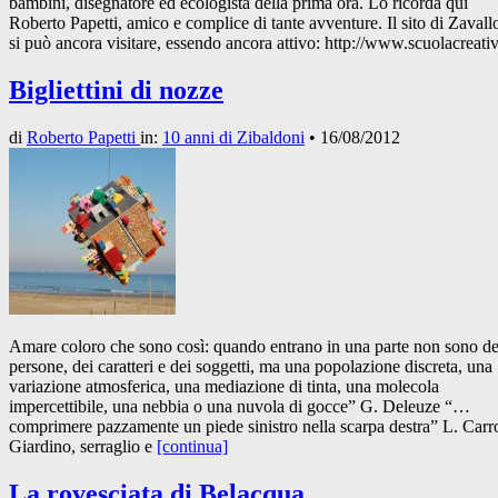
bambini, disegnatore ed ecologista della prima ora. Lo ricorda qui
Roberto Papetti, amico e complice di tante avventure. Il sito di Zavall
si può ancora visitare, essendo ancora attivo: http://www.scuolacreativa
Bigliettini di nozze
di
Roberto Papetti
in:
10 anni di Zibaldoni
•
16/08/2012
Amare coloro che sono così: quando entrano in una parte non sono de
persone, dei caratteri e dei soggetti, ma una popolazione discreta, una
variazione atmosferica, una mediazione di tinta, una molecola
impercettibile, una nebbia o una nuvola di gocce” G. Deleuze “…
comprimere pazzamente un piede sinistro nella scarpa destra” L. Carro
Giardino, serraglio e
[continua]
La rovesciata di Belacqua