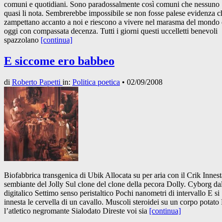
comuni e quotidiani. Sono paradossalmente così comuni che nessuno
quasi li nota. Sembrerebbe impossibile se non fosse palese evidenza c
zampettano accanto a noi e riescono a vivere nel marasma del mondo 
oggi con compassata decenza. Tutti i giorni questi uccelletti benevoli
spazzolano
[continua]
E siccome ero babbeo
di
Roberto Papetti
in:
Politica poetica
•
02/09/2008
Biofabbrica transgenica di Ubik Allocata su per aria con il Crik Innesta
sembiante del Jolly Sul clone del clone della pecora Dolly. Cyborg da
digitalico Settimo senso peristaltico Pochi nanometri di intervallo E si
innesta le cervella di un cavallo. Muscoli steroidei su un corpo potato
l’atletico negromante Sialodato Direste voi sia
[continua]