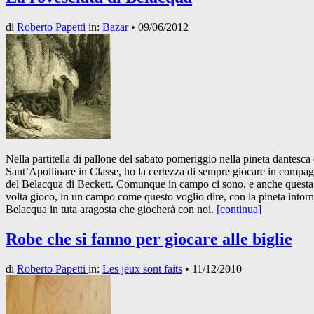
di
Roberto Papetti
in:
Bazar
•
09/06/2012
Nella partitella di pallone del sabato pomeriggio nella pineta dantesca 
Sant’Apollinare in Classe, ho la certezza di sempre giocare in compag
del Belacqua di Beckett. Comunque in campo ci sono, e anche questa
volta gioco, in un campo come questo voglio dire, con la pineta intorn
Belacqua in tuta aragosta che giocherà con noi.
[continua]
Robe che si fanno per giocare alle biglie
di
Roberto Papetti
in:
Les jeux sont faits
•
11/12/2010