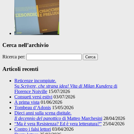
Cerca nell’archivio
Ricerca per:
Articoli recenti
Reticenze incompiute.
Su
Scrivere, che strana idea! Vita di Milan Kundera
di
Florence Noiville
15/07/2026
Consueti versi estivi
03/07/2026
A prima vista
01/06/2026
Tombeau d’Adonis
15/05/2026
Dieci anni sulla scena digitale.
Il decennio del panottico
di Matteo Marchesini
28/04/2026
“Ma è vera Resistenza? Ed è vera letteratura?”
25/04/2026
Contro i falsi lettori
03/04/2026