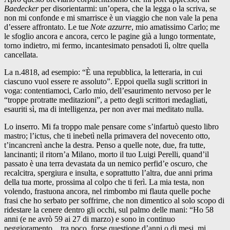
Baedecker
per disorientarmi: un’opera, che la legga o la scriva, se
non mi confonde e mi smarrisce è un viaggio che non vale la pena
d’essere affrontato. Le tue
Note azzurre
, mio amatissimo Carlo; me
le sfoglio ancora e ancora, cerco le pagine già a lungo tormentate,
torno indietro, mi fermo, incantesimato pensadoti lì, oltre quella
cancellata.
La n.4818, ad esempio: “È una repubblica, la letteraria, in cui
ciascuno vuol essere re assoluto”. Eppoi quella sugli scrittori in
voga: contentiamoci, Carlo mio, dell’esaurimento nervoso per le
“troppe protratte meditazioni”, a petto degli scrittori medagliati,
esauriti sì, ma di intelligenza, per non aver mai meditato nulla.
Lo inserro. Mi fa troppo male pensare come s’infartuò questo libro
mastro; l’ictus, che ti inebetì nella primavera del novecento otto,
t’incancrenì anche la destra. Penso a quelle note, due, fra tutte,
lancinanti; il ritorn’a Milano, morto il tuo Luigi Perelli, quand’il
passato è una terra devastata da un nemico perfid’e oscuro, che
recalcitra, spergiura e insulta, e soprattutto l’altra, due anni prima
della tua morte, prossima al colpo che ti ferì. La mia testa, non
volendo, frastuona ancora, nel rimbombo mi flauta quelle poche
frasi che ho serbato per soffrirne, che non dimentico al solo scopo di
ridestare la cenere dentro gli occhi, sul palmo delle mani: “Ho 58
anni (e ne avrò 59 ai 27 di marzo) e sono in continuo
peggioramento…tra poco, forse questione d’anni o di mesi, mi