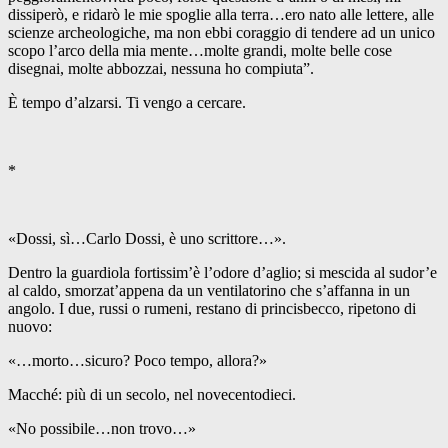
dissiperò, e ridarò le mie spoglie alla terra…ero nato alle lettere, alle
scienze archeologiche, ma non ebbi coraggio di tendere ad un unico
scopo l’arco della mia mente…molte grandi, molte belle cose
disegnai, molte abbozzai, nessuna ho compiuta”.
È tempo d’alzarsi. Ti vengo a cercare.
*
«Dossi, sì…Carlo Dossi, è uno scrittore…».
Dentro la guardiola fortissim’è l’odore d’aglio; si mescida al sudor’e
al caldo, smorzat’appena da un ventilatorino che s’affanna in un
angolo. I due, russi o rumeni, restano di princisbecco, ripetono di
nuovo:
«…morto…sicuro? Poco tempo, allora?»
Macché: più di un secolo, nel novecentodieci.
«No possibile…non trovo…»