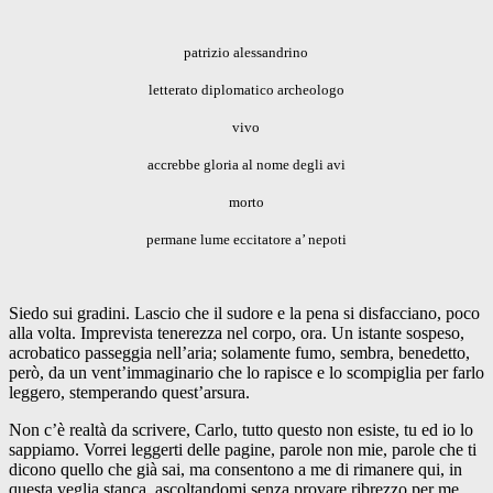
patrizio alessandrino
letterato diplomatico archeologo
vivo
accrebbe gloria al nome degli avi
morto
permane lume eccitatore a’ nepoti
Siedo sui gradini. Lascio che il sudore e la pena si disfacciano, poco
alla volta. Imprevista tenerezza nel corpo, ora. Un istante sospeso,
acrobatico passeggia nell’aria; solamente fumo, sembra, benedetto,
però, da un vent’immaginario che lo rapisce e lo scompiglia per farlo
leggero, stemperando quest’arsura.
Non c’è realtà da scrivere, Carlo, tutto questo non esiste, tu ed io lo
sappiamo. Vorrei leggerti delle pagine, parole non mie, parole che ti
dicono quello che già sai, ma consentono a me di rimanere qui, in
questa veglia stanca, ascoltandomi senza provare ribrezzo per me