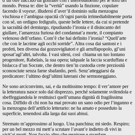
d’un otre flaccido da gonfiare con l’interessamento per le sorti del
mondo. Pensa te: dire la “verità” usando la finzione, copulare
facendo il
voyeur
, illudersi d’aver’il dominio sulla menzogna
vischiosa e l’ambigua opacità ch’ogni parola irrimediabilmente porta
con sé, un ordigno fedigrafo, queste belle lettere, da cui si pretende
la sacralità del demiurgo, ripudiando l’ironia e il disincanto del
giullare, l’amarezza furiosa del condannat’a morte, il compianto
velenoso dell’orfano. Com’è che hai definito l’ironia? “Quell’arte
che con le lacrime agli occhi sorride”. Altra cosa dai santoni e i
profeti, ben diversa dai gozzovigliatori e gli arruffapopolo, gl’uni
sposat’agl’altri, talvolta. I vasi sileni, così chiama un tuo lontano
progenitore, Rabelais, la sua opera; talquale la faccia scarduffata e
bislacca d’un Socrate, che dentro tien’in custodia certe preziosità
sconosciute senza farne sbafantìo, però. Senz’atteggiarsi da
predicatore: l’ultimo degl’ultimi luterani che sermoneggiano.
Ne sono arciconvinto, sai, e da moltissimo tempo: il ver’amore per
la letteratura nasce solo dal disprezzo, perché solamente svilendola e
sbeffeggiandola le restituisci quell’umana dignità di fragilissima
cosa. Diffido di chi non ha mai provato un sano odio per l’inganno e
la menzogna dell’artificio letterario: ne ha amato e posseduto la
superficie, tenendosi alla larga dai suoi abissi.
Stremato m’approssimo al luogo. Una panchina; mi siedo. Respiro;
per un bel mezzo mi mett’a scrutare l’avant’e indietro di vivi in
visit’ai morti. Non faccio altro che respirare e guardare,