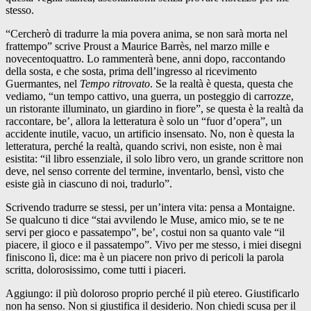
stesso.
“Cercherò di tradurre la mia povera anima, se non sarà morta nel
frattempo” scrive Proust a Maurice Barrès, nel marzo mille e
novecentoquattro. Lo rammenterà bene, anni dopo, raccontando
della sosta, e che sosta, prima dell’ingresso al ricevimento
Guermantes, nel
Tempo ritrovato
. Se la realtà è questa, questa che
vediamo, “un tempo cattivo, una guerra, un posteggio di carrozze,
un ristorante illuminato, un giardino in fiore”, se questa è la realtà da
raccontare, be’, allora la letteratura è solo un “fuor d’opera”, un
accidente inutile, vacuo, un artificio insensato. No, non è questa la
letteratura, perché la realtà, quando scrivi, non esiste, non è mai
esistita: “il libro essenziale, il solo libro vero, un grande scrittore non
deve, nel senso corrente del termine, inventarlo, bensì, visto che
esiste già in ciascuno di noi, tradurlo”.
Scrivendo tradurre se stessi, per un’intera vita: pensa a Montaigne.
Se qualcuno ti dice “stai avvilendo le Muse, amico mio, se te ne
servi per gioco e passatempo”, be’, costui non sa quanto vale “il
piacere, il gioco e il passatempo”. Vivo per me stesso, i miei disegni
finiscono lì, dice: ma è un piacere non privo di pericoli la parola
scritta, dolorosissimo, come tutti i piaceri.
Aggiungo: il più doloroso proprio perché il più etereo. Giustificarlo
non ha senso. Non si giustifica il desiderio. Non chiedi scusa per il