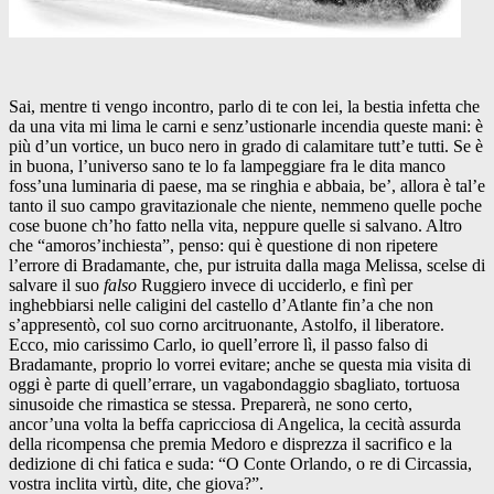
Sai, mentre ti vengo incontro, parlo di te con lei, la bestia infetta che
da una vita mi lima le carni e senz’ustionarle incendia queste mani: è
più d’un vortice, un buco nero in grado di calamitare tutt’e tutti. Se è
in buona, l’universo sano te lo fa lampeggiare fra le dita manco
foss’una luminaria di paese, ma se ringhia e abbaia, be’, allora è tal’e
tanto il suo campo gravitazionale che niente, nemmeno quelle poche
cose buone ch’ho fatto nella vita, neppure quelle si salvano. Altro
che “amoros’inchiesta”, penso: qui è questione di non ripetere
l’errore di Bradamante, che, pur istruita dalla maga Melissa, scelse di
salvare il suo
falso
Ruggiero invece di ucciderlo, e finì per
inghebbiarsi nelle caligini del castello d’Atlante fin’a che non
s’appresentò, col suo corno arcitruonante, Astolfo, il liberatore.
Ecco, mio carissimo Carlo, io quell’errore lì, il passo falso di
Bradamante, proprio lo vorrei evitare; anche se questa mia visita di
oggi è parte di quell’errare, un vagabondaggio sbagliato, tortuosa
sinusoide che rimastica se stessa. Preparerà, ne sono certo,
ancor’una volta la beffa capricciosa di Angelica, la cecità assurda
della ricompensa che premia Medoro e disprezza il sacrifico e la
dedizione di chi fatica e suda: “O Conte Orlando, o re di Circassia,
vostra inclita virtù, dite, che giova?”.