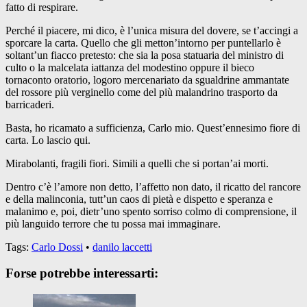
fatto di respirare.
Perché il piacere, mi dico, è l’unica misura del dovere, se t’accingi a
sporcare la carta. Quello che gli metton’intorno per puntellarlo è
soltant’un fiacco pretesto: che sia la posa statuaria del ministro di
culto o la malcelata iattanza del modestino oppure il bieco
tornaconto oratorio, logoro mercenariato da sgualdrine ammantate
del rossore più verginello come del più malandrino trasporto da
barricaderi.
Basta, ho ricamato a sufficienza, Carlo mio. Quest’ennesimo fiore di
carta. Lo lascio qui.
Mirabolanti, fragili fiori. Simili a quelli che si portan’ai morti.
Dentro c’è l’amore non detto, l’affetto non dato, il ricatto del rancore
e della malinconia, tutt’un caos di pietà e dispetto e speranza e
malanimo e, poi, dietr’uno spento sorriso colmo di comprensione, il
più languido terrore che tu possa mai immaginare.
Tags:
Carlo Dossi
•
danilo laccetti
Forse potrebbe interessarti: