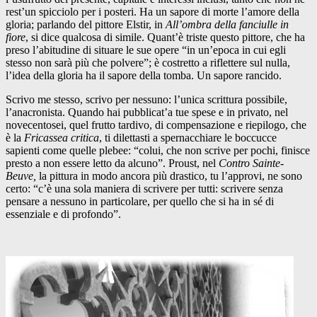
rest’un spicciolo per i posteri. Ha un sapore di morte l’amore della
gloria; parlando del pittore Elstir, in
All’ombra della fanciulle in
fiore
, si dice qualcosa di simile. Quant’è triste questo pittore, che ha
preso l’abitudine di situare le sue opere “in un’epoca in cui egli
stesso non sarà più che polvere”; è costretto a riflettere sul nulla,
l’idea della gloria ha il sapore della tomba. Un sapore rancido.
Scrivo me stesso, scrivo per nessuno: l’unica scrittura possibile,
l’anacronista. Quando hai pubblicat’a tue spese e in privato, nel
novecentosei, quel frutto tardivo, di compensazione e riepilogo, che
è la
Fricassea critica
, ti dilettasti a spernacchiare le boccucce
sapienti come quelle plebee: “colui, che non scrive per pochi, finisce
presto a non essere letto da alcuno”. Proust, nel
Contro Sainte-
Beuve,
la pittura in modo ancora più drastico, tu l’approvi, ne sono
certo: “c’è una sola maniera di scrivere per tutti: scrivere senza
pensare a nessuno in particolare, per quello che si ha in sé di
essenziale e di profondo”.