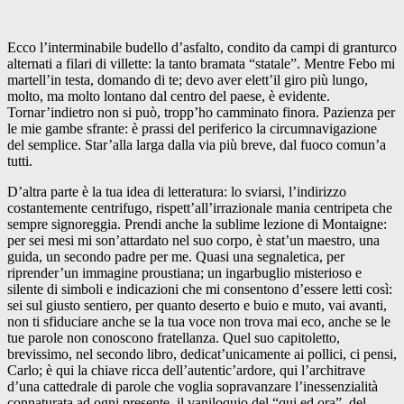
Ecco l’interminabile budello d’asfalto, condito da campi di granturco
alternati a filari di villette: la tanto bramata “statale”. Mentre Febo mi
martell’in testa, domando di te; devo aver elett’il giro più lungo,
molto, ma molto lontano dal centro del paese, è evidente.
Tornar’indietro non si può, tropp’ho camminato finora. Pazienza per
le mie gambe sfrante: è prassi del periferico la circumnavigazione
del semplice. Star’alla larga dalla via più breve, dal fuoco comun’a
tutti.
D’altra parte è la tua idea di letteratura: lo sviarsi, l’indirizzo
costantemente centrifugo, rispett’all’irrazionale mania centripeta che
sempre signoreggia. Prendi anche la sublime lezione di Montaigne:
per sei mesi mi son’attardato nel suo corpo, è stat’un maestro, una
guida, un secondo padre per me. Quasi una segnaletica, per
riprender’un immagine proustiana; un ingarbuglio misterioso e
silente di simboli e indicazioni che mi consentono d’essere letti così:
sei sul giusto sentiero, per quanto deserto e buio e muto, vai avanti,
non ti sfiduciare anche se la tua voce non trova mai eco, anche se le
tue parole non conoscono fratellanza. Quel suo capitoletto,
brevissimo, nel secondo libro, dedicat’unicamente ai pollici, ci pensi,
Carlo; è qui la chiave ricca dell’autentic’ardore, qui l’architrave
d’una cattedrale di parole che voglia sopravanzare l’inessenzialità
connaturata ad ogni presente, il vaniloquio del “qui ed ora”, del