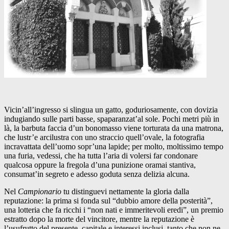
Vicin’all’ingresso si slingua un gatto, goduriosamente, con dovizia
indugiando sulle parti basse, spaparanzat’al sole. Pochi metri più in
là, la barbuta faccia d’un bonomasso viene torturata da una matrona,
che lustr’e arcilustra con uno straccio quell’ovale, la fotografia
incravattata dell’uomo sopr’una lapide; per molto, moltissimo tempo
una furia, vedessi, che ha tutta l’aria di volersi far condonare
qualcosa oppure la fregola d’una punizione oramai stantiva,
consumat’in segreto e adesso goduta senza delizia alcuna.
Nel
Campionario
tu distinguevi nettamente la gloria dalla
reputazione: la prima si fonda sul “dubbio amore della posterità”,
una lotteria che fa ricchi i “non nati e immeritevoli eredi”, un premio
estratto dopo la morte del vincitore, mentre la reputazione è
l’usufrutto del presente, capitale e interessi inclusi, tanto che non ne