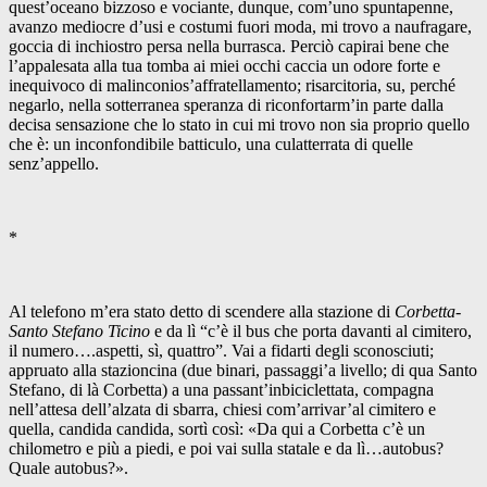
quest’oceano bizzoso e vociante, dunque, com’uno spuntapenne,
avanzo mediocre d’usi e costumi fuori moda, mi trovo a naufragare,
goccia di inchiostro persa nella burrasca. Perciò capirai bene che
l’appalesata alla tua tomba ai miei occhi caccia un odore forte e
inequivoco di malinconios’affratellamento; risarcitoria, su, perché
negarlo, nella sotterranea speranza di riconfortarm’in parte dalla
decisa sensazione che lo stato in cui mi trovo non sia proprio quello
che è: un inconfondibile batticulo, una culatterrata di quelle
senz’appello.
*
Al telefono m’era stato detto di scendere alla stazione di
Corbetta-
Santo Stefano Ticino
e da lì “c’è il bus che porta davanti al cimitero,
il numero….aspetti, sì, quattro”. Vai a fidarti degli sconosciuti;
appruato alla stazioncina (due binari, passaggi’a livello; di qua Santo
Stefano, di là Corbetta) a una passant’inbiciclettata, compagna
nell’attesa dell’alzata di sbarra, chiesi com’arrivar’al cimitero e
quella, candida candida, sortì così: «Da qui a Corbetta c’è un
chilometro e più a piedi, e poi vai sulla statale e da lì…autobus?
Quale autobus?».