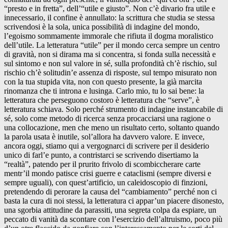
“presto e in fretta”, dell’“utile e giusto”. Non c’è divario fra utile e
innecessario, il confine è annullato: la scrittura che studia se stessa
scrivendosi è la sola, unica possibilità di indagine del mondo,
l’egoismo sommamente immorale che rifiuta il dogma moralistico
dell’utile. La letteratura “utile” per il mondo cerca sempre un centro
di gravità, non si dirama ma si concentra, si fonda sulla necessità e
sul sintomo e non sul valore in sé, sulla profondità ch’è rischio, sul
rischio ch’è solitudin’e assenza di risposte, sul tempo misurato non
con la tua stupida vita, non con questo presente, la già marcita
rinomanza che ti introna e lusinga. Carlo mio, tu lo sai bene: la
letteratura che perseguono costoro è letteratura che “serve”, è
letteratura schiava. Solo perché strumento di indagine instancabile di
sé, solo come metodo di ricerca senza procacciarsi una ragione o
una collocazione, men che meno un risultato certo, soltanto quando
la parola usata è inutile, sol’allora ha davvero valore. E invece,
ancora oggi, stiamo qui a vergognarci di scrivere per il desiderio
unico di farl’e punto, a contristarci se scrivendo disertiamo la
“realtà”, patendo per il prurito frivolo di scombiccherare carte
mentr’il mondo patisce crisi guerre e cataclismi (sempre diversi e
sempre uguali), con quest’artificio, un caleidoscopio di finzioni,
pretendendo di perorare la causa del “cambiamento” perché non ci
basta la cura di noi stessi, la letteratura ci appar’un piacere disonesto,
una sgorbia attitudine da parassiti, una segreta colpa da espiare, un
peccato di vanità da scontare con l’esercizio dell’altruismo, poco più