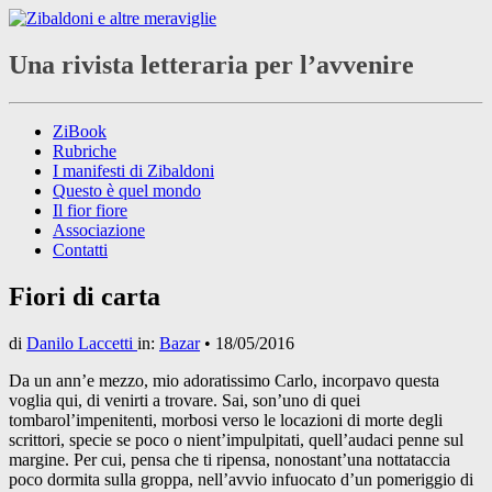
Una rivista letteraria per l’avvenire
ZiBook
Rubriche
I manifesti di Zibaldoni
Questo è quel mondo
Il fior fiore
Associazione
Contatti
Fiori di carta
di
Danilo Laccetti
in:
Bazar
•
18/05/2016
Da un ann’e mezzo, mio adoratissimo Carlo, incorpavo questa
voglia qui, di venirti a trovare. Sai, son’uno di quei
tombarol’impenitenti, morbosi verso le locazioni di morte degli
scrittori, specie se poco o nient’impulpitati, quell’audaci penne sul
margine. Per cui, pensa che ti ripensa, nonostant’una nottataccia
poco dormita sulla groppa, nell’avvio infuocato d’un pomeriggio di