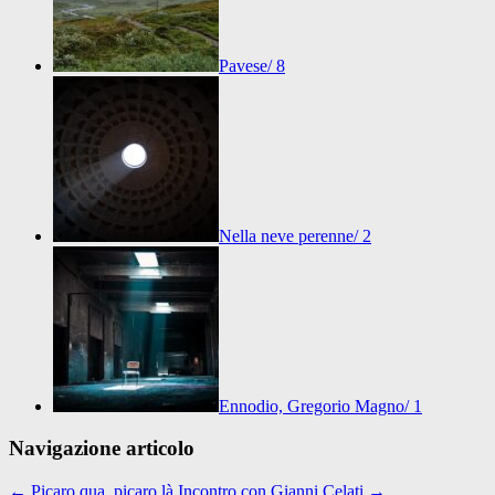
Pavese/ 8
Nella neve perenne/ 2
Ennodio, Gregorio Magno/ 1
Navigazione articolo
←
Picaro qua, picaro là
Incontro con Gianni Celati
→