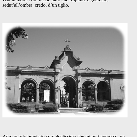
sedut’all’ombra, credo, d’un tiglio.
Apro questo breviario corpulentissimo che mi port’appresso, un