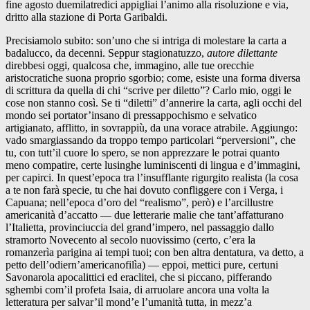
fine agosto duemilatredici appigliai l’animo alla risoluzione e via,
dritto alla stazione di Porta Garibaldi.
Precisiamolo subito: son’uno che si intriga di molestare la carta a
badalucco, da decenni. Seppur stagionatuzzo,
autore dilettante
direbbesi oggi, qualcosa che, immagino, alle tue orecchie
aristocratiche suona proprio sgorbio; come, esiste una forma diversa
di scrittura da quella di chi “scrive per diletto”? Carlo mio, oggi le
cose non stanno così. Se ti “diletti” d’annerire la carta, agli occhi del
mondo sei portator’insano di pressappochismo e selvatico
artigianato, afflitto, in sovrappiù, da una vorace atrabile. Aggiungo:
vado smargiassando da troppo tempo particolari “perversioni”, che
tu, con tutt’il cuore lo spero, se non apprezzare le potrai quanto
meno compatire, certe lusinghe luminiscenti di lingua e d’immagini,
per capirci. In quest’epoca tra l’insufflante rigurgito realista (la cosa
a te non farà specie, tu che hai dovuto confliggere con i Verga, i
Capuana; nell’epoca d’oro del “realismo”, però) e l’arcillustre
americanità d’accatto — due letterarie malie che tant’affatturano
l’Italietta, provinciuccia del grand’impero, nel passaggio dallo
stramorto Novecento al secolo nuovissimo (certo, c’era la
romanzerìa parigina ai tempi tuoi; con ben altra dentatura, va detto, a
petto dell’odiern’americanofilìa) — eppoi, mettici pure, certuni
Savonarola apocalittici ed eraclitei, che si piccano, pifferando
sghembi com’il profeta Isaia, di arruolare ancora una volta la
letteratura per salvar’il mond’e l’umanità tutta, in mezz’a