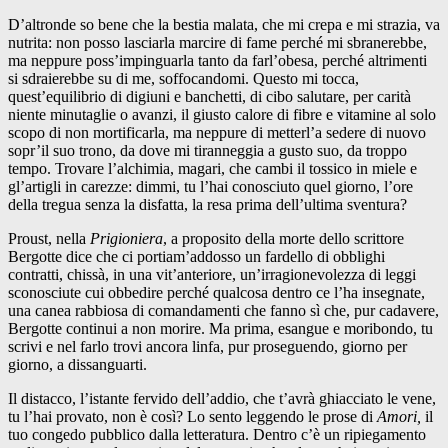
D’altronde so bene che la bestia malata, che mi crepa e mi strazia, va
nutrita: non posso lasciarla marcire di fame perché mi sbranerebbe,
ma neppure poss’impinguarla tanto da farl’obesa, perché altrimenti
si sdraierebbe su di me, soffocandomi. Questo mi tocca,
quest’equilibrio di digiuni e banchetti, di cibo salutare, per carità
niente minutaglie o avanzi, il giusto calore di fibre e vitamine al solo
scopo di non mortificarla, ma neppure di metterl’a sedere di nuovo
sopr’il suo trono, da dove mi tiranneggia a gusto suo, da troppo
tempo. Trovare l’alchimia, magari, che cambi il tossico in miele e
gl’artigli in carezze: dimmi, tu l’hai conosciuto quel giorno, l’ore
della tregua senza la disfatta, la resa prima dell’ultima sventura?
Proust, nella
Prigioniera
, a proposito della morte dello scrittore
Bergotte dice che ci portiam’addosso un fardello di obblighi
contratti, chissà, in una vit’anteriore, un’irragionevolezza di leggi
sconosciute cui obbedire perché qualcosa dentro ce l’ha insegnate,
una canea rabbiosa di comandamenti che fanno sì che, pur cadavere,
Bergotte continui a non morire. Ma prima, esangue e moribondo, tu
scrivi e nel farlo trovi ancora linfa, pur proseguendo, giorno per
giorno, a dissanguarti.
Il distacco, l’istante fervido dell’addio, che t’avrà ghiacciato le vene,
tu l’hai provato, non è così? Lo sento leggendo le prose di
Amori,
il
tuo congedo pubblico dalla letteratura. Dentro c’è un ripiegamento