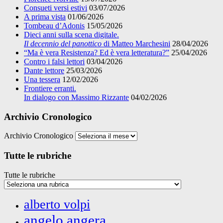
Consueti versi estivi
03/07/2026
A prima vista
01/06/2026
Tombeau d’Adonis
15/05/2026
Dieci anni sulla scena digitale.
Il decennio del panottico
di Matteo Marchesini
28/04/2026
“Ma è vera Resistenza? Ed è vera letteratura?”
25/04/2026
Contro i falsi lettori
03/04/2026
Dante lettore
25/03/2026
Una tessera
12/02/2026
Frontiere erranti.
In dialogo con Massimo Rizzante
04/02/2026
Archivio Cronologico
Archivio Cronologico
Tutte le rubriche
Tutte le rubriche
alberto volpi
angelo angera