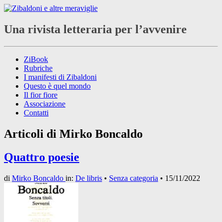
Una rivista letteraria per l’avvenire
ZiBook
Rubriche
I manifesti di Zibaldoni
Questo è quel mondo
Il fior fiore
Associazione
Contatti
Articoli di
Mirko Boncaldo
Quattro poesie
di
Mirko Boncaldo
in:
De libris
•
Senza categoria
•
15/11/2022