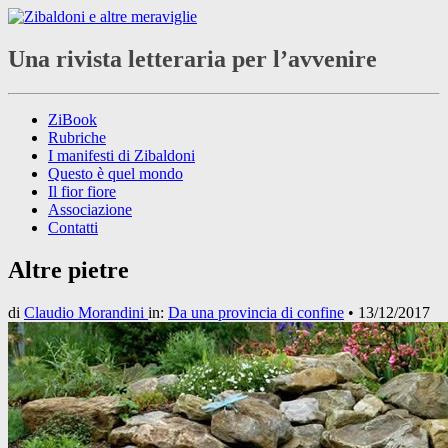
Una rivista letteraria per l’avvenire
ZiBook
Rubriche
I manifesti di Zibaldoni
Questo è quel mondo
Il fior fiore
Associazione
Contatti
Altre pietre
di
Claudio Morandini
in:
Da una provincia di confine
•
13/12/2017