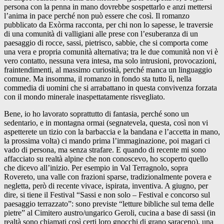
persona con la penna in mano dovrebbe sospettarlo e anzi mettersi
l’anima in pace perché non può essere che così. Il romanzo
pubblicato da Exòrma racconta, per chi non lo sapesse, le traversie
di una comunità di valligiani alle prese con l’esuberanza di un
paesaggio di rocce, sassi, pietrisco, sabbie, che si comporta come
una vera e propria comunità alternativa; tra le due comunità non vi è
vero contatto, nessuna vera intesa, ma solo intrusioni, provocazioni,
fraintendimenti, al massimo curiosità, perché manca un linguaggio
comune. Ma insomma, il romanzo in fondo sta tutto lì, nella
commedia di uomini che si arrabattano in questa convivenza forzata
con il mondo minerale inaspettatamente risvegliato.
Bene, io ho lavorato soprattutto di fantasia, perché sono un
sedentario, e in montagna ormai (segnatevela, questa, così non vi
aspetterete un tizio con la barbaccia e la bandana e l’accetta in mano,
la prossima volta) ci mando prima l’immaginazione, poi magari ci
vado di persona, ma senza strafare. E quando di recente mi sono
affacciato su realtà alpine che non conoscevo, ho scoperto quello
che dicevo all’inizio. Per esempio in Val Terragnolo, sopra
Rovereto, una valle con frazioni sparse, tradizionalmente povera e
negletta, però di recente vivace, ispirata, inventiva. A giugno, per
dire, si tiene il Festival “Sassi e non solo – Festival e concorso sul
paesaggio terrazzato”: sono previste “letture bibliche sul tema delle
pietre” al Cimitero austro/ungarico Geroli, cucina a base di sassi (in
realtà sono chiamati così certi loro gnocchi di grano saraceno), una