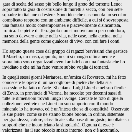
gara di scelta del sasso più bello lungo il greto del torrente Leno;
soprattutto la gara di costruzione di muretti a secco, con ben sette
squadre tra italiane ed estere. Sono idee che nascono da un secolare
complicato rapporto con un ambiente difficile, a cui si è sovrapposta
una fantasia molto contemporanea e piacevolmente disincantata,
ironica. Le pietre di Terragnolo non si muoveranno per conto loro,
ma sono davvero entrate nella vita, nelle case, nella cucina, nella
memoria della gente come qualcosa di vivo, con cui fare i conti.
Ho saputo queste cose dal gruppo di ragazzi bravissimi che gestisce
Il Masetto, un maso, appunto, in cui si mangia ottimamente e
soprattutto sono organizzati eventi artistici con una fantasia che ho
invidiato e che mi ha fatto venire subito voglia di tornarci.
In quegli stessi giorni Mariarosa, un’amica di Rovereto, mi ha fatto
conoscere le opere di un raccoglitore di pietre che della sua
ossessione ha fatto un’arte. Si chiama Luigi Lineri e nel suo fienile
di Zevio, in provincia di Verona, ha raccolto per decenni sassi di
tutte le dimensioni trovati lungo l’Adige. Cercate le foto di quella
collezione: vedrete che Lineri un suo rapporto con il mondo
minerale lo ha trovato, ed è un’intesa che sa di complicità. Osservate
le sue pietre, come se ne stanno buone buone, in ordine, sistemate
per grandezza, colore, classificate sulla base di un gusto, incollate su
supporti che ne incorniciano la singolarità. Ognuna di esse è
valorizzata, ha il suo piccolo spazio intorno, non c’è accumulo,