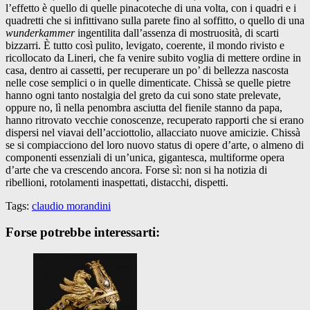
l’effetto è quello di quelle pinacoteche di una volta, con i quadri e i
quadretti che si infittivano sulla parete fino al soffitto, o quello di una
wunderkammer
ingentilita dall’assenza di mostruosità, di scarti
bizzarri. È tutto così pulito, levigato, coerente, il mondo rivisto e
ricollocato da Lineri, che fa venire subito voglia di mettere ordine in
casa, dentro ai cassetti, per recuperare un po’ di bellezza nascosta
nelle cose semplici o in quelle dimenticate. Chissà se quelle pietre
hanno ogni tanto nostalgia del greto da cui sono state prelevate,
oppure no, lì nella penombra asciutta del fienile stanno da papa,
hanno ritrovato vecchie conoscenze, recuperato rapporti che si erano
dispersi nel viavai dell’acciottolio, allacciato nuove amicizie. Chissà
se si compiacciono del loro nuovo status di opere d’arte, o almeno di
componenti essenziali di un’unica, gigantesca, multiforme opera
d’arte che va crescendo ancora. Forse sì: non si ha notizia di
ribellioni, rotolamenti inaspettati, distacchi, dispetti.
Tags:
claudio morandini
Forse potrebbe interessarti: