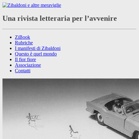
Una rivista letteraria per l’avvenire
ZiBook
Rubriche
I manifesti di Zibaldoni
Questo è quel mondo
Il fior fiore
Associazione
Contatti