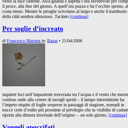
verso la luce cadente. Awa guarda e aspetta l’ora favorevole per comp
il pesce, alla fine del giorno. A quell’ora puzza e ha l’occhio spento, a
costa meno. Mentre le piroghe scivolano al largo e anche il trambusto
della città sembra silenzioso. Tacitato
[continua]
Per soglie d’increato
di
Francesco Marotta
in:
Bazar
•
21/04/2006
inquiete luci nell’impaziente traversata tra l’acqua e il vento che mor
confuse onde alla cenere di navigli spenti – il lampo intermittente ha
l’impeto stupito di foglie sorprese in passaggi di stagione, nomadi in
tracce certe d’esilio più prossime al privilegio che in visibilio di cadut
riporta alla dimora invernale dell’origine: – un solo giorno,
[continua]
Vangeli apocrifati