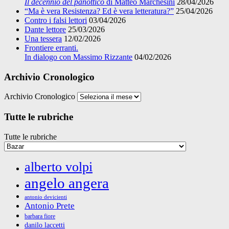
Il decennio del panottico
di Matteo Marchesini
28/04/2026
“Ma è vera Resistenza? Ed è vera letteratura?”
25/04/2026
Contro i falsi lettori
03/04/2026
Dante lettore
25/03/2026
Una tessera
12/02/2026
Frontiere erranti.
In dialogo con Massimo Rizzante
04/02/2026
Archivio Cronologico
Archivio Cronologico
Tutte le rubriche
Tutte le rubriche
alberto volpi
angelo angera
antonio devicienti
Antonio Prete
barbara fiore
danilo laccetti