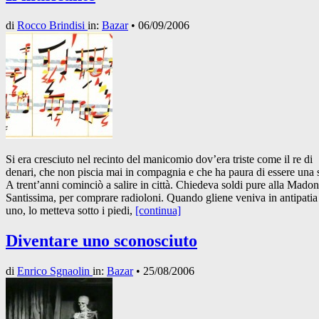
di
Rocco Brindisi
in:
Bazar
•
06/09/2006
Si era cresciuto nel recinto del manicomio dov’era triste come il re di
denari, che non piscia mai in compagnia e che ha paura di essere una 
A trent’anni cominciò a salire in città. Chiedeva soldi pure alla Mado
Santissima, per comprare radioloni. Quando gliene veniva in antipatia
uno, lo metteva sotto i piedi,
[continua]
Diventare uno sconosciuto
di
Enrico Sgnaolin
in:
Bazar
•
25/08/2006