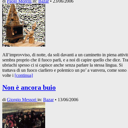
di
Paolo Morelli
in:
Bazar
•
23/06/2006
All’improvviso, di notte, da soli davanti a un caminetto in piena attivit
sembra proprio che il fuoco parli, e a noi di capire quello che dice. Tr
ubriachi spesso ci si capisce anche senza parlare la stessa lingua. Si
trattava di un fuoco ciarliero e polemico un po’ a vanvera, come sono 
volte i
[continua]
Non è ancora buio
di
Giorgio Messori
in:
Bazar
•
13/06/2006