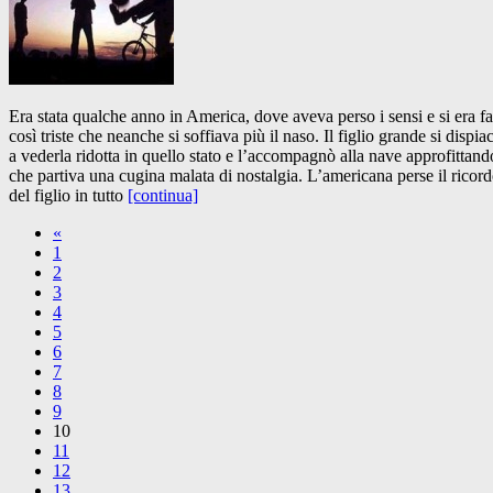
Era stata qualche anno in America, dove aveva perso i sensi e si era fa
così triste che neanche si soffiava più il naso. Il figlio grande si dispia
a vederla ridotta in quello stato e l’accompagnò alla nave approfittand
che partiva una cugina malata di nostalgia. L’americana perse il ricor
del figlio in tutto
[continua]
«
1
2
3
4
5
6
7
8
9
10
11
12
13