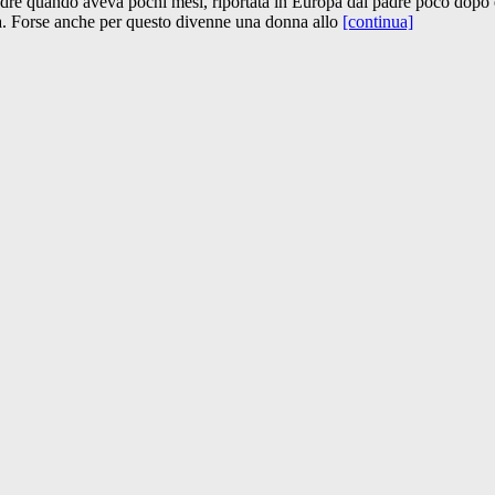
adre quando aveva pochi mesi, riportata in Europa dal padre poco dopo e 
a. Forse anche per questo divenne una donna allo
[continua]