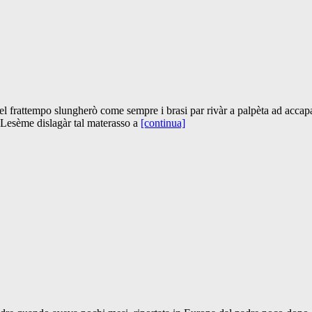
Nel frattempo slungherò come sempre i brasi par rivàr a palpèta ad accapar
. Lesème dislagàr tal materasso a
[continua]