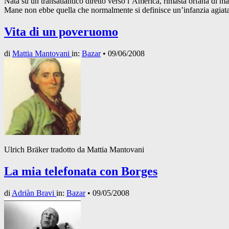
Nata su un transatlantico diretto verso l’America, rimasta orfana di m
Mane non ebbe quella che normalmente si definisce un’infanzia agiat
Vita di un poveruomo
di
Mattia Mantovani
in:
Bazar
•
09/06/2008
Ulrich Bräker tradotto da Mattia Mantovani
La mia telefonata con Borges
di
Adriàn Bravi
in:
Bazar
•
09/05/2008