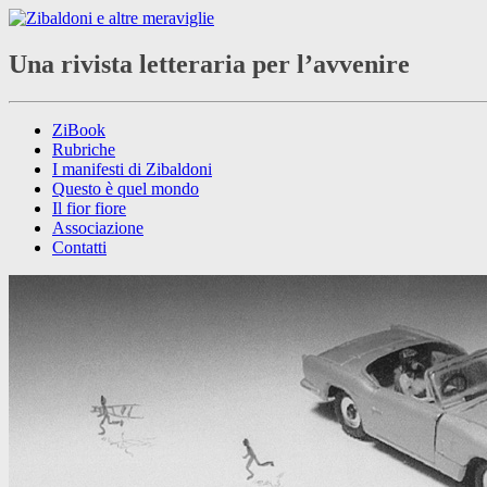
Una rivista letteraria per l’avvenire
ZiBook
Rubriche
I manifesti di Zibaldoni
Questo è quel mondo
Il fior fiore
Associazione
Contatti