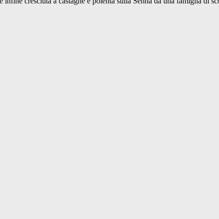
infine cresciuta a castagne e polenta sulla Senna da una famiglia di sco