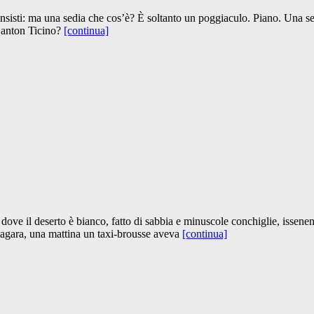
nsisti: ma una sedia che cos’è? È soltanto un poggiaculo. Piano. Una se
 Canton Ticino?
[continua]
e il deserto è bianco, fatto di sabbia e minuscole conchiglie, issenen n’
iagara, una mattina un taxi-brousse aveva
[continua]