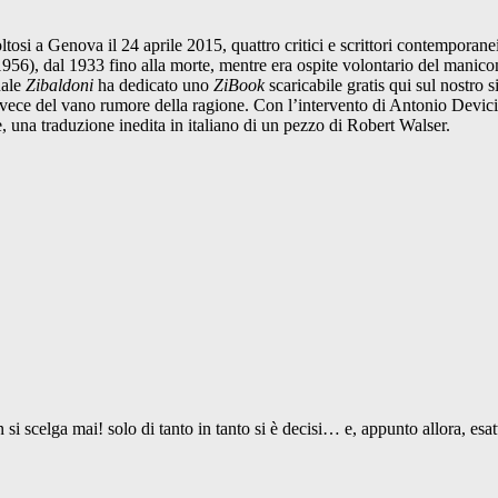
si a Genova il 24 aprile 2015, quattro critici e scrittori contemporanei
56), dal 1933 fino alla morte, mentre era ospite volontario del manicom
uale
Zibaldoni
ha dedicato uno
ZiBook
scaricabile gratis qui sul nostro s
ia invece del vano rumore della ragione. Con l’intervento di Antonio Dev
 una traduzione inedita in italiano di un pezzo di Robert Walser.
si scelga mai! solo di tanto in tanto si è decisi… e, appunto allora, esa