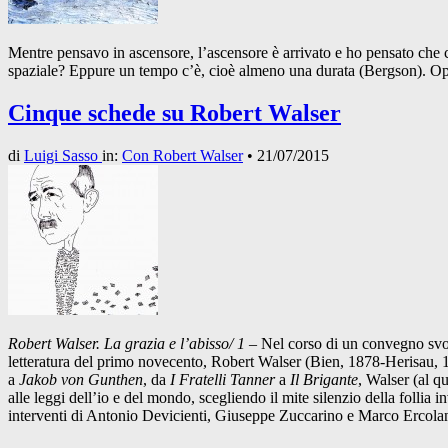
Mentre pensavo in ascensore, l’ascensore è arrivato e ho pensato che 
spaziale? Eppure un tempo c’è, cioè almeno una durata (Bergson). Opp
Cinque schede su Robert Walser
di
Luigi Sasso
in:
Con Robert Walser
•
21/07/2015
Robert Walser. La grazia e l’abisso/ 1
– Nel corso di un convegno svolto
letteratura del primo novecento, Robert Walser (Bien, 1878-Herisau, 19
a
Jakob von Gunthen
, da
I Fratelli Tanner
a
Il Brigante
, Walser (al q
alle leggi dell’io e del mondo, scegliendo il mite silenzio della folli
interventi di Antonio Devicienti, Giuseppe Zuccarino e Marco Ercolani 