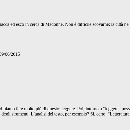
acca ed esco in cerca di Madonne. Non è difficile scovarne: la città ne è
09/06/2015
 molto più di questo: leggere. Poi, intorno a “leggere” possiamo far
no degli strumenti. L’analisi del testo, per esempio? Sì, certo. “Letteratur