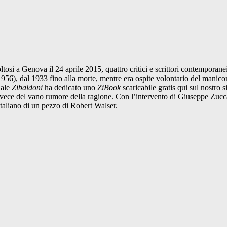
si a Genova il 24 aprile 2015, quattro critici e scrittori contemporanei
56), dal 1933 fino alla morte, mentre era ospite volontario del manicom
uale
Zibaldoni
ha dedicato uno
ZiBook
scaricabile gratis qui sul nostro s
lia invece del vano rumore della ragione. Con l’intervento di Giuseppe 
italiano di un pezzo di Robert Walser.