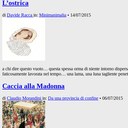
L’ostrica
di
Davide Racca
in:
Minimanimalia
•
14/07/2015
a chi dire questo vuoto… questa spessa orma di niente intorno dispers
faticosamente lavorata nel tempo… una lama, una luna tagliente penet
Caccia alla Madonna
di
Claudio Morandini
in:
Da una provincia di confine
•
06/07/2015