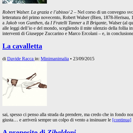
Robert Walser. La grazia e l’abisso/ 2
– Nel corso di un convegno svolto
letteratura del primo novecento, Robert Walser (Bien, 1878-Herisau, 19
a
Jakob von Gunthen
, da
I Fratelli Tanner
a
Il Brigante
, Walser (al q
alle leggi dell’io e del mondo, scegliendo il mite silenzio della foll
interventi di Giuseppe Zuccarino e Marco Ercolani – e, in conclusione,
La cavalletta
di
Davide Racca
in:
Minimanimalia
•
23/09/2015
sai, spesso ci penso alla strada da prendere, ma credo che in fondo non 
giusta… e arriverà sempre un colpo di vento a insinuare le
[continua]
A proposito di
Zibaldoni