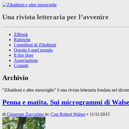
Una rivista letteraria per l’avvenire
ZiBook
Rubriche
I manifesti di Zibaldoni
Questo è quel mondo
Il fior fiore
Associazione
Contatti
Archivio
“Zibaldoni e altre meraviglie” è una rivista letteraria fondata nel di
Penna e matita. Sui microgrammi di Wals
di
Giuseppe Zuccarino
in:
Con Robert Walser
•
11/11/2015