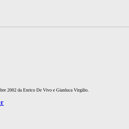
cembre 2002 da Enrico De Vivo e Gianluca Virgilio.
er