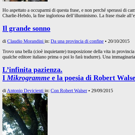
Ho aspettato a occuparmi di questa frase, e non perché sperassi di camb
Charlie-Hebdo, la fine ingloriosa dell’illuminismo. La frase risale all
Il grande sonno
di
Claudio Morandini
in:
Da una provincia di confine
•
20/10/2015
Trovo una bella (cioè inquietante) trasposizione della vita in provin
qualche editore italiano prima o poi lo farà tradurre). Una immaginaria
L’infinita pazienza.
I
Mikrogramme
e la poesia di Robert Wals
di
Antonio Devicienti
in:
Con Robert Walser
•
29/09/2015