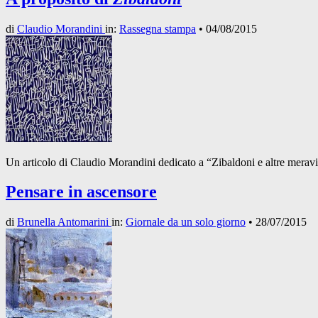
di
Claudio Morandini
in:
Rassegna stampa
•
04/08/2015
Un articolo di Claudio Morandini dedicato a “Zibaldoni e altre meravig
Pensare in ascensore
di
Brunella Antomarini
in:
Giornale da un solo giorno
•
28/07/2015