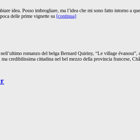
iare idea. Posso imbrogliare, ma l’idea che mi sono fatto intorno a quell
’epoca delle prime vignette su
[continua]
cia nell’ultimo romanzo del belga Bernard Quiriny, “Le village évanoui”
 ma credibilissima cittadina nel bel mezzo della provincia francese, Chât
er