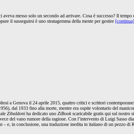
ci aveva messo solo un secondo ad arrivare. Cosa è successo? Il tempo m
ure il susseguirsi è uno stratagemma della mente per gestire
[continua
si a Genova il 24 aprile 2015, quattro critici e scrittori contemporanei
56), dal 1933 fino alla morte, mentre era ospite volontario del manicom
uale
Zibaldoni
ha dedicato uno
ZiBook
scaricabile gratis qui sul nostro s
a invece del vano rumore della ragione. Con l’intervento di Luigi Sasso 
– e, in conclusione, una traduzione inedita in italiano di un pezzo di 