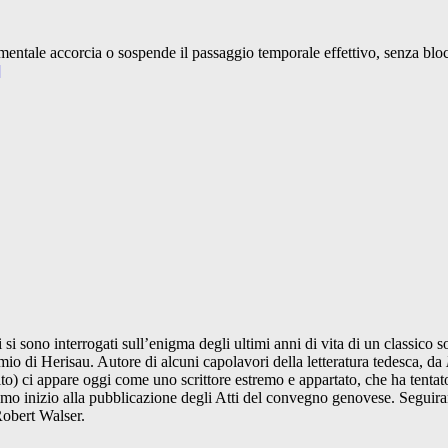
entale accorcia o sospende il passaggio temporale effettivo, senza blo
]
 si sono interrogati sull’enigma degli ultimi anni di vita di un classico
io di Herisau. Autore di alcuni capolavori della letteratura tedesca, da
ito) ci appare oggi come uno scrittore estremo e appartato, che ha tentato
diamo inizio alla pubblicazione degli Atti del convegno genovese. Seguira
Robert Walser.