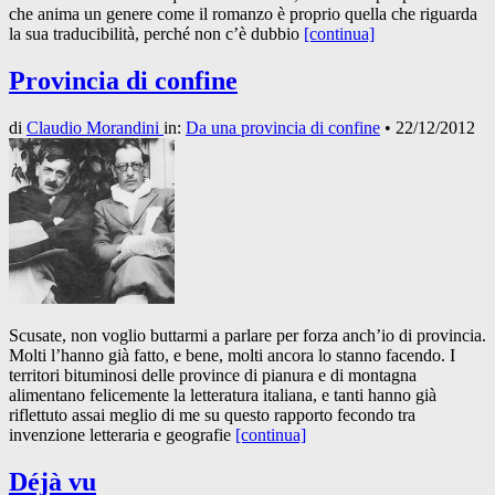
che anima un genere come il romanzo è proprio quella che riguarda
la sua traducibilità, perché non c’è dubbio
[continua]
Provincia di confine
di
Claudio Morandini
in:
Da una provincia di confine
•
22/12/2012
Scusate, non voglio buttarmi a parlare per forza anch’io di provincia.
Molti l’hanno già fatto, e bene, molti ancora lo stanno facendo. I
territori bituminosi delle province di pianura e di montagna
alimentano felicemente la letteratura italiana, e tanti hanno già
riflettuto assai meglio di me su questo rapporto fecondo tra
invenzione letteraria e geografie
[continua]
Déjà vu