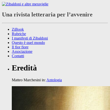
Una rivista letteraria per l’avvenire
ZiBook
Rubriche
I manifesti di Zibaldoni
Questo è quel mondo
Il fior fiore
Associazione
Contatti
Eredità
Matteo Marchesini
in:
Antologia