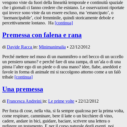
vengono viste da fuori della linearità temporale e continuità spaziale
che i giornali ci fanno credere che esistano. Le osservazioni riportate
qui invece sono viste da un essere escluso, ma ‘emancipato’, o
‘inemancipabile’, cioè femminile, quindi storicamente debole e
percettivamente lontano. Ha
[continua]
Premessa con falena e rana
di
Davide Racca
in:
Minimanimalia
•
22/12/2012
Perché mettere nel muso di un mammifero o nel becco di un uccello
un pensiero umano? e perché fare di una zampa, di un’ala o di una
pinna l’alter ego di un piede o di una mano? idee, fiabe, aneddoti e
favole in forma di animale mi si raccolgono attorno come a un falò
tribale
[continua]
Una premessa
di
Francesca Andreini
in:
Le prime volte
•
22/12/2012
Per forza di cose, nella vita, si fa sempre qualcosa per la prima volta,
come respirare, camminare, bere il latte o un bicchiere di vino,
cadere, andare in bici, guidare, baciare, scrivere una lettera o
redigere un testamento. E per il corso naturale degli eventi, poi,