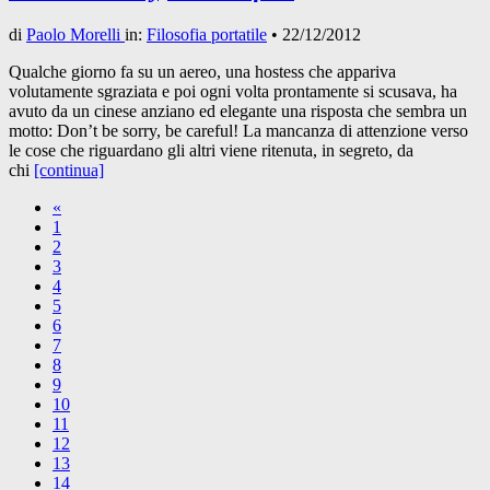
di
Paolo Morelli
in:
Filosofia portatile
•
22/12/2012
Qualche giorno fa su un aereo, una hostess che appariva
volutamente sgraziata e poi ogni volta prontamente si scusava, ha
avuto da un cinese anziano ed elegante una risposta che sembra un
motto: Don’t be sorry, be careful! La mancanza di attenzione verso
le cose che riguardano gli altri viene ritenuta, in segreto, da
chi
[continua]
«
1
2
3
4
5
6
7
8
9
10
11
12
13
14