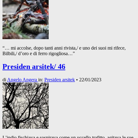
“… mi accolse, dopo tanti anni rivista,/ e uno dei suoi mi rifece,
Bilbili,/ d’oro e di ferro rigogliosa…”
Presiden arsitek/ 46
di
Angelo Angera
in:
Presiden arsitek
•
22/01/2023
L’indio fischiava e sospirava come un uccello trafitto, agitava le sue