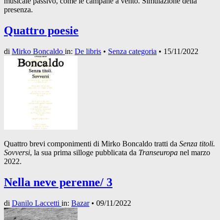
musicale passivo, come le campane a vento. Simulazione della
presenza.
Quattro poesie
di
Mirko Boncaldo
in:
De libris
•
Senza categoria
•
15/11/2022
Quattro brevi componimenti di Mirko Boncaldo tratti da
Senza titoli.
Sovversi
, la sua prima silloge pubblicata da
Transeuropa
nel marzo
2022.
Nella neve perenne/ 3
di
Danilo Laccetti
in:
Bazar
•
09/11/2022