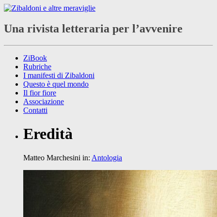
Una rivista letteraria per l’avvenire
ZiBook
Rubriche
I manifesti di Zibaldoni
Questo è quel mondo
Il fior fiore
Associazione
Contatti
Eredità
Matteo Marchesini
in:
Antologia