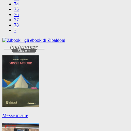
74
75
76
77
78
»
Mezze misure