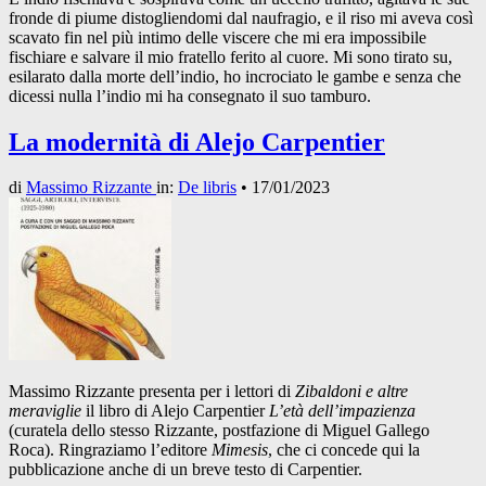
fronde di piume distogliendomi dal naufragio, e il riso mi aveva così
scavato fin nel più intimo delle viscere che mi era impossibile
fischiare e salvare il mio fratello ferito al cuore. Mi sono tirato su,
esilarato dalla morte dell’indio, ho incrociato le gambe e senza che
dicessi nulla l’indio mi ha consegnato il suo tamburo.
La modernità di Alejo Carpentier
di
Massimo Rizzante
in:
De libris
•
17/01/2023
Massimo Rizzante presenta per i lettori di
Zibaldoni e altre
meraviglie
il libro di Alejo Carpentier
L’età dell’impazienza
(curatela dello stesso Rizzante, postfazione di Miguel Gallego
Roca). Ringraziamo l’editore
Mimesis
, che ci concede qui la
pubblicazione anche di un breve testo di Carpentier.