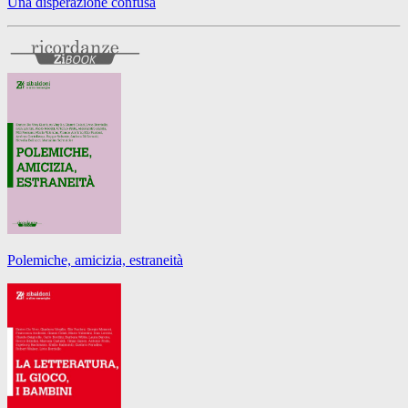
Una disperazione confusa
Polemiche, amicizia, estraneità