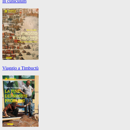
In cuniculum
Viaggio a Timbuctù