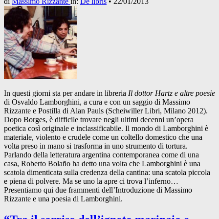
di
Massimo Rizzante
in:
De libris
•
22/01/2013
In questi giorni sta per andare in libreria
Il dottor Hartz e altre poesie
di Osvaldo Lamborghini, a cura e con un saggio di Massimo
Rizzante e Postilla di Alan Pauls (Scheiwiller Libri, Milano 2012).
Dopo Borges, è difficile trovare negli ultimi decenni un’opera
poetica così originale e inclassificabile. Il mondo di Lamborghini è
materiale, violento e crudele come un coltello domestico che una
volta preso in mano si trasforma in uno strumento di tortura.
Parlando della letteratura argentina contemporanea come di una
casa, Roberto Bolaño ha detto una volta che Lamborghini è una
scatola dimenticata sulla credenza della cantina: una scatola piccola
e piena di polvere. Ma se uno la apre ci trova l’inferno…
Presentiamo qui due frammenti dell’Introduzione di Massimo
Rizzante e una poesia di Lamborghini.