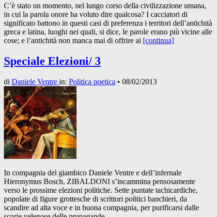
C’è stato un momento, nel lungo corso della civilizzazione umana,
in cui la parola onore ha voluto dire qualcosa? I cacciatori di
significato battono in questi casi di preferenza i territori dell’antichità
greca e latina, luoghi nei quali, si dice, le parole erano più vicine alle
cose; e l’antichità non manca mai di offrire ai
[continua]
Speciale Elezioni/ 3
di
Daniele Ventre
in:
Politica poetica
•
08/02/2013
In compagnia del giambico Daniele Ventre e dell’infernale
Hieronymus Bosch, ZIBALDONI s’incammina pensosamente
verso le prossime elezioni politiche. Sette puntate tachicardiche,
popolate di figure grottesche di scrittori politici banchieri, da
scandire ad alta voce e in buona compagnia, per purificarsi dalle
scorie velenose delle propagande.