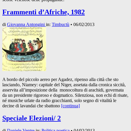
Frammenti d’Afriche, 1982
di
Giovanna Antongini
in:
Timbuctù
•
06/02/2013
A bordo del piccolo aereo per Agadez, ripenso alla città che sto
lasciando, Niamey: capitale del Niger, assetata dalla cronica siccità,
asservita all’imposizione della monocoltura di arachidi, governata
da un presidente rigoroso e dogmatico. Silenziosa, non echi di risate,
né musiche urlate da radio gracchianti, solo segno di vitalità le
decine di lavandai che sbattono
[continua]
Speciale Elezioni/ 2
di
Daniele Ventre
in:
Politica poetica
•
04/02/2013