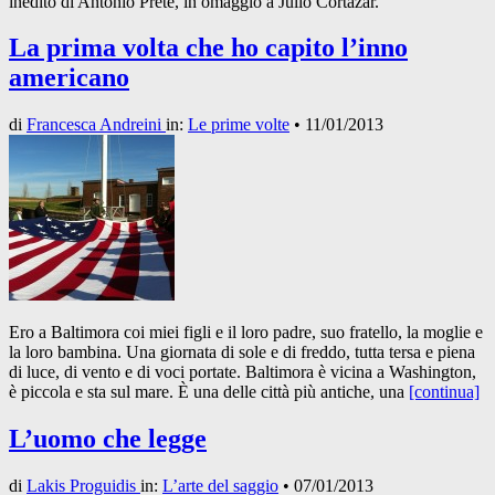
inedito di Antonio Prete, in omaggio a Julio Cortázar.
La prima volta che ho capito l’inno
americano
di
Francesca Andreini
in:
Le prime volte
•
11/01/2013
Ero a Baltimora coi miei figli e il loro padre, suo fratello, la moglie e
la loro bambina. Una giornata di sole e di freddo, tutta tersa e piena
di luce, di vento e di voci portate. Baltimora è vicina a Washington,
è piccola e sta sul mare. È una delle città più antiche, una
[continua]
L’uomo che legge
di
Lakis Proguidis
in:
L’arte del saggio
•
07/01/2013