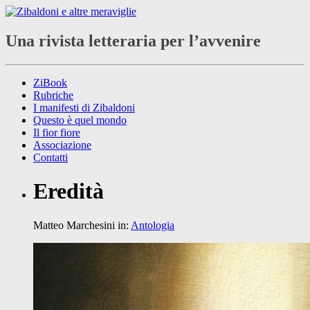
Una rivista letteraria per l’avvenire
ZiBook
Rubriche
I manifesti di Zibaldoni
Questo è quel mondo
Il fior fiore
Associazione
Contatti
Eredità
Matteo Marchesini
in:
Antologia