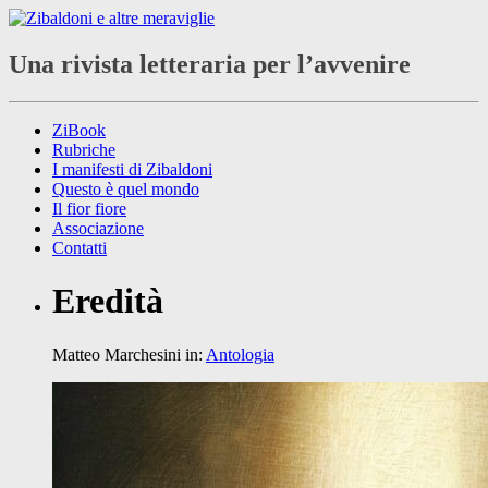
Una rivista letteraria per l’avvenire
ZiBook
Rubriche
I manifesti di Zibaldoni
Questo è quel mondo
Il fior fiore
Associazione
Contatti
Eredità
Matteo Marchesini
in:
Antologia