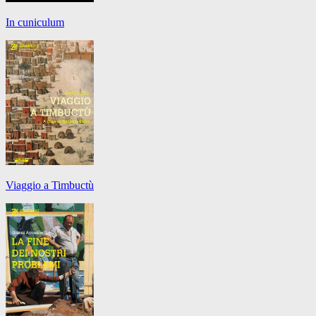
In cuniculum
Viaggio a Timbuctù