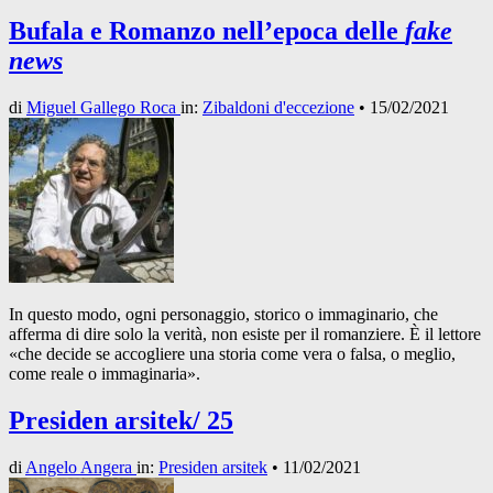
Bufala e Romanzo nell’epoca delle
fake
news
di
Miguel Gallego Roca
in:
Zibaldoni d'eccezione
•
15/02/2021
In questo modo, ogni personaggio, storico o immaginario, che
afferma di dire solo la verità, non esiste per il romanziere. È il lettore
«che decide se accogliere una storia come vera o falsa, o meglio,
come reale o immaginaria».
Presiden arsitek/ 25
di
Angelo Angera
in:
Presiden arsitek
•
11/02/2021