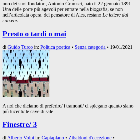
uno dei suoi fondatori, Antonio Gramsci, nato il 22 gennaio 1891.
Una delle porte più agevoli per entrare nella biografia, se non
nell’articolata opera, del pensatore di Ales, restano
Le lettere dal
carcere
.
Presto o tardi o mai
di
Guido Turco
in:
Politica poetica
•
Senza categoria
•
19/01/2021
A noi che diciamo di preferire/ i tramonti/ ci spiegano quanto siano
più lucenti/ le cave di sale
Finestre/ 3
di
Alberto Volpi
in:
Captaplano
•
Zibaldoni d'eccezione
•