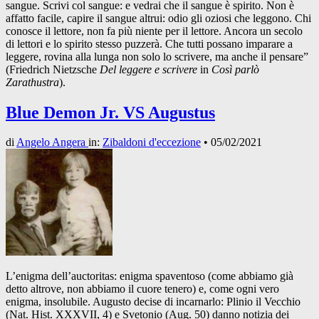
sangue. Scrivi col sangue: e vedrai che il sangue è spirito. Non è
affatto facile, capire il sangue altrui: odio gli oziosi che leggono. Chi
conosce il lettore, non fa più niente per il lettore. Ancora un secolo
di lettori e lo spirito stesso puzzerà. Che tutti possano imparare a
leggere, rovina alla lunga non solo lo scrivere, ma anche il pensare”
(Friedrich Nietzsche
Del leggere e scrivere
in
Così parlò
Zarathustra
).
Blue Demon Jr. VS Augustus
di
Angelo Angera
in:
Zibaldoni d'eccezione
•
05/02/2021
L’enigma dell’auctoritas: enigma spaventoso (come abbiamo già
detto altrove, non abbiamo il cuore tenero) e, come ogni vero
enigma, insolubile. Augusto decise di incarnarlo: Plinio il Vecchio
(Nat. Hist. XXXVII, 4) e Svetonio (Aug. 50) danno notizia dei